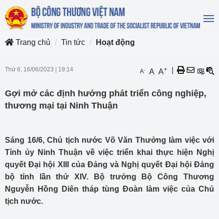
To
na
Trang chủ
Tin tức
Hoạt động
Thứ 6, 16/06/2023
|
19:14
+
|
-
A
A
A
Gợi mở các định hướng phát triển công nghiệp,
thương mại tại Ninh Thuận
Sáng 16/6, Chủ tịch nước Võ Văn Thưởng làm việc với
Tỉnh ủy Ninh Thuận về việc triển khai thực hiện Nghị
quyết Đại hội XIII của Đảng và Nghị quyết Đại hội Đảng
bộ tỉnh lần thứ XIV. Bộ trưởng Bộ Công Thương
Nguyễn Hồng Diên tháp tùng Đoàn làm việc của Chủ
tịch nước.