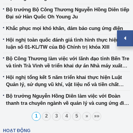
Bộ trưởng Bộ Công Thương Nguyễn Hồng Diên tiếp
Đại sứ Hàn Quốc Oh Young Ju
Khắc phục mọi khó khăn, đảm bảo cung ứng điện
Hội nghị toàn quốc đánh giá tình hình thực hiện Kết
luận số 01-KL/TW của Bộ Chính trị khóa XIII
Bộ Công Thương làm việc với lãnh đạo tỉnh Bến Tre
và tỉnh Trà Vinh về triển khai dự án Nhà máy xuất
hydro xanh tại Việt Nam
Hội nghị tổng kết 5 năm triển khai thực hiện Luật
Quản lý, sử dụng vũ khí, vật liệu nổ và tiền chất
thuốc nổ
Bộ trưởng Nguyễn Hồng Diên làm việc với Đoàn
thanh tra chuyên ngành về quản lý và cung ứng điện
của EVN và các đơn vị liên quan
1
2
3
4
5
»
»»
HOẠT ĐỘNG