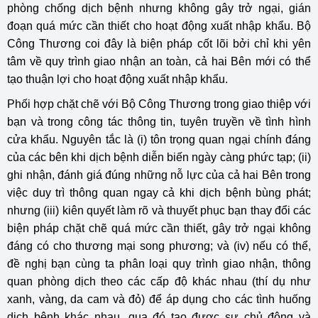
phòng chống dịch bệnh nhưng không gây trở ngại, gián
đoạn quá mức cần thiết cho hoạt động xuất nhập khẩu. Bộ
Công Thương coi đây là biện pháp cốt lõi bởi chỉ khi yên
tâm về quy trình giao nhận an toàn, cả hai Bên mới có thể
tạo thuận lợi cho hoạt động xuất nhập khẩu.
Phối hợp chặt chẽ với Bộ Công Thương trong giao thiệp với
bạn và trong công tác thông tin, tuyên truyền về tình hình
cửa khẩu. Nguyên tắc là (i) tôn trọng quan ngại chính đáng
của các bên khi dịch bệnh diễn biến ngày càng phức tạp; (ii)
ghi nhận, đánh giá đúng những nỗ lực của cả hai Bên trong
việc duy trì thông quan ngay cả khi dịch bệnh bùng phát;
nhưng (iii) kiên quyết làm rõ và thuyết phục bạn thay đổi các
biện pháp chặt chẽ quá mức cần thiết, gây trở ngại không
đáng có cho thương mại song phương; và (iv) nếu có thể,
đề nghị bạn cùng ta phân loại quy trình giao nhận, thông
quan phòng dịch theo các cấp độ khác nhau (thí dụ như
xanh, vàng, da cam và đỏ) để áp dụng cho các tình huống
dịch bệnh khác nhau, qua đó tạo được sự chủ động và