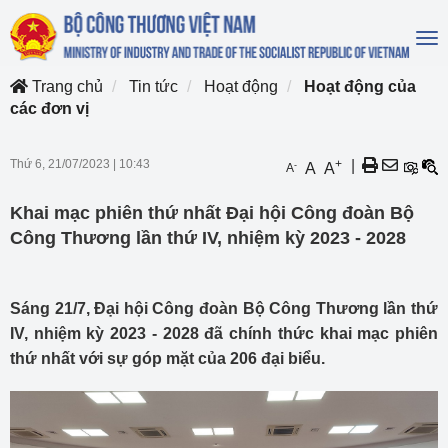
To
na
Trang chủ
Tin tức
Hoạt động
Hoạt động của
các đơn vị
Thứ 6, 21/07/2023
|
10:43
+
|
-
A
A
A
Khai mạc phiên thứ nhất Đại hội Công đoàn Bộ
Công Thương lần thứ IV, nhiệm kỳ 2023 - 2028
Sáng 21/7, Đại hội Công đoàn Bộ Công Thương lần thứ
IV, nhiệm kỳ 2023 - 2028 đã chính thức khai mạc phiên
thứ nhất với sự góp mặt của 206 đại biểu.