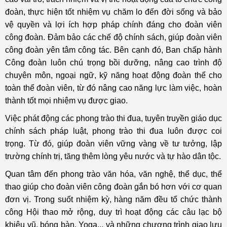
đoàn, thực hiện tốt nhiệm vụ chăm lo đến đời sống và bảo
vệ quyền và lợi ích hợp pháp chính đáng cho đoàn viên
công đoàn. Đảm bảo các chế độ chính sách, giúp đoàn viên
công đoàn yên tâm công tác. Bên cạnh đó, Ban chấp hành
Công đoàn luôn chú trọng bồi dưỡng, nâng cao trình độ
chuyên môn, ngoại ngữ, kỹ năng hoạt động đoàn thể cho
toàn thể đoàn viên, từ đó nâng cao năng lực làm việc, hoàn
thành tốt mọi nhiệm vụ được giao.
Việc phát động các phong trào thi đua, tuyên truyền giáo dục
chính sách pháp luật, phong trào thi đua luôn được coi
trọng. Từ đó, giúp đoàn viên vững vàng về tư tưởng, lập
trường chính trị, tăng thêm lòng yêu nước và tự hào dân tộc.
Quan tâm đến phong trào văn hóa, văn nghệ, thể dục, thể
thao giúp cho đoàn viên công đoàn gắn bó hơn với cơ quan
đơn vị. Trong suốt nhiệm kỳ, hàng năm đều tổ chức thành
công Hội thao mở rộng, duy trì hoạt động các câu lạc bộ
khiêu vũ, bóng bàn, Yoga... và những chương trình giao lưu