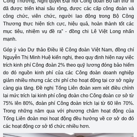
Công Thương, Nghị quyết Đại hội Công đoàn Bộ lần thứ III
đã được triển khai sâu rộng, được các cấp công đoàn và
công chức, viên chức, người lao động trong Bộ Công
Thương thực hiện tích cực, hiệu quả, hoàn thành tốt các
mục tiêu, nhiệm vụ đề ra” - đồng chi Lê Việt Long nhấn
mạnh.
Góp ý vào Dự thảo Điều lệ Công đoàn Việt Nam, đồng chí
Nguyễn Thị Minh Huệ kiến nghị, theo quy định hiện nay việc
trích kinh phí Công đoàn 2% theo quỹ lương đóng bảo hiểm
do đó nguồn kinh phí của các Công đoàn doanh nghiệp
giảm nhiều nhưng các chi phí cho hoạt động tại cơ sở ngày
càng gia tăng. Đề nghị Tổng Liên đoàn xem xét điều chỉnh
lại mức trích lại kinh phí công đoàn cho Công đoàn cơ sở từ
75% lên 80%, đoàn phí Công đoàn trích lại từ 60 lên 70%.
Trong những năm qua với phương châm hoạt động của
Tổng Liên đoàn mọi hoạt động đều hướng về cơ sở do đó
các hoạt động cơ sở tổ chức nhiều hơn.