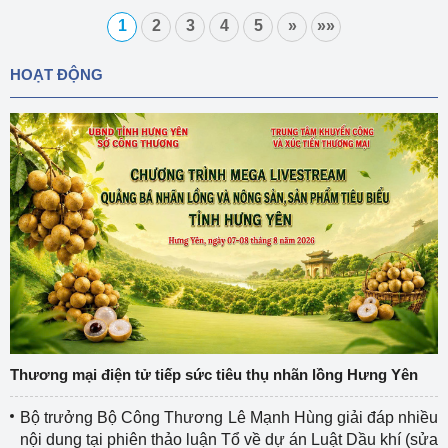
1
2
3
4
5
»
»»
HOẠT ĐỘNG
Thương mại điện tử tiếp sức tiêu thụ nhãn lồng Hưng Yên
Bộ trưởng Bộ Công Thương Lê Mạnh Hùng giải đáp nhiều
nội dung tại phiên thảo luận Tổ về dự án Luật Dầu khí (sửa