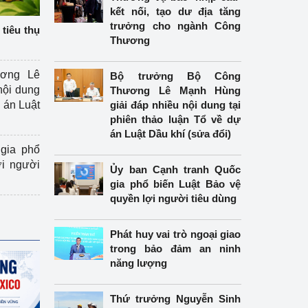
kết nối, tạo dư địa tăng
trưởng cho ngành Công
tiêu thụ
Thương
ương Lê
Bộ trưởng Bộ Công
nội dung
Thương Lê Mạnh Hùng
án Luật
giải đáp nhiều nội dung tại
phiên thảo luận Tổ về dự
án Luật Dầu khí (sửa đổi)
gia phổ
ợi người
Ủy ban Cạnh tranh Quốc
gia phổ biến Luật Bảo vệ
quyền lợi người tiêu dùng
Phát huy vai trò ngoại giao
trong bảo đảm an ninh
năng lượng
Thứ trưởng Nguyễn Sinh