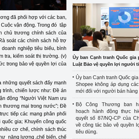
ng đã phối hợp với các ban,
 Cuộc vận động. Trong đó tập
yền chủ trương chính sách của
Rà soát các chính sách hỗ trợ
h doanh nghiệp tiêu biểu, bình
tra, kiểm soát thị trường. (v)
Ủy ban Cạnh tranh Quốc gia 
ức trong bảo vệ quyền lợi của
Luật Bảo vệ quyền lợi người t
Ủy ban Cạnh tranh Quốc gia
a những quyết sách đẩy mạnh
Shopee không áp dụng các 
trình, chiến lược như: Đề án
mới đối với người bán hàng
 vận động “Người Việt Nam ưu
Bộ Công Thương ban h
ển thương mại trong nước”; Đề
hoạch hành động thực hi
trực tiếp các mạng phân phối
quyết số 87/NQ-CP của Ch
i quốc gia; Khuyến công quốc
về công tác bảo vệ quyền l
hiều cơ chế, chính sách thúc
tiêu dùng.
như năng lượng ,chế biến, chế