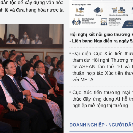
n dân tộc để xây dựng văn hóa
nh tế và đưa hàng hóa nước ta
ệp
Công nghiệp nền tảng
ng
Chính sách
Hội nghị kết nối giao thương 
Sản xuất công nghiệp
- Liên bang Nga diễn ra ngày 5
Đại diện Cục Xúc tiến th
tham dự Hội nghị Thương m
tư ASEAN lần thứ 10 và 
thuận hợp tác Xúc tiến th
với META
Cục Xúc tiến thương mại 
thúc đẩy ứng dụng AI hỗ t
nghiệp mở rộng thị trường
DOANH NGHIỆP - NGƯỜI DÂ