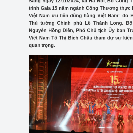
Sáng ngày 12/11/2024, tại Hà Nội, Bộ Công
Công Thương - Công
trình Gala 15 năm ngành Công Thương thực 
Việt Nam ưu tiên dùng hàng Việt Nam” do B
Chuyển đổi số
Thủ tướng Chính phủ Lê Thành Long, B
Lịch sử phát triển
Nguyễn Hồng Diên, Phó Chủ tịch Ủy ban Tr
Việt Nam Tô Thị Bích Châu tham dự sự kiện
Bản tin Thị trường 
quan trọng.
Phát triển nguồn nhâ
Phát triển bền vững
Tổ chức kiểm định
Văn hóa ngành Côn
Tái cơ cấu ngành 
Quản lý thị trường
Sử dụng năng lượng 