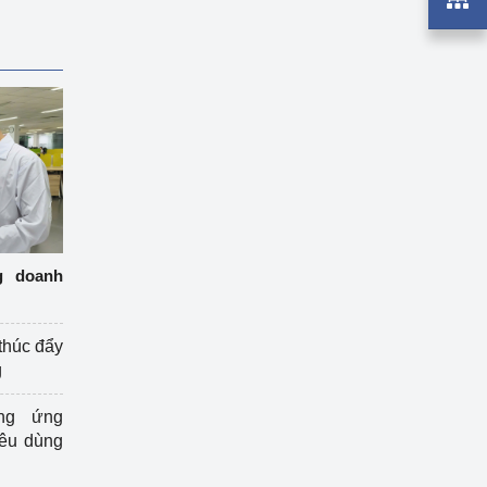
g doanh
thúc đẩy
g
ng ứng
iêu dùng