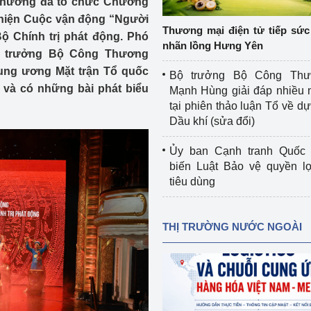
 Thương đã tổ chức Chương
 luận
Họp báo
hiện Cuộc vận động “Người
Thương mại điện tử tiếp sức 
ộ Chính trị phát động. Phó
Thông cáo báo chí
nhãn lồng Hưng Yên
ộ trưởng Bộ Công Thương
Điểm báo
ung ương Mặt trận Tổ quốc
Bộ trưởng Bộ Công Th
 và có những bài phát biểu
Mạnh Hùng giải đáp nhiều 
Nông Lâm Thủy sản
tại phiên thảo luận Tổ về dự 
Dầu khí (sửa đổi)
n lực
Ủy ban Cạnh tranh Quốc 
biến Luật Bảo vệ quyền l
tiêu dùng
Tổ chức kiểm định kỹ thuật an toàn lao 
động thuộc thẩm quyền quản lý của 
g Thương
Bộ Công Thương
THỊ TRƯỜNG NƯỚC NGOÀI
Công Thương
Tổ chức được cấp GCN đăng ký, hoạt 
động kiểm định thiết bị, dụng cụ điện 
làm việc ở môi trường không có nguy 
hiểm khí, bụi nổ
tiết kiệm và 
Hiệu quả năng lượng