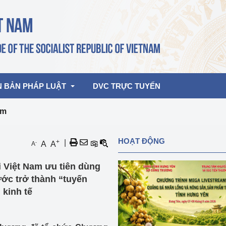
N BẢN PHÁP LUẬT
DVC TRỰC TUYẾN
am
bản pháp quy
Hoạt động của lãnh đạo Đảng, Nhà 
HOẠT ĐỘNG
+
|
-
A
A
A
nước
ghiệp, Thương 
bản điều hành
 Việt Nam ưu tiên dùng
am 2026
Hoạt động của Lãnh đạo Bộ
bản hợp nhất
ước trở thành “tuyến
Hoạt động của các đơn vị
kinh tế
rưởng