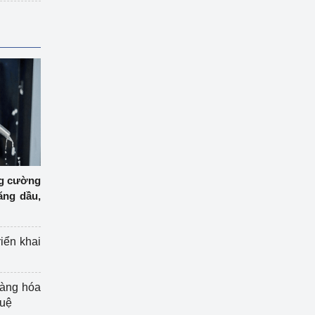
ng cường
ăng dầu,
riển khai
hàng hóa
tuệ