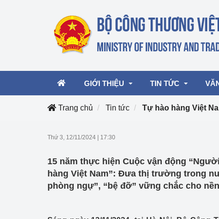
GIỚI THIỆU
TIN TỨC
VĂ
Trang chủ
Tin tức
Tự hào hàng Việt N
Lãnh đạo Bộ
Hoạt động
Văn 
Thứ 3, 12/11/2024
|
17:30
Chức năng nhiệm vụ
Giải thưởng Công n
Văn 
15 năm thực hiện Cuộc vận động “Người
mại, Dịch vụ Việt N
Cơ cấu tổ chức
Văn 
hàng Việt Nam”: Đưa thị trường trong n
Công Thương 57
phòng ngự”, “bệ đỡ” vững chắc cho nền 
Hoạt động của Bộ t