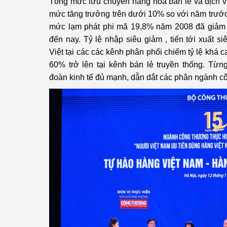
Tổng mức lưu chuyển hàng hóa bán lẻ và dịch v
mức tăng trưởng trên dưới 10% so với năm trước;
mức lạm phát phi mã 19,8% năm 2008 đã giảm
đến nay. Tỷ lệ nhập siêu giảm , tiến tới xuất s
Việt tại các các kênh phân phối chiếm tỷ lệ khá ca
60% trở lên tại kênh bán lẻ truyền thống. Từ
đoàn kinh tế đủ mạnh, dẫn dắt các phân ngành c