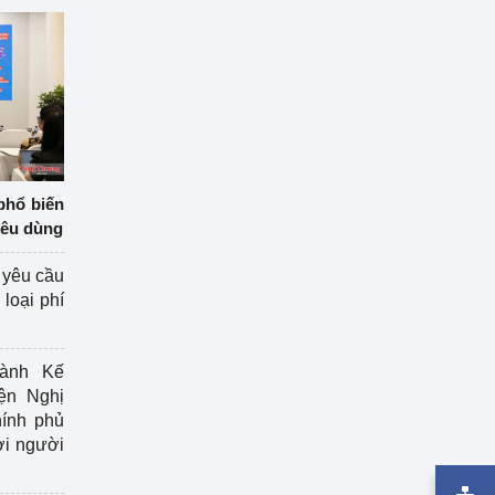
phổ biến
iêu dùng
 yêu cầu
loại phí
ành Kế
ện Nghị
ính phủ
ợi người