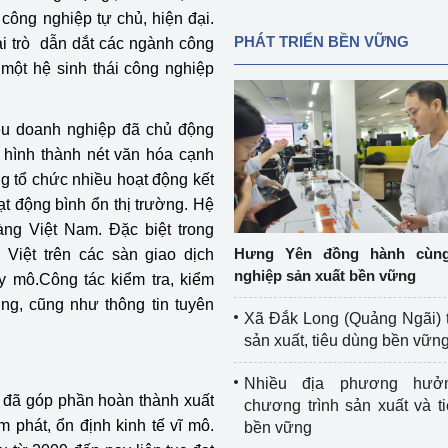
công nghiệp tự chủ, hiện đại.
PHÁT TRIỂN BỀN VỮNG
i trò dẫn dắt các ngành công
 một hệ sinh thái công nghiệp
iều doanh nghiệp đã chủ động
, hình thành nét văn hóa cạnh
g tổ chức nhiều hoạt động kết
ạt động bình ổn thị trường. Hệ
àng Việt Nam. Đặc biệt trong
Hưng Yên đồng hành cùn
Việt trên các sàn giao dịch
nghiệp sản xuất bền vững
y mô.Công tác kiểm tra, kiểm
ùng, cũng như thông tin tuyên
Xã Đắk Long (Quảng Ngãi) 
sản xuất, tiêu dùng bền vữn
Nhiều địa phương hưở
 đã góp phần hoàn thành xuất
chương trình sản xuất và t
m phát, ổn định kinh tế vĩ mô.
bền vững