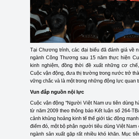
hiệu quả
Khoa học, công nghệ
tạo
Thông báo
Tại Chương trình, các đại biểu đã đánh giá về
Bảo vệ môi trường
ngành Công Thương sau 15 năm thực hiện Cuộ
kinh nghiệm, đồng thời đề xuất những cơ ch
Bảo vệ nền tảng tư 
Cuộc vận động, đưa thị trường trong nước trở th
Doanh nghiệp - Ngư
vững chắc và là một trong những động lực quan tr
Vun đắp nguồn nội lực
Xúc tiến thương mại
Cuộc vận động “Người Việt Nam ưu tiên dùng hà
Thị trường nước ngo
từ năm 2009 theo thông báo Kết luận số 264-TB/
cảnh khủng hoảng kinh tế thế giới tác động mạnh
Thị trường trong nư
điểm đó, một bộ phận người tiêu dùng Việt Nam c
Ngành Công Thương 
ngành sản xuất gặp rất nhiều khó khăn. Mục ti
Đại hội XIV của Đản