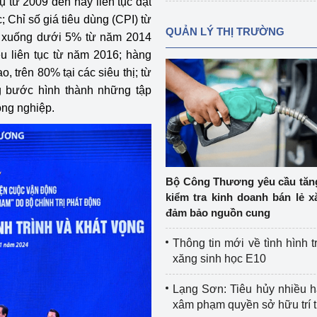
ụ từ 2009 đến nay liên tục đạt
 Chỉ số giá tiêu dùng (CPI) từ
QUẢN LÝ THỊ TRƯỜNG
 xuống dưới 5% từ năm 2014
iêu liên tục từ năm 2016; hàng
o, trên 80% tại các siêu thị; từ
ng bước hình thành những tập
ông nghiệp.
Bộ Công Thương yêu cầu tă
kiểm tra kinh doanh bán lẻ x
đảm bảo nguồn cung
Thông tin mới về tình hình t
xăng sinh học E10
Lạng Sơn: Tiêu hủy nhiều 
xâm phạm quyền sở hữu trí 