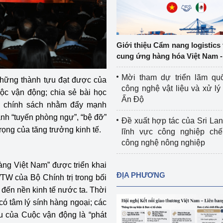
Cơ sở sản xuất, sửa chữa chai chứa 
LPG
 và đổi mới sáng 
Tổ chức huấn luyện, bồi dưỡng 
Giới thiệu Cẩm nang logistics
nghiệp vụ kiểm định kỹ thuật an toàn 
cung ứng hàng hóa Việt Nam -
lao động
Mời tham dự triển lãm qu
 những thành tựu đạt được của
Video bảo vệ môi trường
công nghệ vật liệu và xử lý 
c vận động; chia sẻ bài học
Ấn Độ
ế, chính sách nhằm đẩy mạnh
tưởng của Đảng
Album ảnh bảo vệ môi trường
ành “tuyến phòng ngự”, “bệ đỡ”
Đề xuất hợp tác của Sri Lan
ời dân
Văn bản về môi trường
ọng của tăng trưởng kinh tế.
lĩnh vực công nghiệp chế
công nghệ nông nghiệp
Đọc báo giúp bạn
Khu vực miền Bắc
ng Việt Nam” được triển khai
ài
Khu vực miền Trung
Hiệp định EVFTA
ĐỊA PHƯƠNG
TW của Bộ Chính trị trong bối
 đến nền kinh tế nước ta. Thời
ớc
Khu vực miền Nam
Thị trường châu Á – châu Phi
ó tâm lý sính hàng ngoại; các
đưa nghị quyết 
Thị trường châu Âu – châu Mỹ
êu của Cuộc vận động là “phát
g vào cuộc sống