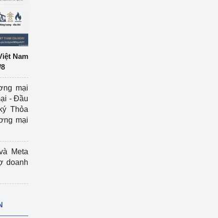
Việt Nam
/8
ương mại
ại - Đầu
ký Thỏa
ương mại
và Meta
rợ doanh
N