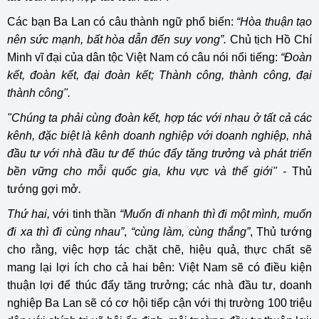
Các bạn Ba Lan có câu thành ngữ phổ biến:
“Hòa thuận tạo
nên sức mạnh, bất hòa dẫn đến suy vong”.
Chủ tịch Hồ Chí
Minh vĩ đại của dân tộc Việt Nam có câu nói nổi tiếng:
“Đoàn
kết, đoàn kết, đại đoàn kết; Thành công, thành công, đại
thành công".
"Chúng ta phải cùng đoàn kết, hợp tác với nhau ở tất cả các
kênh, đặc biệt là kênh doanh nghiệp với doanh nghiệp, nhà
đầu tư với nhà đầu tư để thúc đẩy tăng trưởng và phát triển
bền vững cho mỗi quốc gia, khu vực và thế giới" -
Thủ
tướng gợi mở
.
Thứ hai,
với tinh thần
“Muốn đi nhanh thì đi một mình, muốn
đi xa thì đi cùng nhau”
,
“cùng làm, cùng thắng”
, Thủ tướng
cho rằng, việc hợp tác chặt chẽ, hiệu quả, thực chất sẽ
mang lại lợi ích cho cả hai bên: Việt Nam sẽ có điều kiện
thuận lợi để thúc đẩy tăng trưởng; các nhà đầu tư, doanh
nghiệp Ba Lan sẽ có cơ hội tiếp cận với thị trường 100 triệu