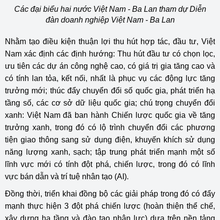
Các đại biểu hai nước Việt Nam - Ba Lan tham dự Diễn
đàn doanh nghiệp Việt Nam - Ba Lan
Nhằm tạo điều kiện thuận lợi thu hút hợp tác, đầu tư, Việt
Nam xác định các định hướng: Thu hút đầu tư có chọn lọc,
ưu tiên các dự án công nghệ cao, có giá trị gia tăng cao và
có tính lan tỏa, kết nối, nhất là phục vụ các động lực tăng
trưởng mới; thúc đẩy chuyển đổi số quốc gia, phát triển hạ
tầng số, các cơ sở dữ liệu quốc gia; chú trọng chuyển đổi
xanh: Việt Nam đã ban hành Chiến lược quốc gia về tăng
trưởng xanh, trong đó có lộ trình chuyển đổi các phương
tiện giao thông sang sử dụng điện, khuyến khích sử dụng
năng lượng xanh, sạch; tập trung phát triển mạnh một số
lĩnh vực mới có tính đột phá, chiến lược, trong đó có lĩnh
vực bán dẫn và trí tuệ nhân tạo (AI).
Đồng thời, triển khai đồng bộ các giải pháp trong đó có đẩy
mạnh thực hiện 3 đột phá chiến lược (hoàn thiện thể chế,
xây dựng hạ tầng và đào tạo nhân lực) dựa trên nền tảng