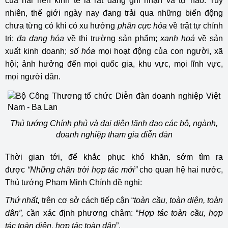
của hai nền kinh tế là rất đáng ghi nhận và tự hào. Tuy
nhiên, thế giới ngày nay đang trải qua những biến động
chưa từng có khi có xu hướng
phân cực hóa
về trật tự chính
trị;
đa dạng hóa
về thị trường sản phẩm;
xanh hoá
về sản
xuất kinh doanh;
số hóa
mọi hoạt động của con người, xã
hội; ảnh hưởng đến mọi quốc gia, khu vực, mọi lĩnh vực,
mọi người dân.
Thủ tướng Chính phủ và đại diện lãnh đạo các bộ, ngành,
doanh nghiệp tham gia diễn đàn
Thời gian tới, để khắc phục khó khăn, sớm tìm ra
được
“Những chân trời hợp tác mới”
cho quan hệ hai nước,
Thủ tướng Phạm Minh Chính đề nghị:
Thứ nhất
,
trên cơ sở cách tiếp cận “
toàn cầu, toàn diện, toàn
dân”,
cần xác định phương châm: “
Hợp tác toàn cầu, hợp
tác toàn diện, hợp tác toàn dân
”.