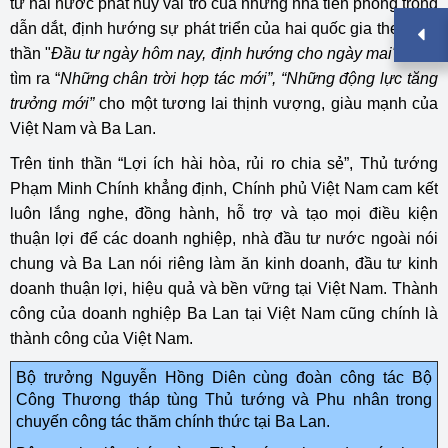
tư hai nước phát huy vai trò của những nhà tiên phong trong
dẫn dắt, định hướng sự phát triển của hai quốc gia theo tinh
thần "
Đầu tư ngày hôm nay, định hướng cho ngày mai"
; sớm
tìm ra “
Những chân trời hợp tác mới”, “Những động lực tăng
trưởng mới”
cho một tương lai thịnh vượng, giàu mạnh của
Việt Nam và Ba Lan.
Trên tinh thần “Lợi ích hài hòa, rủi ro chia sẻ”, Thủ tướng
Phạm Minh Chính khẳng định, Chính phủ Việt Nam cam kết
luôn lắng nghe, đồng hành, hỗ trợ và tạo mọi điều kiện
thuận lợi để các doanh nghiệp, nhà đầu tư nước ngoài nói
chung và Ba Lan nói riêng làm ăn kinh doanh, đầu tư kinh
doanh thuận lợi, hiệu quả và bền vững tại Việt Nam. Thành
công của doanh nghiệp Ba Lan tại Việt Nam cũng chính là
thành công của Việt Nam.
Bộ trưởng Nguyễn Hồng Diên cùng đoàn công tác Bộ
Công Thương tháp tùng Thủ tướng và Phu nhân trong
chuyến công tác thăm chính thức tại Ba Lan.