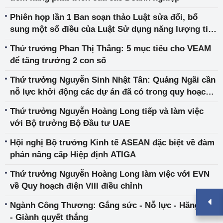
Phiên họp lần 1 Ban soạn thảo Luật sửa đổi, bổ
sung một số điều của Luật Sử dụng năng lượng tiết
kiệm và hiệu quả
Thứ trưởng Phan Thị Thắng: 5 mục tiêu cho VEAM
để tăng trưởng 2 con số
Thứ trưởng Nguyễn Sinh Nhật Tân: Quảng Ngãi cần
nỗ lực khởi động các dự án đã có trong quy hoạch
ngành
Thứ trưởng Nguyễn Hoàng Long tiếp và làm việc
với Bộ trưởng Bộ Đầu tư UAE
Hội nghị Bộ trưởng Kinh tế ASEAN đặc biệt về đàm
phán nâng cấp Hiệp định ATIGA
Thứ trưởng Nguyễn Hoàng Long làm việc với EVN
về Quy hoạch điện VIII điều chỉnh
Ngành Công Thương: Gắng sức - Nỗ lực - Hăng say
- Giành quyết thắng