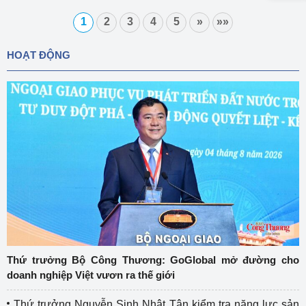
1
2
3
4
5
»
»»
HOẠT ĐỘNG
Thứ trưởng Bộ Công Thương: GoGlobal mở đường cho
doanh nghiệp Việt vươn ra thế giới
Thứ trưởng Nguyễn Sinh Nhật Tân kiểm tra năng lực sản