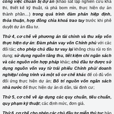
công việc chuẩn bị dự án
(khảo sát lập nghiên cứu khả
thi, thiết kế kỹ thuật, rà phá bom mìn, thực hiện dự án
thành phần…)
trong quá trình đàm phán hiệp định,
thỏa thuận, hợp đồng chìa khoá trao tay
trước khi phê
duyệt dự án đầu tư.
Thứ 4, cơ chế về phương án tài chính và thu xếp vốn
thực hiện dự án
:
Đàm phán vay vốn Chính phủ
với các
đối tác;
cho phép chủ đầu tư vay lại
không chịu rủi ro tín
dụng;
sử dụng nguồn tăng thu, tiết kiệm chi ngân sách
và các nguồn vốn hợp pháp
khác;
chủ đầu tư được sử
dụng nguồn vốn vay từ trái phiếu Chính phủ/ doanh
nghiệp/ công trình và một số cơ chế khác
để có đủ vốn
đối ứng thực hiện dự án;
Bố trí nguồn vốn ngân sách
nhà nước
để thực hiện dự án di dân, tái định cư;
Thứ 5, cơ chế về áp dụng các quy chuẩn, tiêu chuẩn,
quy phạm kỹ thuật
; các định mức, đơn giá.
Thứ 6, cơ chế cho phép các chủ đầu tư miễn thủ tục
báo