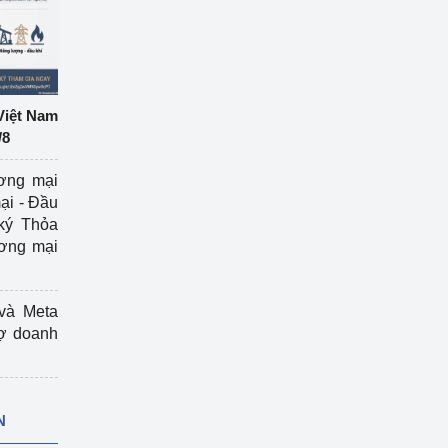
Việt Nam
/8
ương mại
ại - Đầu
ký Thỏa
ương mại
và Meta
rợ doanh
N