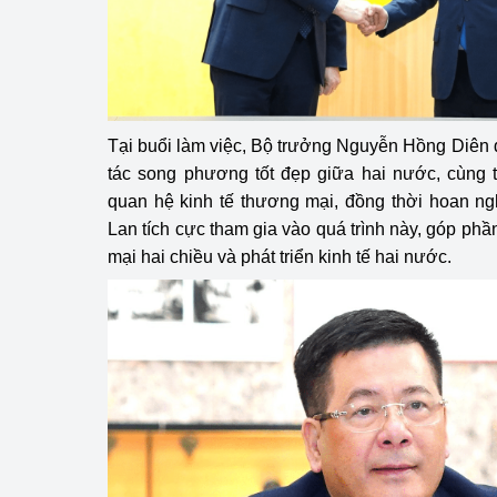
hiệu quả
Khoa học, công nghệ
tạo
Thông báo
Tại buổi làm việc, Bộ trưởng Nguyễn Hồng Diên
tác song phương tốt đẹp giữa hai nước, cùng t
Bảo vệ môi trường
quan hệ kinh tế thương mại, đồng thời hoan n
Lan tích cực tham gia vào quá trình này, góp ph
Bảo vệ nền tảng tư 
mại hai chiều và phát triển kinh tế hai nước.
Doanh nghiệp - Ngư
Xúc tiến thương mại
Thị trường nước ngo
Thị trường trong nư
Ngành Công Thương 
Đại hội XIV của Đản