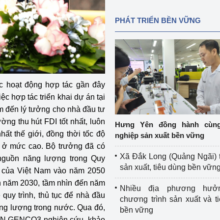
PHÁT TRIỂN BỀN VỮNG
c hoạt động hợp tác gần đây
 hợp tác triển khai dự án tại
m đến lý tưởng cho nhà đầu tư
ờng thu hút FDI tốt nhất, luôn
Hưng Yên đồng hành cùn
ất thế giới, đồng thời tốc độ
nghiệp sản xuất bền vững
ì ở mức cao. Bộ trưởng đã có
Xã Đắk Long (Quảng Ngãi) 
 nguồn năng lượng trong Quy
sản xuất, tiêu dùng bền vữn
n của Việt Nam vào năm 2050
ến năm 2030, tầm nhìn đến năm
Nhiều địa phương hưở
quy trình, thủ tục để nhà đầu
chương trình sản xuất và t
ăng lượng trong nước. Qua đó,
bền vững
EVN GENCO3 nghiên cứu, khảo