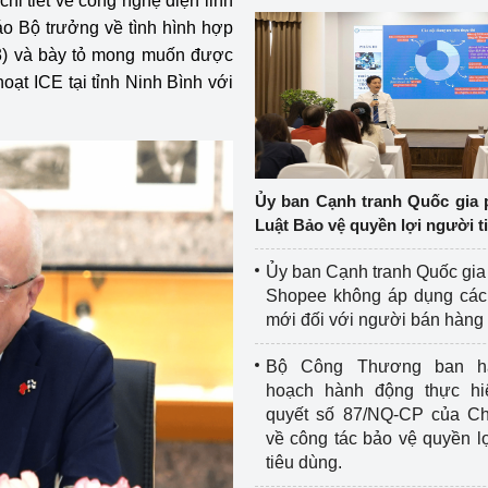
hi tiết về công nghệ điện linh
o Bộ trưởng về tình hình hợp
3) và bày tỏ mong muốn được
hoạt ICE tại tỉnh Ninh Bình với
Ủy ban Cạnh tranh Quốc gia 
Luật Bảo vệ quyền lợi người t
Ủy ban Cạnh tranh Quốc gia
Shopee không áp dụng các 
mới đối với người bán hàng
Bộ Công Thương ban h
hoạch hành động thực hi
quyết số 87/NQ-CP của Ch
về công tác bảo vệ quyền l
tiêu dùng.