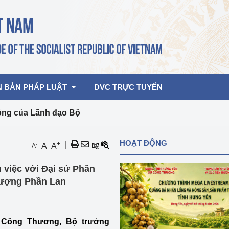
N BẢN PHÁP LUẬT
DVC TRỰC TUYẾN
ộng của Lãnh đạo Bộ
bản pháp quy
Hoạt động của lãnh đạo Đảng, Nhà 
HOẠT ĐỘNG
+
|
-
A
A
A
nước
ghiệp, Thương 
bản điều hành
 việc với Đại sứ Phần
am 2026
Hoạt động của Lãnh đạo Bộ
bản hợp nhất
lượng Phần Lan
Hoạt động của các đơn vị
rưởng
ộ Công Thương, Bộ trưởng