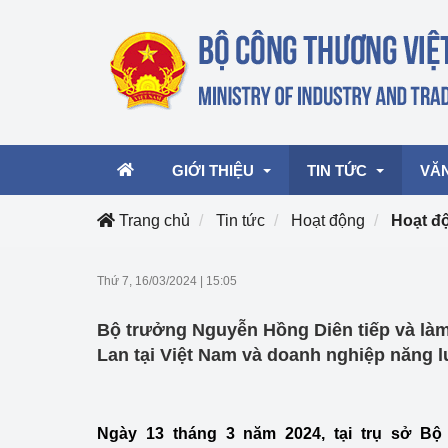
GIỚI THIỆU
TIN TỨC
VĂ
Trang chủ
Tin tức
Hoạt động
Hoạt đ
Lãnh đạo Bộ
Hoạt động
Văn 
Thứ 7, 16/03/2024
|
15:05
Chức năng nhiệm vụ
Giải thưởng Công n
Văn 
Bộ trưởng Nguyễn Hồng Diên tiếp và làm
mại, Dịch vụ Việt N
Cơ cấu tổ chức
Văn 
Lan tại Việt Nam và doanh nghiệp năng 
Công Thương 57
Hoạt động của Bộ t
Ngày 13 tháng 3 năm 2024, tại trụ sở B