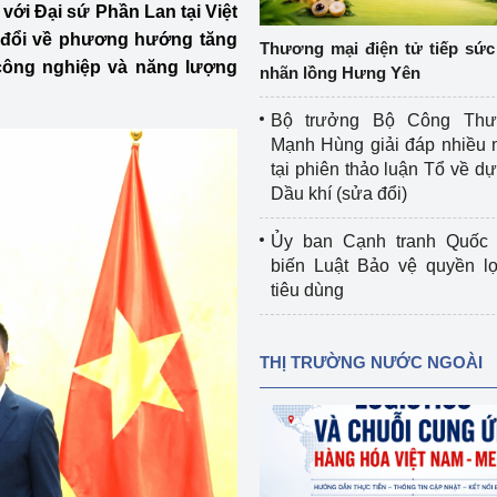
với Đại sứ Phần Lan tại Việt
 luận
Họp báo
 đổi về phương hướng tăng
Thương mại điện tử tiếp sức 
Thông cáo báo chí
công nghiệp và năng lượng
nhãn lồng Hưng Yên
Điểm báo
Bộ trưởng Bộ Công Th
Mạnh Hùng giải đáp nhiều 
Nông Lâm Thủy sản
tại phiên thảo luận Tổ về dự 
Dầu khí (sửa đổi)
n lực
Ủy ban Cạnh tranh Quốc 
biến Luật Bảo vệ quyền l
tiêu dùng
Tổ chức kiểm định kỹ thuật an toàn lao 
động thuộc thẩm quyền quản lý của 
g Thương
Bộ Công Thương
THỊ TRƯỜNG NƯỚC NGOÀI
Công Thương
Tổ chức được cấp GCN đăng ký, hoạt 
động kiểm định thiết bị, dụng cụ điện 
làm việc ở môi trường không có nguy 
hiểm khí, bụi nổ
tiết kiệm và 
Hiệu quả năng lượng