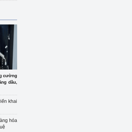
ng cường
ăng dầu,
riển khai
hàng hóa
tuệ