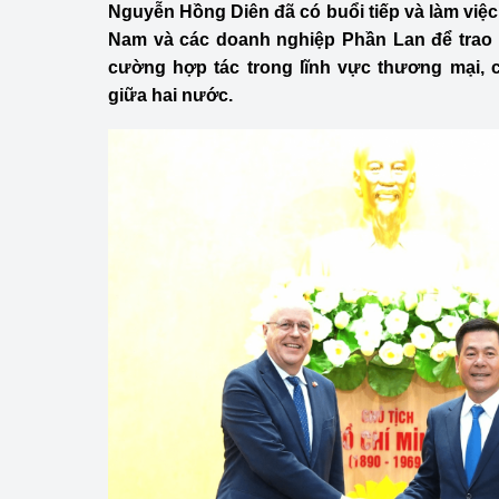
Nguyễn Hồng Diên đã có buổi tiếp và làm việc 
Công Thương - Công
Nam và các doanh nghiệp Phần Lan để trao
Chuyển đổi số
cường hợp tác trong lĩnh vực thương mại, 
giữa hai nước.
Lịch sử phát triển
Bản tin Thị trường 
Phát triển nguồn nhâ
Phát triển bền vững
Tổ chức kiểm định
Văn hóa ngành Côn
Tái cơ cấu ngành 
Quản lý thị trường
Sử dụng năng lượng 