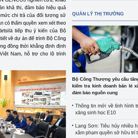
án khả thi, đảm bảo hiệu quả
QUẢN LÝ THỊ TRƯỜNG
 mức chi trả của đối tượng sử
an có thẩm quyền xem xét theo
tsilä tiếp thu ý kiến của Bộ
tiết về dự án để trình Bộ Công
ng đồng thời khẳng định định
Việt Nam, hỗ trợ cho lộ trình
Bộ Công Thương yêu cầu tă
kiểm tra kinh doanh bán lẻ x
đảm bảo nguồn cung
Thông tin mới về tình hình t
xăng sinh học E10
Lạng Sơn: Tiêu hủy nhiều 
xâm phạm quyền sở hữu trí 