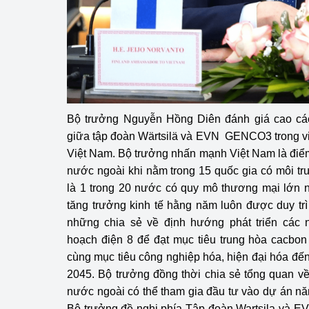
Bộ trưởng Nguyễn Hồng Diên đánh giá cao cá
giữa tập đoàn Wärtsilä và EVN GENCO3 trong việc
Việt Nam. Bộ trưởng nhấn mạnh Việt Nam là điể
nước ngoài khi nằm trong 15 quốc gia có môi trư
là 1 trong 20 nước có quy mô thương mại lớn nh
tăng trưởng kinh tế hằng năm luôn được duy tr
những chia sẻ về định hướng phát triển các
hoạch điện 8 để đạt mục tiêu trung hòa cacbo
cùng mục tiêu công nghiệp hóa, hiện đại hóa đ
2045. Bộ trưởng đồng thời chia sẻ tổng quan về 
nước ngoài có thể tham gia đầu tư vào dự án n
Bộ trưởng đề nghị phía Tập đoàn Wartsila và 