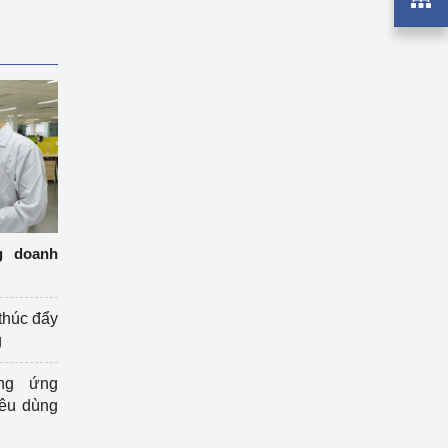
g doanh
thúc đẩy
g
ng ứng
iêu dùng