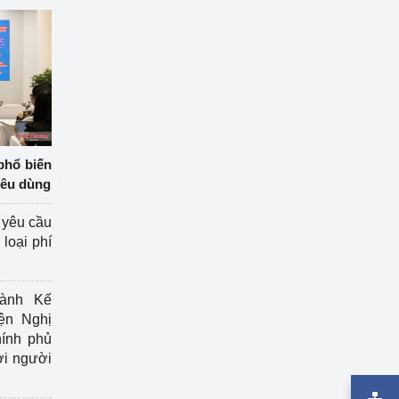
phổ biến
iêu dùng
 yêu cầu
loại phí
ành Kế
ện Nghị
ính phủ
ợi người