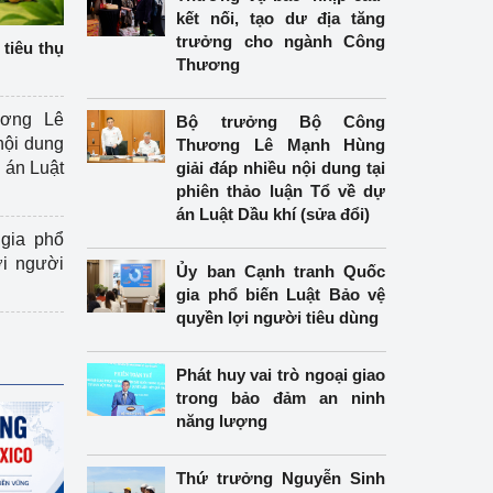
kết nối, tạo dư địa tăng
trưởng cho ngành Công
tiêu thụ
Thương
ương Lê
Bộ trưởng Bộ Công
nội dung
Thương Lê Mạnh Hùng
án Luật
giải đáp nhiều nội dung tại
phiên thảo luận Tổ về dự
án Luật Dầu khí (sửa đổi)
gia phổ
ợi người
Ủy ban Cạnh tranh Quốc
gia phổ biến Luật Bảo vệ
quyền lợi người tiêu dùng
Phát huy vai trò ngoại giao
trong bảo đảm an ninh
năng lượng
Thứ trưởng Nguyễn Sinh