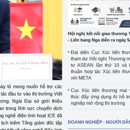
ệp
Công nghiệp nền tảng
ng
Chính sách
Hội nghị kết nối giao thương 
Sản xuất công nghiệp
- Liên bang Nga diễn ra ngày 5
Đại diện Cục Xúc tiến th
tham dự Hội nghị Thương m
tư ASEAN lần thứ 10 và 
thuận hợp tác Xúc tiến th
với META
bày tỏ mong muốn hỗ trợ các
Cục Xúc tiến thương mại 
ác đầu tư vào thị trường Việt
thúc đẩy ứng dụng AI hỗ t
ượng. Ngài Đại sứ giới thiệu
nghiệp mở rộng thị trường
n trong lĩnh vực chuyển dịch
g nghệ điện linh hoạt ICE đã
DOANH NGHIỆP - NGƯỜI DÂ
ủ tịch kiêm Tổng giám đốc tập