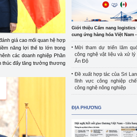
Cơ sở sản xuất, sửa chữa chai chứa 
LPG
 và đổi mới sáng 
Tổ chức huấn luyện, bồi dưỡng 
Giới thiệu Cẩm nang logistics
nghiệp vụ kiểm định kỹ thuật an toàn 
cung ứng hàng hóa Việt Nam -
lao động
 đánh giá cao mối quan hệ hợp
Mời tham dự triển lãm qu
iềm năng lợi thế to lớn trong
Video bảo vệ môi trường
công nghệ vật liệu và xử lý 
ghênh các doanh nghiệp Phần
Ấn Độ
ần thúc đẩy tăng trưởng thương
tưởng của Đảng
Album ảnh bảo vệ môi trường
Đề xuất hợp tác của Sri Lan
ời dân
Văn bản về môi trường
lĩnh vực công nghiệp chế
công nghệ nông nghiệp
Đọc báo giúp bạn
Khu vực miền Bắc
ài
Khu vực miền Trung
Hiệp định EVFTA
ĐỊA PHƯƠNG
ớc
Khu vực miền Nam
Thị trường châu Á – châu Phi
đưa nghị quyết 
Thị trường châu Âu – châu Mỹ
g vào cuộc sống