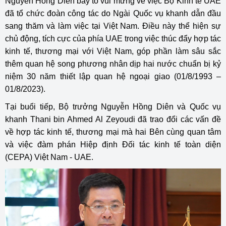
Nguyễn Hồng Diên bày tỏ vui mừng về việc Bộ Kinh tế UAE
đã tổ chức đoàn công tác do Ngài Quốc vụ khanh dẫn đầu
sang thăm và làm việc tại Việt Nam. Điều này thể hiện sự
chủ động, tích cực của phía UAE trong việc thúc đẩy hợp tác
kinh tế, thương mại với Việt Nam, góp phần làm sâu sắc
thêm quan hệ song phương nhân dịp hai nước chuẩn bị kỷ
niệm 30 năm thiết lập quan hệ ngoại giao (01/8/1993 –
01/8/2023).
Tại buổi tiếp, Bộ trưởng Nguyễn Hồng Diên và Quốc vụ
khanh Thani bin Ahmed Al Zeyoudi đã trao đổi các vấn đề
về hợp tác kinh tế, thương mại mà hai Bên cùng quan tâm
và việc đàm phán Hiệp định Đối tác kinh tế toàn diện
(CEPA) Việt Nam - UAE.