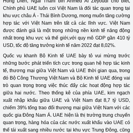
Hồng Diên, Ngài Thani bin Ahmed Al Zeyoudi cho biết,
Chính phủ UAE luôn coi Việt Nam là đối tác quan trọng tại
khu vực châu Á - Thái Bình Dương, mong muốn tăng cường
hợp tác với Việt Nam trên tất cả các lĩnh vực. Việt Nam
được đánh giá là một trong những nền kinh tế năng động
nhất trong khu vực và thế giới,với quy mô GDP gần 410 tỷ
USD, tốc độ tăng trưởng kinh tế năm 2022 đạt 8,02%.
Quốc vụ khanh Bộ Kinh tế UAE bày tỏ vui mừng trước
những bước phát triển tích cực trong quan hệ hợp tác kinh
tế, thương mại giữa Việt Nam và UAE thời gian qua, trong
đó Bộ Công Thương Việt Nam và Bộ Kinh tế UAE đóng vai
trò quan trọng trong việc thúc đẩy các hoạt động hợp tác
giữa hai nước. Theo thống kê của phía UAE, kim ngạch
xuất nhập khẩu giữa UAE và Việt Nam đạt 8,7 tỷ USD,
chiếm 39% tổng trao đổi thương mại giữa Việt Nam với các
quốc gia Đông Nam Á. UAE hiện là thị trường trung chuyển
quan trọng, hàng hóa của các nước xuất khẩu vào UAE có
thể tái xuất sang nhiều nước tại khu vực Trung Đông, cũng