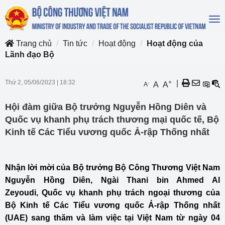
To
na
Trang chủ
Tin tức
Hoạt động
Hoạt động của
Lãnh đạo Bộ
Thứ 2, 05/06/2023
|
18:32
+
|
-
A
A
A
Hội đàm giữa Bộ trưởng Nguyễn Hồng Diên và
Quốc vụ khanh phụ trách thương mại quốc tế, Bộ
Kinh tế Các Tiểu vương quốc Ả-rập Thống nhất
Nhận lời mời của Bộ trưởng Bộ Công Thương Việt Nam
Nguyễn Hồng Diên, Ngài Thani bin Ahmed Al
Zeyoudi,
Quốc vụ khanh phụ trách ngoại thương của
Bộ Kinh tế
Các Tiểu vương quốc Ả-rập Thống nhất
(UAE) sang thăm và làm việc tại Việt Nam từ ngày 04