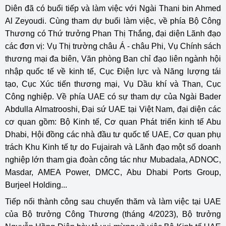
Diên đã có buổi tiếp và làm việc với Ngài Thani bin Ahmed
Al Zeyoudi. Cùng tham dự buổi làm việc, về phía Bộ Công
Thương có Thứ trưởng Phan Thị Thắng, đại diện Lãnh đạo
các đơn vị: Vụ Thị trường châu Á - châu Phi, Vụ Chính sách
thương mại đa biên, Văn phòng Ban chỉ đạo liên ngành hội
nhập quốc tế về kinh tế, Cục Điện lực và Năng lượng tái
tạo, Cục Xúc tiến thương mại, Vụ Dầu khí và Than, Cục
Công nghiệp. Về phía UAE có sự tham dự của Ngài Bader
Abdulla Almatrooshi, Đại sứ UAE tại Việt Nam, đại diện các
cơ quan gồm: Bộ Kinh tế, Cơ quan Phát triển kinh tế Abu
Dhabi, Hội đồng các nhà đầu tư quốc tế UAE, Cơ quan phụ
trách Khu Kinh tế tự do Fujairah và Lãnh đạo một số doanh
nghiệp lớn tham gia đoàn công tác như Mubadala, ADNOC,
Masdar, AMEA Power, DMCC, Abu Dhabi Ports Group,
Burjeel Holding...
Tiếp nối thành công sau chuyến thăm và làm việc tại UAE
của Bộ trưởng Công Thương (tháng 4/2023), Bộ trưởng