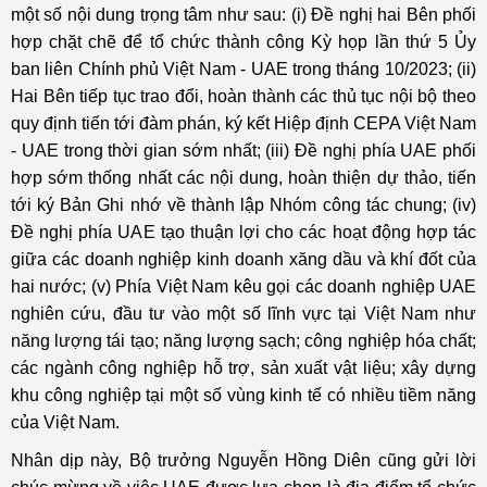
một số nội dung trọng tâm như sau: (i) Đề nghị hai Bên phối
hợp chặt chẽ để tổ chức thành công Kỳ họp lần thứ 5 Ủy
ban liên Chính phủ Việt Nam - UAE trong tháng 10/2023; (ii)
Hai Bên tiếp tục trao đổi, hoàn thành các thủ tục nội bộ theo
quy định tiến tới đàm phán, ký kết Hiệp định CEPA Việt Nam
- UAE trong thời gian sớm nhất; (iii) Đề nghị phía UAE phối
hợp sớm thống nhất các nội dung, hoàn thiện dự thảo, tiến
tới ký Bản Ghi nhớ về thành lập Nhóm công tác chung; (iv)
Đề nghị phía UAE tạo thuận lợi cho các hoạt động hợp tác
giữa các doanh nghiệp kinh doanh xăng dầu và khí đốt của
hai nước; (v) Phía Việt Nam kêu gọi các doanh nghiệp UAE
nghiên cứu, đầu tư vào một số lĩnh vực tại Việt Nam như
năng lượng tái tạo; năng lượng sạch; công nghiệp hóa chất;
các ngành công nghiệp hỗ trợ, sản xuất vật liệu; xây dựng
khu công nghiệp tại một số vùng kinh tế có nhiều tiềm năng
của Việt Nam.
Nhân dịp này, Bộ trưởng Nguyễn Hồng Diên cũng gửi lời