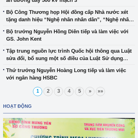
án đường dây 500 kV mạch 3
Bộ Công Thương họp Hội đồng cấp Nhà nước xét
tặng danh hiệu “Nghệ nhân nhân dân”, “Nghệ nhân
ưu tú” trong lĩnh vực thủ công mỹ nghệ lần 5
Bộ trưởng Nguyễn Hồng Diên tiếp và làm việc với
GS. John Kent
Tập trung nguồn lực trình Quốc hội thông qua Luật
sửa đổi, bổ sung một số điều của Luật Sử dụng
năng lượng tiết kiệm và hiệu quả vào tháng 6/2025
Thứ trưởng Nguyễn Hoàng Long tiếp và làm việc
với ngân hàng HSBC
1
2
3
4
5
»
»»
HOẠT ĐỘNG