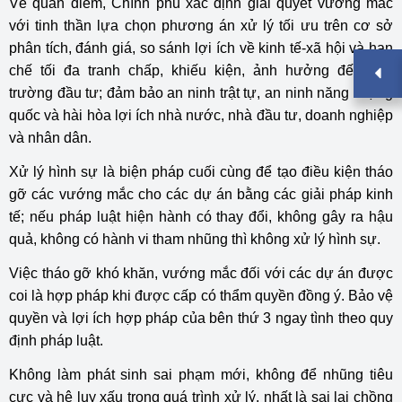
Về quan điểm, Chính phủ xác định giải quyết vướng mắc
với tinh thần lựa chọn phương án xử lý tối ưu trên cơ sở
phân tích, đánh giá, so sánh lợi ích về kinh tế-xã hội và hạn
chế tối đa tranh chấp, khiếu kiện, ảnh hưởng đến môi
trường đầu tư; đảm bảo an ninh trật tự, an ninh năng lượng
quốc và hài hòa lợi ích nhà nước, nhà đầu tư, doanh nghiệp
và nhân dân.
Xử lý hình sự là biện pháp cuối cùng để tạo điều kiện tháo
gỡ các vướng mắc cho các dự án bằng các giải pháp kinh
tế; nếu pháp luật hiện hành có thay đổi, không gây ra hậu
quả, không có hành vi tham nhũng thì không xử lý hình sự.
Việc tháo gỡ khó khăn, vướng mắc đối với các dự án được
coi là hợp pháp khi được cấp có thẩm quyền đồng ý. Bảo vệ
quyền và lợi ích hợp pháp của bên thứ 3 ngay tình theo quy
định pháp luật.
Không làm phát sinh sai phạm mới, không để nhũng tiêu
cực và hệ lụy xấu trong quá trình xử lý, nhất là sai lại chồng