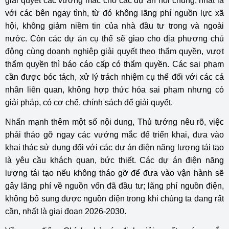
giải quyết các vướng mắc cho các dự án nói chung, nhất là
với các bên ngay tình, từ đó không lãng phí nguồn lực xã
hội, không giảm niềm tin của nhà đầu tư trong và ngoài
nước. Còn các dự án cụ thể sẽ giao cho địa phương chủ
động cùng doanh nghiệp giải quyết theo thẩm quyền, vượt
thẩm quyền thì báo cáo cấp có thẩm quyền. Các sai phạm
cần được bóc tách, xử lý trách nhiệm cụ thể đối với các cá
nhân liên quan, không hợp thức hóa sai phạm nhưng có
giải pháp, có cơ chế, chính sách để giải quyết.
Nhấn mạnh thêm một số nội dung, Thủ tướng nêu rõ, việc
phải tháo gỡ ngay các vướng mắc để triển khai, đưa vào
khai thác sử dụng đối với các dự án điện năng lượng tái tạo
là yêu cầu khách quan, bức thiết. Các dự án điện năng
lượng tái tạo nếu không tháo gỡ để đưa vào vận hành sẽ
gây lãng phí về nguồn vốn đã đầu tư; lãng phí nguồn điện,
không bổ sung được nguồn điện trong khi chúng ta đang rất
cần, nhất là giai đoạn 2026-2030.