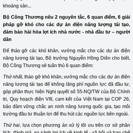
khoáng sản...
Bộ Công Thương nêu 2 nguyên tắc, 6 quan điểm, 6 giải
pháp gỡ khó cho các dự án điện năng lượng tái tạo,
đảm bảo hài hòa lợi ích nhà nước - nhà đầu tư – người
dân
Để tháo gỡ các khó khăn, vướng mắc cho các dự án điện
năng lượng tái tạo, Bộ trưởng Nguyễn Hồng Diên cho biết,
Bộ Công Thương sẽ tuân thủ 6 quan điểm:
Thứ nhất
, tháo gỡ khó khăn, vướng mắc cho các dự án điện
năng lượng tái tạo để không lãng phí nguồn lực đã đầu tư,
góp phần thực hiện Nghị quyết số 55-NQ/TW của Bộ Chính
trị, Quy hoạch điện VIII, cam kết của Việt Nam tại COP 26,
bảo đảm vững chắc an ninh năng lượng quốc gia, tạo môi
trường đầu tư thuận lợi để thu hút các nguồn lực bên ngoài.
Thứ hai
, lựa chọn phương án xử lý tối ưu trên cơ sở phân
tích, đánh giá, so sánh lợi ích về kinh tế - xã hội và hạn chế