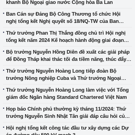
khanh Bộ Ngoại giao nước Cộng hòa Ba Lan
Ban Cán sự Đảng Bộ Công Thương tổ chức Hội
nghị tổng kết Nghị quyết số 18/NQ-TW của Ban
Chấp hành Trung ương Đảng khóa XII
Thứ trưởng Phan Thị Thắng đồng chủ trì Hội nghị
tổng kết năm 2024 Kế hoạch hành động giai đoạn
2024-2026 triển khai Bản ghi nhớ về tăng cường
Bộ trưởng Nguyễn Hồng Diên đề xuất các giải pháp
hợp tác kinh tế thương mại Việt Nam – Trung Quốc
để Đồng Tháp khai thác tối đa tiềm năng, thúc đẩy
(Quảng Tây)
tăng trưởng
Thứ trưởng Nguyễn Hoàng Long tiếp đoàn Bộ
trưởng Nông nghiệp Cuba và Thứ trưởng Ngoại
thương và Đầu tư nước ngoài Cuba
Thứ trưởng Nguyễn Hoàng Long làm việc với Tổng
giám đốc Ngân hàng Standard Chartered Việt Nam
Họp báo Chính phủ thường kỳ tháng 11/2024: Thứ
trưởng Nguyễn Sinh Nhật Tân giải đáp câu hỏi của
phóng viên liên quan đến Dự án Điện hạt nhân Ninh
Hội nghị tổng kết công tác đầu tư xây dựng các Dự
Thuận