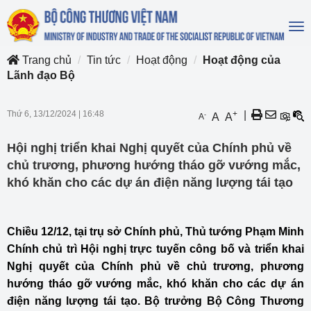
To
na
Trang chủ
Tin tức
Hoạt động
Hoạt động của
Lãnh đạo Bộ
Thứ 6, 13/12/2024
|
16:48
+
|
-
A
A
A
Hội nghị triển khai Nghị quyết của Chính phủ về
chủ trương, phương hướng tháo gỡ vướng mắc,
khó khăn cho các dự án điện năng lượng tái tạo
Chiều 12/12, tại trụ sở Chính phủ, Thủ tướng Phạm Minh
Chính chủ trì Hội nghị trực tuyến công bố và triển khai
Nghị quyết của Chính phủ về chủ trương, phương
hướng tháo gỡ vướng mắc, khó khăn cho các dự án
điện năng lượng tái tạo. Bộ trưởng Bộ Công Thương