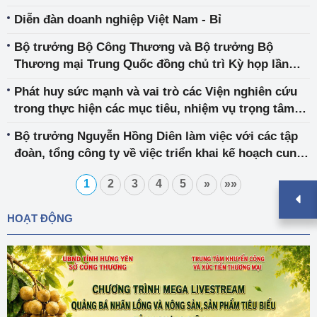
châu Âu (EVFTA)
Diễn đàn doanh nghiệp Việt Nam - Bỉ
Bộ trưởng Bộ Công Thương và Bộ trưởng Bộ
Thương mại Trung Quốc đồng chủ trì Kỳ họp lần
thứ 12 Ủy ban hợp tác kinh tế, thương mại Việt Nam
Phát huy sức mạnh và vai trò các Viện nghiên cứu
– Trung Quốc
trong thực hiện các mục tiêu, nhiệm vụ trọng tâm
của ngành Công Thương
Bộ trưởng Nguyễn Hồng Diên làm việc với các tập
đoàn, tổng công ty về việc triển khai kế hoạch cung
ứng điện, Biểu đồ cung cấp than, khí cho sản xuất
1
2
3
4
5
»
»»
điện và các giải pháp bảo đảm an ninh cung ứng
điện năm 2024
HOẠT ĐỘNG