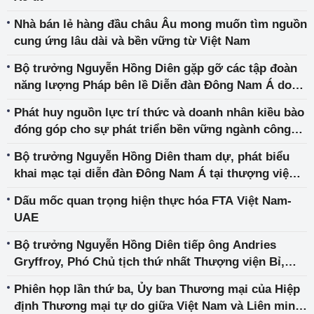
Nhà bán lẻ hàng đầu châu Âu mong muốn tìm nguồn
cung ứng lâu dài và bền vững từ Việt Nam
Bộ trưởng Nguyễn Hồng Diên gặp gỡ các tập đoàn
năng lượng Pháp bên lề Diễn đàn Đông Nam Á do
Thượng viện Pháp tổ chức tại Paris
Phát huy nguồn lực trí thức và doanh nhân kiều bào
đóng góp cho sự phát triển bền vững ngành công
nghiệp, năng lượng và thương mại Việt Nam
Bộ trưởng Nguyễn Hồng Diên tham dự, phát biểu
khai mạc tại diễn đàn Đông Nam Á tại thượng viện
Pháp và chủ trì Tọa đàm Việt Nam
Dấu mốc quan trọng hiện thực hóa FTA Việt Nam-
UAE
Bộ trưởng Nguyễn Hồng Diên tiếp ông Andries
Gryffroy, Phó Chủ tịch thứ nhất Thượng viện Bỉ,
Chủ tịch Liên minh Bỉ Việt (BVA) và một số doanh
Phiên họp lần thứ ba, Ủy ban Thương mại của Hiệp
nghiệp Châu Âu
định Thương mại tự do giữa Việt Nam và Liên minh