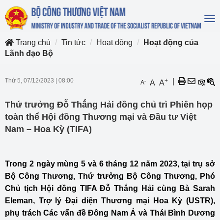
To
na
Trang chủ
Tin tức
Hoạt động
Hoạt động của
Lãnh đạo Bộ
Thứ 5, 07/12/2023
|
08:00
+
|
-
A
A
A
Thứ trưởng Đỗ Thắng Hải đồng chủ trì Phiên họp
toàn thể Hội đồng Thương mại và Đầu tư Việt
Nam – Hoa Kỳ (TIFA)
Trong 2 ngày mùng 5 và 6 tháng 12 năm 2023, tại trụ sở
Bộ Công Thương, Thứ trưởng Bộ Công Thương, Phó
Chủ tịch Hội đồng TIFA Đỗ Thắng Hải cùng Bà Sarah
Eleman, Trợ lý Đại diện Thương mại Hoa Kỳ (USTR),
phụ trách Các vấn đề Đông Nam Á và Thái Bình Dương