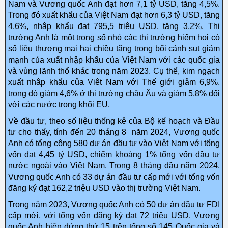
Nam và Vương quốc Anh đạt hơn 7,1 tỷ USD, tăng 4,5%.
Trong đó xuất khẩu của Việt Nam đạt hơn 6,3 tỷ USD, tăng
4,6%, nhập khẩu đạt 795,5 triệu USD, tăng 3,2%. Thị
trường Anh là một trong số nhỏ các thị trường hiếm hoi có
số liệu thương mại hai chiều tăng trong bối cảnh sụt giảm
mạnh của xuất nhập khẩu của Việt Nam với các quốc gia
và vùng lãnh thổ khác trong năm 2023. Cụ thể, kim ngạch
xuất nhập khẩu của Việt Nam với Thế giới giảm 6,9%,
trong đó giảm 4,6% ở thị trường châu Âu và giảm 5,8% đối
với các nước trong khối EU.
Về đầu tư, theo số liệu thống kê của Bộ kế hoạch và Đầu
tư cho thấy, tính đến 20 tháng 8 năm 2024, Vương quốc
Anh có tổng cộng 580 dự án đầu tư vào Việt Nam với tổng
vốn đạt 4,45 tỷ USD, chiếm khoảng 1% tổng vốn đầu tư
nước ngoài vào Việt Nam. Trong 8 tháng đầu năm 2024,
Vương quốc Anh có 33 dự án đầu tư cấp mới với tổng vốn
đăng ký đạt 162,2 triệu USD vào thị trường Việt Nam.
Trong năm 2023, Vương quốc Anh có 50 dự án đầu tư FDI
cấp mới, với tổng vốn đăng ký đạt 72 triệu USD. Vương
quốc Anh hiện đứng thứ 15 trên tổng số 145 Quốc gia và