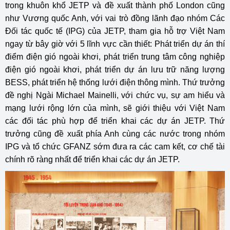
trong khuôn khổ JETP và đề xuất thành phố London cũng
như Vương quốc Anh, với vai trò đồng lãnh đạo nhóm Các
Đối tác quốc tế (IPG) của JETP, tham gia hỗ trợ Việt Nam
ngay từ bây giờ với 5 lĩnh vực cần thiết: Phát triển dự án thí
điểm điện gió ngoài khơi, phát triển trung tâm công nghiệp
điện gió ngoài khơi, phát triển dự án lưu trữ năng lượng
BESS, phát triển hệ thống lưới điện thông mình. Thứ trưởng
đề nghị Ngài Michael Mainelli, với chức vụ, sự am hiểu và
mạng lưới rộng lớn của mình, sẽ giới thiệu với Việt Nam
các đối tác phù hợp để triển khai các dự án JETP. Thứ
trưởng cũng đề xuất phía Anh cùng các nước trong nhóm
IPG và tổ chức GFANZ sớm đưa ra các cam kết, cơ chế tài
chính rõ ràng nhất để triển khai các dự án JETP.