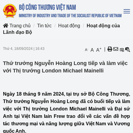
To
na
Trang chủ
Tin tức
Hoạt động
Hoạt động của
Lãnh đạo Bộ
Thứ 4, 18/09/2024
|
16:43
+
|
-
A
A
A
Thứ trưởng Nguyễn Hoàng Long tiếp và làm việc
với Thị trưởng London Michael Mainelli
Ngày 18 tháng 9 năm 2024, tại trụ sở Bộ Công Thương,
Thứ trưởng Nguyễn Hoàng Long đã có buổi tiếp và làm
việc với Thị trưởng London Michael Mainelli và Đại sứ
Anh tại Việt Nam Iain Frew trao đổi về các vấn đề hợp
tác thương mại và năng lượng giữa Việt Nam và Vương
quốc Anh.