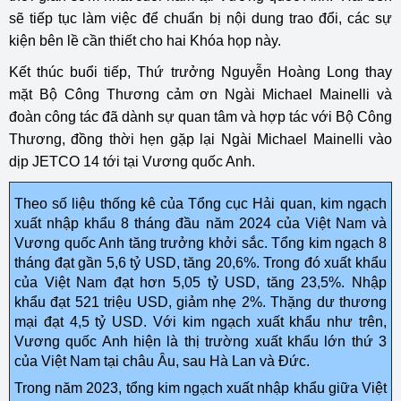
sẽ tiếp tục làm việc để chuẩn bị nội dung trao đổi, các sự
kiện bên lề cần thiết cho hai Khóa họp này.
Kết thúc buổi tiếp, Thứ trưởng Nguyễn Hoàng Long thay
mặt Bộ Công Thương cảm ơn Ngài Michael Mainelli và
đoàn công tác đã dành sự quan tâm và hợp tác với Bộ Công
Thương, đồng thời hẹn gặp lại Ngài Michael Mainelli vào
dịp JETCO 14 tới tại Vương quốc Anh.
Theo số liệu thống kê của Tổng cục Hải quan, kim ngạch
xuất nhập khẩu 8 tháng đầu năm 2024 của Việt Nam và
Vương quốc Anh tăng trưởng khởi sắc. Tổng kim ngạch 8
tháng đạt gần 5,6 tỷ USD, tăng 20,6%. Trong đó xuất khẩu
của Việt Nam đạt hơn 5,05 tỷ USD, tăng 23,5%. Nhập
khẩu đạt 521 triệu USD, giảm nhẹ 2%. Thặng dư thương
mại đạt 4,5 tỷ USD. Với kim ngạch xuất khẩu như trên,
Vương quốc Anh hiện là thị trường xuất khẩu lớn thứ 3
của Việt Nam tại châu Âu, sau Hà Lan và Đức.
Trong năm 2023, tổng kim ngạch xuất nhập khẩu giữa Việt