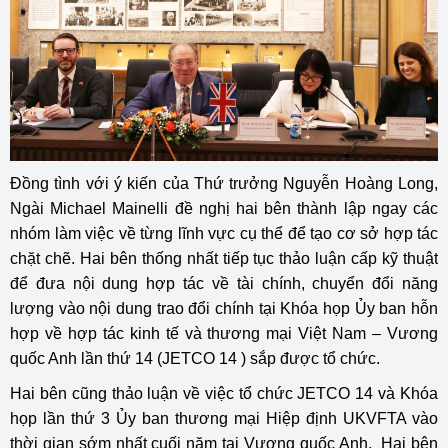
Đồng tình với ý kiến của Thứ trưởng Nguyễn Hoàng Long,
Ngài Michael Mainelli đề nghị hai bên thành lập ngay các
nhóm làm việc về từng lĩnh vực cụ thể để tạo cơ sở hợp tác
chặt chẽ. Hai bên thống nhất tiếp tục thảo luận cấp kỹ thuật
để đưa nội dung hợp tác về tài chính, chuyển đổi năng
lượng vào nội dung trao đổi chính tại Khóa họp Ủy ban hỗn
hợp về hợp tác kinh tế và thương mại Việt Nam – Vương
quốc Anh lần thứ 14 (JETCO 14 ) sắp được tổ chức.
Hai bên cũng thảo luận về việc tổ chức JETCO 14 và Khóa
họp lần thứ 3 Ủy ban thương mại Hiệp định UKVFTA vào
thời gian sớm nhất cuối năm tại Vương quốc Anh. Hai bên