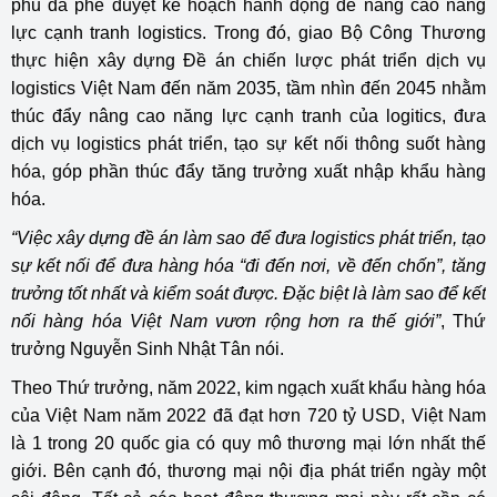
phủ đã phê duyệt kế hoạch hành động để nâng cao năng
lực cạnh tranh logistics. Trong đó, giao Bộ Công Thương
thực hiện xây dựng Đề án chiến lược phát triển dịch vụ
logistics Việt Nam đến năm 2035, tầm nhìn đến 2045 nhằm
thúc đẩy nâng cao năng lực cạnh tranh của logitics, đưa
dịch vụ logistics phát triển, tạo sự kết nối thông suốt hàng
hóa, góp phần thúc đẩy tăng trưởng xuất nhập khẩu hàng
hóa.
“Việc xây dựng đề án làm sao để đưa logistics phát triển, tạo
sự kết nối để đưa hàng hóa “đi đến nơi, về đến chốn”, tăng
trưởng tốt nhất và kiểm soát được. Đặc biệt là làm sao để kết
nối hàng hóa Việt Nam vươn rộng hơn ra thế giới”
,
Thứ
trưởng Nguyễn Sinh Nhật Tân
nói.
Theo Thứ trưởng, năm 2022, kim ngạch xuất khẩu hàng hóa
của Việt Nam năm 2022 đã đạt hơn 720 tỷ USD, Việt Nam
là 1 trong 20 quốc gia có quy mô thương mại lớn nhất thế
giới. Bên cạnh đó, thương mại nội địa phát triển ngày một