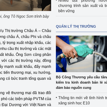
Nhiều địa phương hưở
chương trình sản xuất và t
bền vững
, ông Tô Ngọc Sơn trình bày
QUẢN LÝ THỊ TRƯỜNG
 Vụ Thị trường Châu Á – Châu
rường châu Á, châu Phi và châu
 tỷ trọng xuất nhập khẩu, các
 nhu cầu thị trường và các mặt
 xuất khẩu. Ông Sơn cũng phân
g với các thị trường này, đồng
 đẩy mạnh xuất khẩu, đẩy mạnh
c tiến thương mại, xu hướng,
Bộ Công Thương yêu cầu tă
hàng có bức tranh tổng quan và
kiểm tra kinh doanh bán lẻ x
đảm bảo nguồn cung
g vệ thương mại đã trao đổi
Thông tin mới về tình hình t
ng phó các biện pháp PVTM của
xăng sinh học E10
u Đại Dương với Việt Nam và