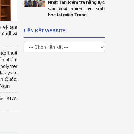
Nhật Tân kiểm tra năng lực
sản xuất nhiên liệu sinh
học tại miền Trung
ự vệ tạm
LIÊN KẾT WEBSITE
tủ gỗ và
 áp thuế
sản phẩm
polymer
Malaysia,
àn Quốc,
t Nam
ừ 31/7-