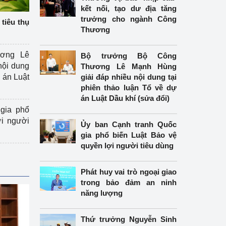
kết nối, tạo dư địa tăng
trưởng cho ngành Công
tiêu thụ
Thương
ương Lê
Bộ trưởng Bộ Công
nội dung
Thương Lê Mạnh Hùng
án Luật
giải đáp nhiều nội dung tại
phiên thảo luận Tổ về dự
án Luật Dầu khí (sửa đổi)
gia phổ
ợi người
Ủy ban Cạnh tranh Quốc
gia phổ biến Luật Bảo vệ
quyền lợi người tiêu dùng
Phát huy vai trò ngoại giao
trong bảo đảm an ninh
năng lượng
Thứ trưởng Nguyễn Sinh