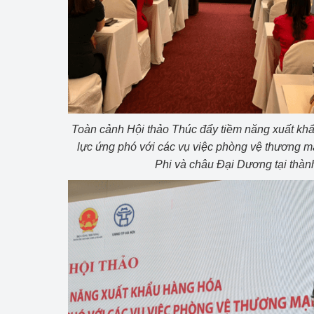
hiệu quả
Khoa học, công nghệ
tạo
Thông báo
Bảo vệ môi trường
Toàn cảnh Hội thảo Thúc đẩy tiềm năng xuất kh
lực ứng phó với các vụ việc phòng vệ thương mại
Bảo vệ nền tảng tư 
Phi và châu Đại Dương tại thàn
Doanh nghiệp - Ngư
Xúc tiến thương mại
Thị trường nước ngo
Thị trường trong nư
Ngành Công Thương 
Đại hội XIV của Đản