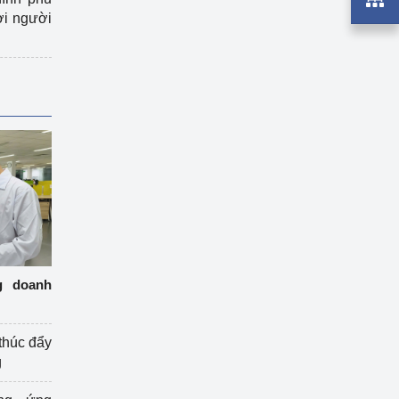
ợi người
g doanh
thúc đẩy
g