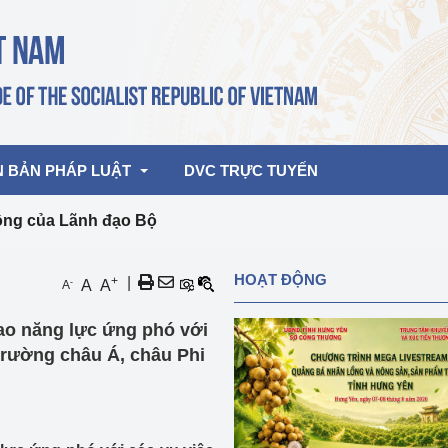
N BẢN PHÁP LUẬT
DVC TRỰC TUYẾN
ộng của Lãnh đạo Bộ
bản pháp quy
Hoạt động của lãnh đạo Đảng, Nhà 
HOẠT ĐỘNG
+
|
-
A
A
A
nước
ghiệp, Thương 
bản điều hành
ao năng lực ứng phó với
am 2026
Hoạt động của Lãnh đạo Bộ
bản hợp nhất
 trường châu Á, châu Phi
Hoạt động của các đơn vị
rưởng