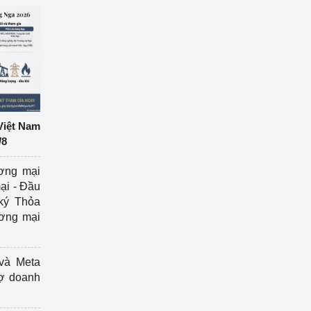
Việt Nam
/8
ương mại
ại - Đầu
ký Thỏa
ương mại
và Meta
rợ doanh