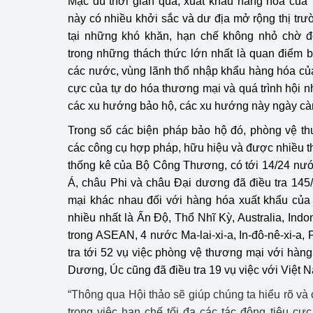
Mặc dù thời gian qua, xuất khẩu hàng hóa của 
này có nhiều khởi sắc và dư địa mở rộng thị trư
tại những khó khăn, hạn chế không nhỏ chờ đ
trong những thách thức lớn nhất là quan điểm b
các nước, vùng lãnh thổ nhập khẩu hàng hóa củ
cực của tự do hóa thương mại và quá trình hội nhậ
các xu hướng bảo hộ, các xu hướng này ngày càn
Trong số các biện pháp bảo hộ đó, phòng vệ th
các công cụ hợp pháp, hữu hiệu và được nhiều 
thống kê của Bộ Công Thương, có tới 14/24 nướ
Á, châu Phi và châu Đại dương đã điều tra 145
mại khác nhau đối với hàng hóa xuất khẩu của
nhiều nhất là Ấn Độ, Thổ Nhĩ Kỳ, Australia, Indo
trong ASEAN, 4 nước Ma-lai-xi-a, In-đô-nê-xi-a, P
tra tới 52 vụ việc phòng vệ thương mại với hàng
Dương, Úc cũng đã điều tra 19 vụ việc với Việt 
“Thông qua Hội thảo sẽ giúp chúng ta hiểu rõ và
trong việc hạn chế tối đa các tác động tiêu c