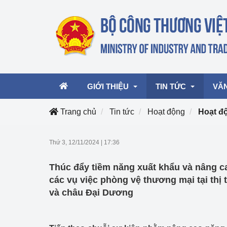
GIỚI THIỆU
TIN TỨC
VĂ
Trang chủ
Tin tức
Hoạt động
Hoạt đ
Lãnh đạo Bộ
Hoạt động
Văn 
Thứ 3, 12/11/2024
|
17:36
Chức năng nhiệm vụ
Giải thưởng Công n
Văn 
Thúc đẩy tiềm năng xuất khẩu và nâng c
mại, Dịch vụ Việt N
Cơ cấu tổ chức
Văn 
các vụ việc phòng vệ thương mại tại thị
Công Thương 57
và châu Đại Dương
Hoạt động của Bộ t