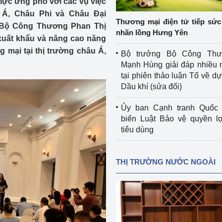
lực ứng phó với các vụ việc
 luận
Họp báo
 Á, Châu Phi và Châu Đại
Thương mại điện tử tiếp sức 
g Bộ Công Thương Phan Thị
Thông cáo báo chí
nhãn lồng Hưng Yên
 xuất khẩu và nâng cao năng
Điểm báo
 mại tại thị trường châu Á,
Bộ trưởng Bộ Công Th
Mạnh Hùng giải đáp nhiều 
Nông Lâm Thủy sản
tại phiên thảo luận Tổ về dự 
Dầu khí (sửa đổi)
n lực
Ủy ban Cạnh tranh Quốc 
biến Luật Bảo vệ quyền l
tiêu dùng
Tổ chức kiểm định kỹ thuật an toàn lao 
động thuộc thẩm quyền quản lý của 
g Thương
Bộ Công Thương
THỊ TRƯỜNG NƯỚC NGOÀI
Công Thương
Tổ chức được cấp GCN đăng ký, hoạt 
động kiểm định thiết bị, dụng cụ điện 
làm việc ở môi trường không có nguy 
hiểm khí, bụi nổ
tiết kiệm và 
Hiệu quả năng lượng