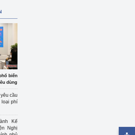
N
phổ biến
iêu dùng
 yêu cầu
loại phí
ành Kế
ện Nghị
ính phủ