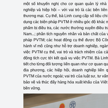
một số khuyến nghị cho cơ quan quản lý nhà
nghiệp và hiệp hội – với vai trò là các bên liê
thương mại. Cụ thể, bà Linh cung cấp số liệu chi t
dụng các biện pháp PVTM ở nhiều góc độ khác nh
phẩm bị điều tra, các nước thường xuyên điều tr
Nam...; phân tích nguyên nhân và bản chất của v
pháp PVTM; các hoạt động cụ thể được Bộ Cô
hành vĩ mô cũng như hỗ trợ doanh nghiệp, ngàn
việc PVTM cụ thể, vai trò và trách nhiệm của c
động tích cực tới kết quả vụ việc PVTM. Bà Lin
tiết cho từng đối tượng liên quan như cơ quan q
địa phương, các hiệp hội, doanh nghiệp liên q
PVTM của nước ngoài; vai trò của luật sư, tư vấ
bảo vệ và thúc đẩy hàng hóa xuất khẩu của Việ
bền vững.