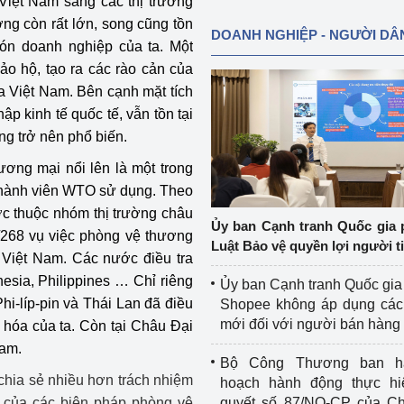
Việt Nam sang các thị trường
ờng còn rất lớn, song cũng tồn
DOANH NGHIỆP - NGƯỜI DÂ
ón doanh nghiệp của ta. Một
ảo hộ, tạo ra các rào cản của
a Việt Nam. Bên cạnh mặt tích
p kinh tế quốc tế, vẫn tồn tại
g trở nên phổ biến.
ương mại nổi lên là một trong
thành viên WTO sử dụng. Theo
c thuộc nhóm thị trường châu
Ủy ban Cạnh tranh Quốc gia 
/268 vụ việc phòng vệ thương
Luật Bảo vệ quyền lợi người t
 Việt Nam. Các nước điều tra
nesia, Philippines … Chỉ riêng
Ủy ban Cạnh tranh Quốc gia
hi-líp-pin và Thái Lan đã điều
Shopee không áp dụng các 
mới đối với người bán hàng
 hóa của ta. Còn tại Châu Đại
Nam.
Bộ Công Thương ban h
 chia sẻ nhiều hơn trách nhiệm
hoạch hành động thực hi
ực của các biện pháp phòng vệ
quyết số 87/NQ-CP của Ch