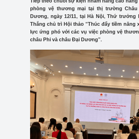
Tiếp theo chuỗi sự kiện nhằm nâng cao năng 
Công Thương - Công
phòng vệ thương mại tại thị trường Châu
Dương, ngày 12/11, tại Hà Nội, Thứ trưởn
Chuyển đổi số
Thắng chủ trì Hội thảo “Thúc đẩy tiềm năng
Lịch sử phát triển
lực ứng phó với các vụ việc phòng vệ thương
châu Phi và châu Đại Dương”.
Bản tin Thị trường 
Phát triển nguồn nhâ
Phát triển bền vững
Tổ chức kiểm định
Văn hóa ngành Côn
Tái cơ cấu ngành 
Quản lý thị trường
Sử dụng năng lượng 