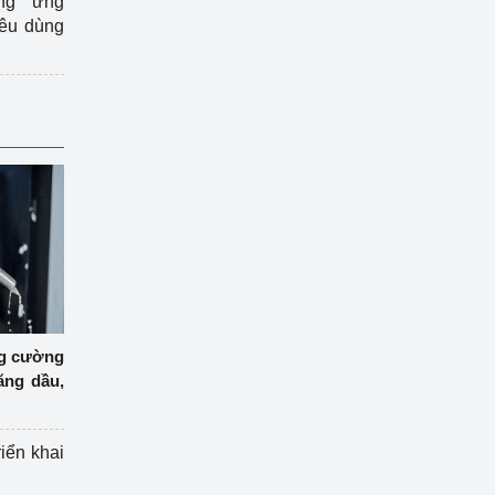
ng ứng
iêu dùng
ng cường
ăng dầu,
riển khai