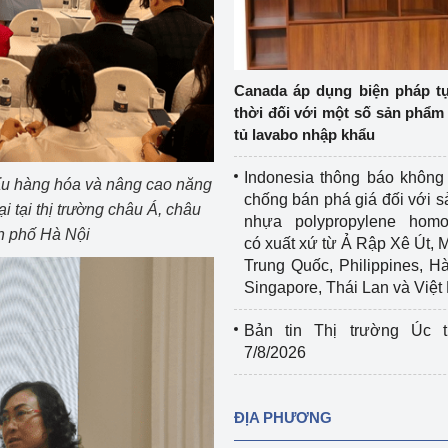
Cơ sở sản xuất, sửa chữa chai chứa 
LPG
 và đổi mới sáng 
Tổ chức huấn luyện, bồi dưỡng 
Canada áp dụng biện pháp t
nghiệp vụ kiểm định kỹ thuật an toàn 
thời đối với một số sản phẩm 
lao động
tủ lavabo nhập khẩu
Video bảo vệ môi trường
Indonesia thông báo không
ẩu hàng hóa và nâng cao năng
chống bán phá giá đối với 
 tại thị trường châu Á, châu
tưởng của Đảng
Album ảnh bảo vệ môi trường
nhựa polypropylene homo
h phố Hà Nội
có xuất xứ từ Ả Rập Xê Út, 
ời dân
Văn bản về môi trường
Trung Quốc, Philippines, H
Singapore, Thái Lan và Việ
Đọc báo giúp bạn
Khu vực miền Bắc
Bản tin Thị trường Úc t
ài
Khu vực miền Trung
Hiệp định EVFTA
7/8/2026
ớc
Khu vực miền Nam
Thị trường châu Á – châu Phi
ĐỊA PHƯƠNG
đưa nghị quyết 
Thị trường châu Âu – châu Mỹ
g vào cuộc sống