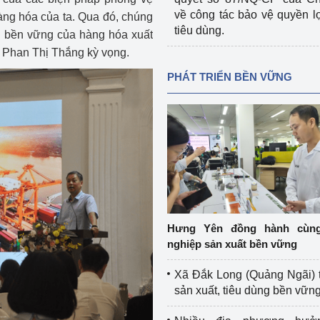
về công tác bảo vệ quyền l
àng hóa của ta. Qua đó, chúng
tiêu dùng.
ng bền vững của hàng hóa xuất
g Phan Thị Thắng kỳ vọng.
PHÁT TRIỂN BỀN VỮNG
Hưng Yên đồng hành cùn
nghiệp sản xuất bền vững
Xã Đắk Long (Quảng Ngãi) 
sản xuất, tiêu dùng bền vữn