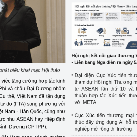
ệp
Công nghiệp nền tảng
ng
Chính sách
Sản xuất công nghiệp
Hội nghị kết nối giao thương 
- Liên bang Nga diễn ra ngày 5
hát biểu khai mạc Hội thảo
Đại diện Cục Xúc tiến th
 việc tăng cường hợp tác kinh
tham dự Hội nghị Thương m
u Phi và châu Đại Dương nhằm
tư ASEAN lần thứ 10 và 
thuận hợp tác Xúc tiến th
 Cụ thể, Việt Nam đã tận dụng
với META
i tự do (FTA) song phương với
Việt Nam - Hàn Quốc, cũng như
Cục Xúc tiến thương mại 
vực như ASEAN hay Hiệp định
thúc đẩy ứng dụng AI hỗ t
i Bình Dương (CPTPP).
nghiệp mở rộng thị trường