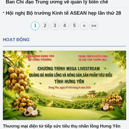
Ban Chỉ đạo Trung ương về quản lý biên chế
Hội nghị Bộ trưởng Kinh tế ASEAN hẹp lần thứ 28
1
2
3
4
5
»
»»
HOẠT ĐỘNG
Thương mại điện tử tiếp sức tiêu thụ nhãn lồng Hưng Yên