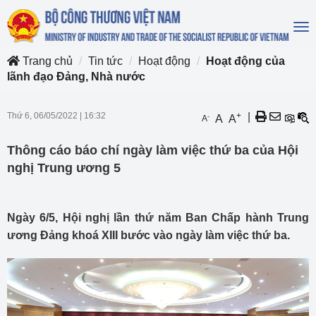
To
na
Trang chủ
Tin tức
Hoạt động
Hoạt động của
lãnh đạo Đảng, Nhà nước
Thứ 6, 06/05/2022
|
16:32
+
|
-
A
A
A
Thông cáo báo chí ngày làm việc thứ ba của Hội
nghị Trung ương 5
Ngày 6/5, Hội nghị lần thứ năm Ban Chấp hành Trung
ương Đảng khoá XIII bước vào ngày làm việc thứ ba.