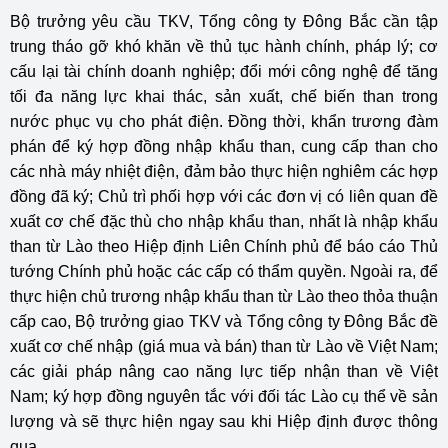
Bộ trưởng yêu cầu TKV, Tổng công ty Đông Bắc cần tập
trung tháo gỡ khó khăn về thủ tục hành chính, pháp lý; cơ
cấu lại tài chính doanh nghiệp; đổi mới công nghệ để tăng
tối đa năng lực khai thác, sản xuất, chế biến than trong
nước phục vụ cho phát điện. Đồng thời, khẩn trương đàm
phán để ký hợp đồng nhập khẩu than, cung cấp than cho
các nhà máy nhiệt điện, đảm bảo thực hiện nghiêm các hợp
đồng đã ký; Chủ trì phối hợp với các đơn vị có liên quan đề
xuất cơ chế đặc thù cho nhập khẩu than, nhất là nhập khẩu
than từ Lào theo Hiệp định Liên Chính phủ để báo cáo Thủ
tướng Chính phủ hoặc các cấp có thẩm quyền. Ngoài ra, để
thực hiện chủ trương nhập khẩu than từ Lào theo thỏa thuận
cấp cao, Bộ trưởng giao TKV và Tổng công ty Đông Bắc đề
xuất cơ chế nhập (giá mua và bán) than từ Lào về Việt Nam;
các giải pháp nâng cao năng lực tiếp nhận than về Việt
Nam; ký hợp đồng nguyên tắc với đối tác Lào cụ thể về sản
lượng và sẽ thực hiện ngay sau khi Hiệp định được thông
qua.