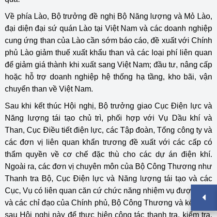
Về phía Lào, Bộ trưởng đề nghị Bộ Năng lượng và Mỏ Lào,
đại diện đại sứ quán Lào tại Việt Nam và các doanh nghiệp
cung ứng than của Lào cần sớm báo cáo, đề xuất với Chính
phủ Lào giảm thuế xuất khẩu than và các loại phí liên quan
để giảm giá thành khi xuất sang Việt Nam; đầu tư, nâng cấp
hoặc hỗ trợ doanh nghiệp hệ thống hạ tầng, kho bãi, vận
chuyển than về Việt Nam.
Sau khi kết thúc Hội nghị, Bộ trưởng giao Cục Điện lực và
Năng lượng tái tạo chủ trì, phối hợp với Vụ Dầu khí và
Than, Cục Điều tiết điện lực, các Tập đoàn, Tổng công ty và
các đơn vị liên quan khẩn trương đề xuất với các cấp có
thẩm quyền về cơ chế đặc thù cho các dự án điện khí.
Ngoài ra, các đơn vị chuyên môn của Bộ Công Thương như
Thanh tra Bộ, Cục Điện lực và Năng lượng tái tạo và các
Cục, Vụ có liên quan căn cứ chức năng nhiệm vụ được giao
và các chỉ đạo của Chính phủ, Bộ Công Thương và kết luận
sau Hội nghị này để thực hiện công tác thanh tra, kiểm tra,