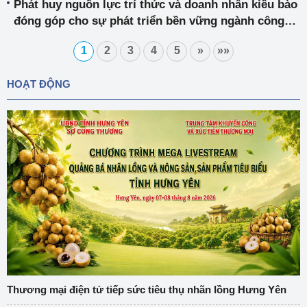
Phát huy nguồn lực trí thức và doanh nhân kiều bào
đóng góp cho sự phát triển bền vững ngành công
nghiệp, năng lượng và thương mại Việt Nam
1
2
3
4
5
»
»»
HOẠT ĐỘNG
Thương mại điện tử tiếp sức tiêu thụ nhãn lồng Hưng Yên