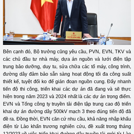
Bên cạnh đó, Bộ trưởng cũng yêu cầu, PVN, EVN, TKV và
các chủ đầu tư nhà máy, dựa án nguồn và lưới điện tập
trung bảo dưỡng, duy tu, sửa chữa các tổ máy, công trình,
đường dây đảm bảo sẵn sàng hoạt động tối đa công suất
thiết kế, tuyệt đối ko để gián đoạn nguồn cung. Đẩy nhanh
tiến độ thi công, triển khai các dự án đã đang và sẽ thực
hiện trong năm 2023 và 2024 nhất là các dự án trọng điểm.
EVN và Tổng công ty truyền tải điện tập trung cao độ triển
khai dự án đường dây 500kV mạch 3 theo đúng tiến độ đã
đề ra. Đồng thời, EVN căn cứ nhu cầu, khả năng nhập khẩu
điện từ Lào khẩn trương nghiên cứu, đề xuất trong tháng
12/2023 về việc triển khai đường dây truyền tải mới từ Lào