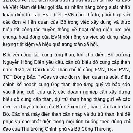
về Việt Nam để kêu gọi đầu tư nhằm nâng công suất nhập
khẩu điện từ Lào. Đặc biệt, EVN cần chủ trì, phối hợp với
các đơn vị liên quan của Bộ trong việc xây dựng và thực
hiện tốt công tác truyền thông về hoạt động điện lực nói
chung, hoạt động của EVN nói riêng và việc sử dụng năng
lượng tiết kiệm và hiệu quả trong toàn xã hội.
Đối với công tác cung ứng than, khí cho điện, Bộ trưởng
Nguyễn Hồng Diên yêu cầu, căn cứ biểu đồ cung cấp than
năm 2024, vụ Dầu khí và Than chủ trì cùng EVN, TKV, PVN,
TCT Đông Bắc, PvGas và các đơn vị liên quan rà soát, điều
chỉnh kế hoạch cung ứng than theo từng quý và báo cáo
vào tháng cuối của quý, các doanh nghiệp cần xây dựng
biểu đồ cung cấp than, dự trữ than hàng tháng gửi về các
đơn vị chuyên môn của Bộ để xem xét, báo cáo Lãnh đạo
Bộ. Các nhà máy điện than cần nhập và dự trữ than, khí để
phục vụ cho phát điện trong mọi tình huống theo đúng chỉ
đạo của Thủ tướng Chính phủ và Bộ Công Thương.