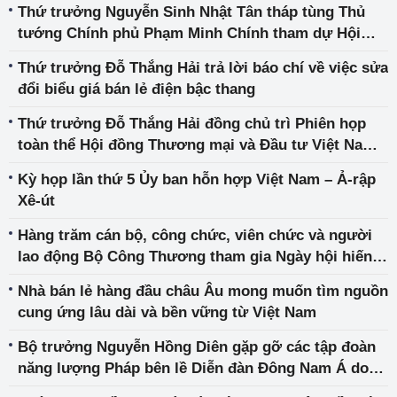
Thứ trưởng Nguyễn Sinh Nhật Tân tháp tùng Thủ
thi Hiệp định Thương mại tự do Việt Nam – Hàn
tướng Chính phủ Phạm Minh Chính tham dự Hội
Quốc
nghị thượng đỉnh COP28 và thăm chính thức Thổ
Thứ trưởng Đỗ Thắng Hải trả lời báo chí về việc sửa
Nhĩ Kỳ
đổi biểu giá bán lẻ điện bậc thang
Thứ trưởng Đỗ Thắng Hải đồng chủ trì Phiên họp
toàn thể Hội đồng Thương mại và Đầu tư Việt Nam –
Hoa Kỳ (TIFA)
Kỳ họp lần thứ 5 Ủy ban hỗn hợp Việt Nam – Ả-rập
Xê-út
Hàng trăm cán bộ, công chức, viên chức và người
lao động Bộ Công Thương tham gia Ngày hội hiến
máu 2023
Nhà bán lẻ hàng đầu châu Âu mong muốn tìm nguồn
cung ứng lâu dài và bền vững từ Việt Nam
Bộ trưởng Nguyễn Hồng Diên gặp gỡ các tập đoàn
năng lượng Pháp bên lề Diễn đàn Đông Nam Á do
Thượng viện Pháp tổ chức tại Paris