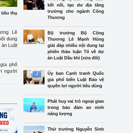
kết nối, tạo dư địa tăng
trưởng cho ngành Công
tiêu thụ
Thương
ương Lê
Bộ trưởng Bộ Công
nội dung
Thương Lê Mạnh Hùng
án Luật
giải đáp nhiều nội dung tại
phiên thảo luận Tổ về dự
án Luật Dầu khí (sửa đổi)
gia phổ
ợi người
Ủy ban Cạnh tranh Quốc
gia phổ biến Luật Bảo vệ
quyền lợi người tiêu dùng
Phát huy vai trò ngoại giao
trong bảo đảm an ninh
năng lượng
Thứ trưởng Nguyễn Sinh