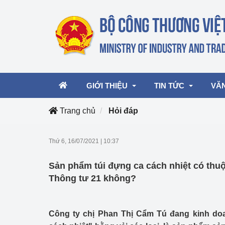
GIỚI THIỆU
TIN TỨC
VĂ
Trang chủ
Hỏi đáp
Lãnh đạo Bộ
Hoạt động
Văn 
Thứ 6, 16/07/2021
|
10:37
Chức năng nhiệm vụ
Giải thưởng Công n
Văn 
Sản phẩm túi đựng ca cách nhiệt có thuộ
mại, Dịch vụ Việt N
Cơ cấu tổ chức
Văn 
Thông tư 21 không?
Công Thương 57
Hoạt động của Bộ t
Công ty chị Phan Thị Cẩm Tú đang kinh do