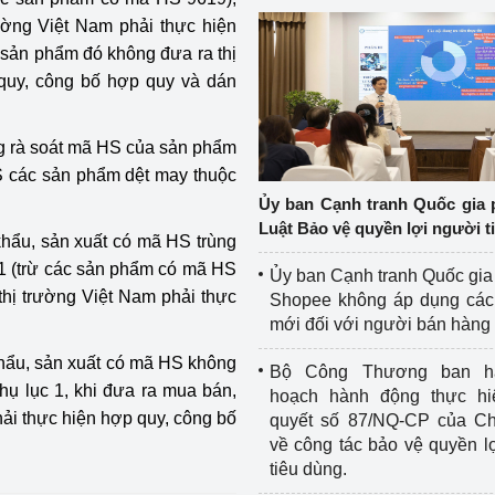
trường Việt Nam phải thực hiện
sản phẩm đó không đưa ra thị
 quy, công bố hợp quy và dán
 rà soát mã HS của sản phẩm
S các sản phẩm dệt may thuộc
Ủy ban Cạnh tranh Quốc gia 
Luật Bảo vệ quyền lợi người t
hẩu, sản xuất có mã HS trùng
1 (trừ các sản phẩm có mã HS
Ủy ban Cạnh tranh Quốc gia
n thị trường Việt Nam phải thực
Shopee không áp dụng các 
mới đối với người bán hàng
hẩu, sản xuất có mã HS không
Bộ Công Thương ban h
ụ lục 1, khi đưa ra mua bán,
hoạch hành động thực hi
phải thực hiện hợp quy, công bố
quyết số 87/NQ-CP của Ch
về công tác bảo vệ quyền l
tiêu dùng.