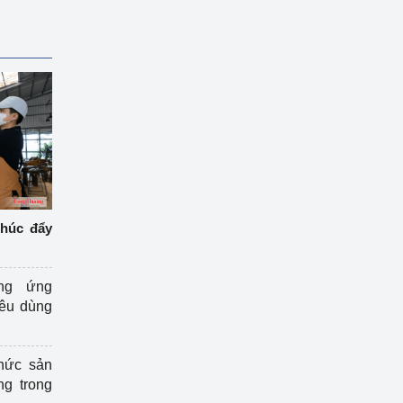
thúc đẩy
ng ứng
iêu dùng
hức sản
ng trong