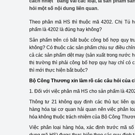
cách nhiệt" bằng vải các loại, là sản phẩm sả
Công Thương - Công
hỏi một số nội dung liên quan.
Chuyển đổi số
Theo phân mã HS thì thuộc mã 4202. Chị Tú h
phẩm là 4202 là đúng hay không?
Lịch sử phát triển
Sản phẩm trên có bắt buộc công bố hợp quy trư
Bản tin Thị trường 
không? Có thuộc các sản phẩm chịu sự điều chỉ
cả các sản phẩm dệt may (sản xuất trong nước h
Phát triển nguồn nhâ
thị trường thì phải công bố hợp quy hay chỉ có 
Phát triển bền vững
thì mới thực hiện bắt buộc?
Bộ Công Thương xin làm rõ các câu hỏi của c
Tổ chức kiểm định
1. Đối với việc phân mã HS cho sản phẩm là 420
Văn hóa ngành Côn
Thông tư 21 không quy định các thủ tục liên q
Tái cơ cấu ngành 
hàng hóa tại cơ quan hải quan nên việc phân l
hóa không thuộc trách nhiệm của Bộ Công Thươ
Quản lý thị trường
Việc phân loại hàng hóa, xác định trước mã s
Sử dụng năng lượng 
dụng mã HS) được thực hiện theo các quy định tạ