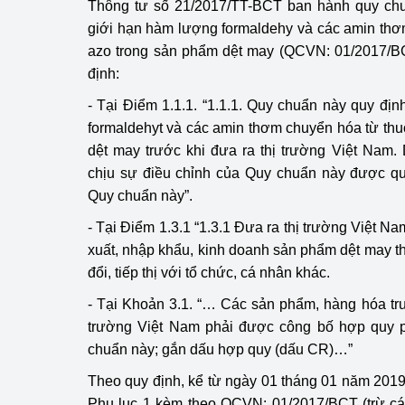
Thông tư số 21/2017/TT-BCT ban hành quy chu
giới hạn hàm lượng formaldehy và các amin th
Phát triển công nghi
azo trong sản phẩm dệt may (QCVN: 01/2017/
định:
Phát triển năng lượ
- Tại Điểm 1.1.1. “1.1.1. Quy chuẩn này quy đ
formaldehyt và các amin thơm chuyển hóa từ th
dệt may trước khi đưa ra thị trường Việt Nam
chịu sự điều chỉnh của Quy chuẩn này được quy
Quy chuẩn này”.
- Tại Điểm 1.3.1 “1.3.1 Đưa ra thị trường Việt Na
xuất, nhập khẩu, kinh doanh sản phẩm dệt may th
đổi, tiếp thị với tổ chức, cá nhân khác.
- Tại Khoản 3.1. “… Các sản phẩm, hàng hóa trướ
trường Việt Nam phải được công bố hợp quy p
chuẩn này; gắn dấu hợp quy (dấu CR)…”
Theo quy định, kể từ ngày 01 tháng 01 năm 201
Phụ lục 1 kèm theo QCVN: 01/2017/BCT (trừ c