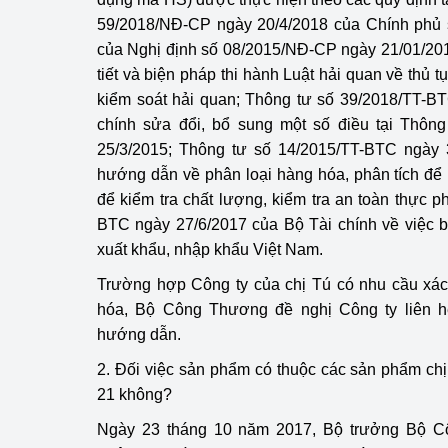
hiệu quả
59/2018/NĐ-CP ngày 20/4/2018 của Chính phủ s
của Nghị định số 08/2015/NĐ-CP ngày 21/01/201
Khoa học, công nghệ
tiết và biện pháp thi hành Luật hải quan về thủ tụ
tạo
kiểm soát hải quan; Thông tư số 39/2018/TT-B
chính sửa đổi, bổ sung một số điều tại Thôn
Thông báo
25/3/2015; Thông tư số 14/2015/TT-BTC ngày 
Bảo vệ môi trường
hướng dẫn về phân loại hàng hóa, phân tích để 
để kiểm tra chất lượng, kiểm tra an toàn thực 
Bảo vệ nền tảng tư 
BTC ngày 27/6/2017 của Bộ Tài chính về việc
xuất khẩu, nhập khẩu Việt Nam.
Doanh nghiệp - Ngư
Trường hợp Công ty của chị Tú có nhu cầu xác
Xúc tiến thương mại
hóa, Bộ Công Thương đề nghị Công ty liên h
hướng dẫn.
Thị trường nước ngo
2. Đối việc sản phẩm có thuộc các sản phẩm ch
Thị trường trong nư
21 không?
Ngành Công Thương 
Ngày 23 tháng 10 năm 2017, Bộ trưởng Bộ C
Đại hội XIV của Đản