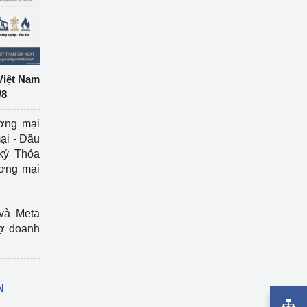
Việt Nam
/8
ương mại
ại - Đầu
ký Thỏa
ương mại
và Meta
rợ doanh
N