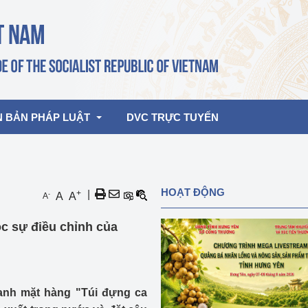
N BẢN PHÁP LUẬT
DVC TRỰC TUYẾN
bản pháp quy
Hoạt động của lãnh đạo Đảng, Nhà 
HOẠT ĐỘNG
+
|
-
A
A
A
nước
ghiệp, Thương 
bản điều hành
c sự điều chỉnh của
am 2026
Hoạt động của Lãnh đạo Bộ
bản hợp nhất
Hoạt động của các đơn vị
rưởng
anh mặt hàng "Túi đựng ca