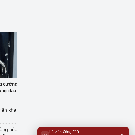
ng cường
ăng dầu,
riển khai
hàng hóa
Hỏi đáp Xăng E10