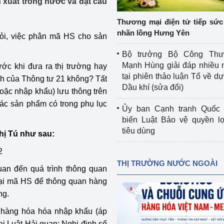
n xuất trong nước và đặt câu
 luận
Họp báo
Thương mại điện tử tiếp sức 
Thông cáo báo chí
nhãn lồng Hưng Yên
ỏi, việc phân mã HS cho sản
Điểm báo
Bộ trưởng Bộ Công Th
Mạnh Hùng giải đáp nhiều 
ớc khi đưa ra thị trường hay
Nông Lâm Thủy sản
tại phiên thảo luận Tổ về dự 
nh của Thông tư 21 không? Tất
Dầu khí (sửa đổi)
oặc nhập khẩu) lưu thông trên
n lực
các sản phẩm có trong phụ lục
Ủy ban Cạnh tranh Quốc 
biến Luật Bảo vệ quyền l
tiêu dùng
hị Tú như sau:
Tổ chức kiểm định kỹ thuật an toàn lao 
động thuộc thẩm quyền quản lý của 
2
g Thương
Bộ Công Thương
THỊ TRƯỜNG NƯỚC NGOÀI
uan đến quá trình thông quan
Công Thương
Tổ chức được cấp GCN đăng ký, hoạt 
oại mã HS để thông quan hàng
động kiểm định thiết bị, dụng cụ điện 
ng.
làm việc ở môi trường không có nguy 
ố hàng hóa hóa nhập khẩu (áp
hiểm khí, bụi nổ
tiết kiệm và 
Hiệu quả năng lượng
i Luật Hải quan; Nghị định số