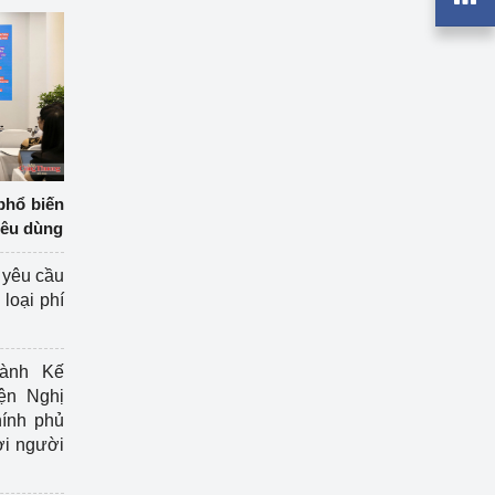
phổ biến
iêu dùng
 yêu cầu
loại phí
ành Kế
ện Nghị
ính phủ
ợi người