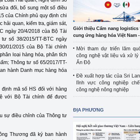
Cơ sở sản xuất, sửa chữa chai chứa 
ửa đổi, bổ sung một số điều
LPG
5 của Chính phủ quy định chi
 và đổi mới sáng 
c hải quan, kiểm tra, giám sát,
Tổ chức huấn luyện, bồi dưỡng 
Giới thiệu Cẩm nang logistics
TC ngày 20/4/2018 của Bộ Tài
nghiệp vụ kiểm định kỹ thuật an toàn 
cung ứng hàng hóa Việt Nam -
g tư số 38/2015/TT-BTC ngày
lao động
30/01/2015 của Bộ Tài chính
Mời tham dự triển lãm qu
Video bảo vệ môi trường
phân loại hàng hóa, phân tích
công nghệ vật liệu và xử lý 
phẩm; Thông tư số 65/2017/TT-
Ấn Độ
tưởng của Đảng
Album ảnh bảo vệ môi trường
 ban hành Danh mục hàng hóa
Đề xuất hợp tác của Sri Lan
ời dân
Văn bản về môi trường
lĩnh vực công nghiệp chế
 định mã số HS đối với hàng
công nghệ nông nghiệp
Đọc báo giúp bạn
Khu vực miền Bắc
ệ với Bộ Tài chính để được
ài
Khu vực miền Trung
Hiệp định EVFTA
ĐỊA PHƯƠNG
ịu sự điều chỉnh của Thông tư
ớc
Khu vực miền Nam
Thị trường châu Á – châu Phi
đưa nghị quyết 
Thị trường châu Âu – châu Mỹ
ông Thương đã ký ban hành
g vào cuộc sống