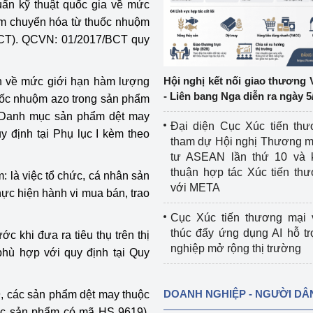
ẩn kỹ thuật quốc gia về mức
ơm chuyển hóa từ thuốc nhuộm
ệp
Công nghiệp nền tảng
BCT). QCVN: 01/2017/BCT quy
ng
Chính sách
Hội nghị kết nối giao thương 
ịnh về mức giới hạn hàm lượng
Sản xuất công nghiệp
- Liên bang Nga diễn ra ngày 5
uốc nhuộm azo trong sản phẩm
. Danh mục sản phẩm dệt may
Đại diện Cục Xúc tiến th
 định tại Phụ lục I kèm theo
tham dự Hội nghị Thương m
tư ASEAN lần thứ 10 và 
thuận hợp tác Xúc tiến th
m: là việc tổ chức, cá nhân sản
với META
ực hiện hành vi mua bán, trao
Cục Xúc tiến thương mại 
thúc đẩy ứng dụng AI hỗ t
c khi đưa ra tiêu thụ trên thị
nghiệp mở rộng thị trường
hù hợp với quy định tại Quy
DOANH NGHIỆP - NGƯỜI DÂ
9, các sản phẩm dệt may thuộc
ác sản phẩm có mã HS 9619),