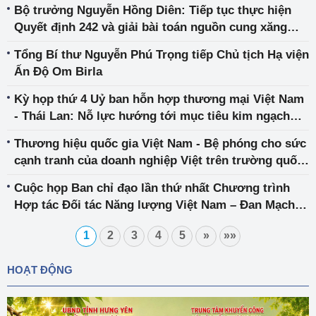
Bộ trưởng Nguyễn Hồng Diên: Tiếp tục thực hiện
Quyết định 242 và giải bài toán nguồn cung xăng
dầu
Tổng Bí thư Nguyễn Phú Trọng tiếp Chủ tịch Hạ viện
Ấn Độ Om Birla
Kỳ họp thứ 4 Uỷ ban hỗn hợp thương mại Việt Nam
- Thái Lan: Nỗ lực hướng tới mục tiêu kim ngạch
thương mại song phương 25 tỷ USD và làm sâu sắc
Thương hiệu quốc gia Việt Nam - Bệ phóng cho sức
hơn quan hệ đối tác kinh tế-thương mại trong giai
cạnh tranh của doanh nghiệp Việt trên trường quốc
đoạn hậu Covid
tế
Cuộc họp Ban chỉ đạo lần thứ nhất Chương trình
Hợp tác Đối tác Năng lượng Việt Nam – Đan Mạch
giai đoạn 2020 – 2025
1
2
3
4
5
»
»»
HOẠT ĐỘNG