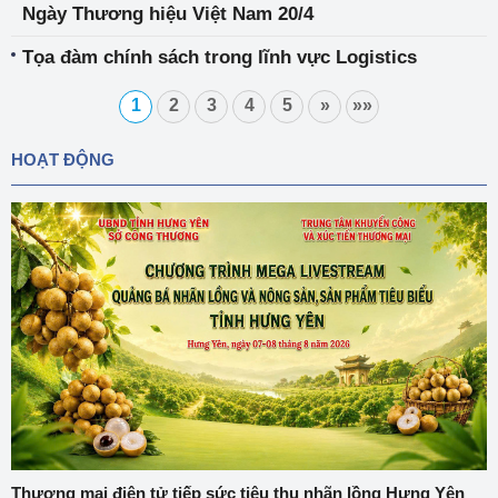
Ngày Thương hiệu Việt Nam 20/4
Tọa đàm chính sách trong lĩnh vực Logistics
1
2
3
4
5
»
»»
HOẠT ĐỘNG
Thương mại điện tử tiếp sức tiêu thụ nhãn lồng Hưng Yên