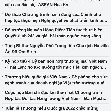
cấp cao đặc biệt ASEAN-Hoa Kỳ
Dự thảo Chương trình hành động của Chính phủ
tiếp tục thực hiện Nghị quyết về phát triển kinh tế
tư nhân
Bộ trưởng Nguyễn Hồng Diên: Tiếp tục thực hiện
Quyết định 242 và giải bài toán nguồn cung xăng
dầu
Tổng Bí thư Nguyễn Phú Trọng tiếp Chủ tịch Hạ viện
Ấn Độ Om Birla
Kỳ họp thứ 4 Uỷ ban hỗn hợp thương mại Việt Nam
- Thái Lan: Nỗ lực hướng tới mục tiêu kim ngạch
thương mại song phương 25 tỷ USD và làm sâu sắc
Thương hiệu quốc gia Việt Nam - Bệ phóng cho sức
hơn quan hệ đối tác kinh tế-thương mại trong giai
cạnh tranh của doanh nghiệp Việt trên trường quốc
đoạn hậu Covid
tế
Cuộc họp Ban chỉ đạo lần thứ nhất Chương trình
Hợp tác Đối tác Năng lượng Việt Nam – Đan Mạch
giai đoạn 2020 – 2025
Tuần lễ Thương hiệu Quốc gia 2022 chào mừng