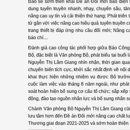
Báo sẽ sớm triển khai Đề án Đổi mới báo điện tử
dung tuyên truyền nhanh, nhạy, chuyên sâu, tăn
nâng cao uy tín và cải thiện thứ hạng; Phát triển
tử gắn với việc nâng cao hiệu quả tuyên truyền
trang thiết bị đáp ứng nhu cầu đổi mới; Nâng c
báo chí…
Đánh giá cao công tác phối hợp giữa Báo Công
Bộ, đặc biệt là Văn phòng Bộ, phát biểu tại buổ
Nguyễn Thị Lâm Giang nhìn nhận, thời gian qu
chuyển biến tích cực, khởi sắc nhất định về nội 
khai thực hiện những nhiệm vụ được Bộ trưởn
cuộc làm việc vào tháng 8 năm ngoái, như phát t
soát hoàn hiện bổ sung cơ cấu tổ chức; sắp xếp 
động, đào tạo nguồn nhân lực và bổ sung nhân 
Chánh Văn phòng Bộ Nguyễn Thị Lâm Giang cũ
lưu tâm hơn đến Đề án Đổi mới nâng cao chất 
Thương giai đoạn 2021-2025 và sớm hoàn thiện n