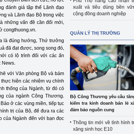
Phú Thọ nâng cao nhận t
xuất và tiêu dùng bền vữ
g đánh giá tập thể Lãnh đạo
cộng đồng doanh nghiệp
ởng và Lãnh đạo Bộ trong việc
và những vấn đề cần đổi mới,
tử congthuong.vn.
QUẢN LÝ THỊ TRƯỜNG
a là đúng hướng, Thứ trưởng
uả đã đạt được, song song đó,
ới có lộ trình đối với các ấn
c News.
 chẽ với Văn phòng Bộ và bám
ộ thực hiện các nhiệm vụ chính
hính thống của Ngành, từ đó có
ung của ngành Công Thương.
Bộ Công Thương yêu cầu tă
kiểm tra kinh doanh bán lẻ x
Báo ở các vùng miền, tiếp tục
đảm bảo nguồn cung
ính trị của Bộ, để đưa ra các
ệp của Ngành đến với bạn đọc
Thông tin mới về tình hình t
xăng sinh học E10