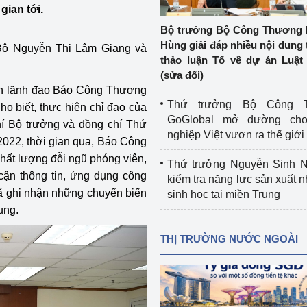
 luận
Họp báo
gian tới.
Bộ trưởng Bộ Công Thương 
Thông cáo báo chí
Hùng giải đáp nhiều nội dung 
Bộ Nguyễn Thị Lâm Giang và
thảo luận Tổ về dự án Luật 
Điểm báo
(sửa đổi)
 Ban lãnh đạo Báo Công Thương
Nông Lâm Thủy sản
Thứ trưởng Bộ Công T
o biết, thực hiện chỉ đạo của
GoGlobal mở đường ch
hí Bộ trưởng và đồng chí Thứ
n lực
nghiệp Việt vươn ra thế giới
/2022, thời gian qua, Báo Công
hất lượng đỗi ngũ phóng viên,
Thứ trưởng Nguyễn Sinh N
 cận thông tin, ứng dụng công
kiểm tra năng lực sản xuất n
Tổ chức kiểm định kỹ thuật an toàn lao 
ã ghi nhận những chuyển biến
sinh học tại miền Trung
động thuộc thẩm quyền quản lý của 
ung.
g Thương
Bộ Công Thương
THỊ TRƯỜNG NƯỚC NGOÀI
Công Thương
Tổ chức được cấp GCN đăng ký, hoạt 
động kiểm định thiết bị, dụng cụ điện 
làm việc ở môi trường không có nguy 
hiểm khí, bụi nổ
tiết kiệm và 
Hiệu quả năng lượng