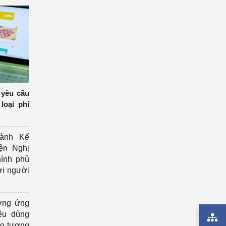
 yêu cầu
loại phí
ành Kế
ện Nghị
ính phủ
ợi người
ởng ứng
êu dùng
ạo tương