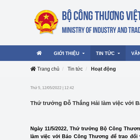
GIỚI THIỆU
TIN TỨC
VĂ
Trang chủ
Tin tức
Hoạt động
Lãnh đạo Bộ
Hoạt động
Văn 
Thứ 5, 12/05/2022
|
12:42
Chức năng nhiệm vụ
Giải thưởng Công n
Văn 
Thứ trưởng Đỗ Thắng Hải làm việc với
mại, Dịch vụ Việt N
Cơ cấu tổ chức
Văn 
Công Thương 57
Ngày 11/5/2022, Thứ trưởng Bộ Công Thươn
Hoạt động của Bộ t
làm việc với Báo Công Thương để trao đổi 