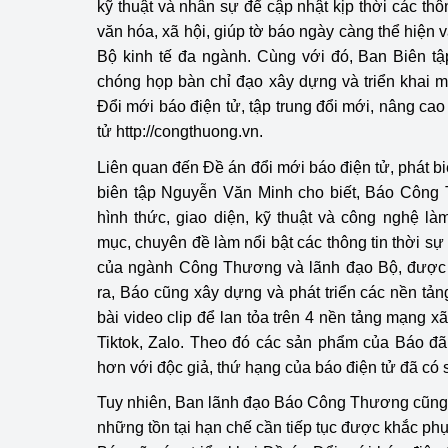
kỹ thuật và nhân sự để cập nhật kịp thời các thông
văn hóa, xã hội, giúp tờ báo ngày càng thể hiện va
Phát triển công nghi
Bộ kinh tế đa ngành. Cùng với đó, Ban Biên t
chóng họp bàn chỉ đạo xây dựng và triển khai 
Phát triển năng lượ
Đổi mới báo điện tử, tập trung đổi mới, nâng ca
tử
http://congthuong.vn
.
Liên quan đến Đề án đổi mới báo điện tử, phát bi
biên tập Nguyễn Văn Minh cho biết, Báo Côn
hình thức, giao diện, kỹ thuật và công nghệ l
mục, chuyên đề làm nổi bật các thông tin thời s
của ngành Công Thương và lãnh đạo Bộ, được 
ra, Báo cũng xây dựng và phát triển các nền tản
bài video clip để lan tỏa trên 4 nền tảng mạng 
Tiktok, Zalo. Theo đó các sản phẩm của Báo đã 
hơn với độc giả, thứ hạng của báo điện tử đã có s
Tuy nhiên, Ban lãnh đạo Báo Công Thương cũng 
những tồn tại hạn chế cần tiếp tục được khắc phục