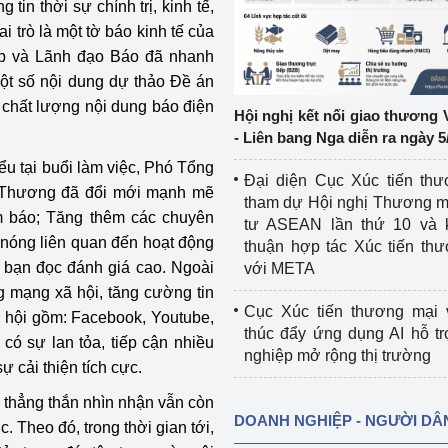
 tin thời sự chính trị, kinh tế,
i trò là một tờ báo kinh tế của
ệp
Công nghiệp nền tảng
ập và Lãnh đạo Báo đã nhanh
một số nội dung dự thảo Đề án
ng
Chính sách
o chất lượng nội dung báo điện
Hội nghị kết nối giao thương 
Sản xuất công nghiệp
- Liên bang Nga diễn ra ngày 5
ểu tại buổi làm việc, Phó Tổng
Đại diện Cục Xúc tiến th
g Thương đã đổi mới mạnh mẽ
tham dự Hội nghị Thương m
àm báo; Tăng thêm các chuyên
tư ASEAN lần thứ 10 và 
ự nóng liên quan đến hoạt động
thuận hợp tác Xúc tiến th
bạn đọc đánh giá cao. Ngoài
với META
g mạng xã hội, tăng cường tin
Cục Xúc tiến thương mại 
xã hội gồm: Facebook, Youtube,
thúc đẩy ứng dụng AI hỗ t
có sự lan tỏa, tiếp cận nhiều
nghiệp mở rộng thị trường
ự cải thiện tích cực.
thẳng thắn nhìn nhận vẫn còn
DOANH NGHIỆP - NGƯỜI DÂ
. Theo đó, trong thời gian tới,