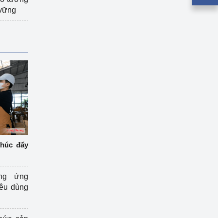
 vững
thúc đẩy
ng ứng
iêu dùng