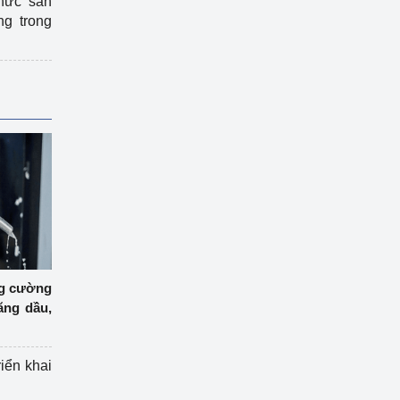
hức sản
ng trong
ng cường
ăng dầu,
riển khai