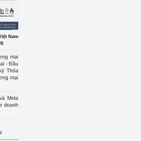
Việt Nam
/8
ương mại
ại - Đầu
ký Thỏa
ương mại
và Meta
rợ doanh
N