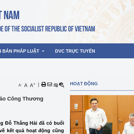
N BẢN PHÁP LUẬT
DVC TRỰC TUYẾN
bản pháp quy
Hoạt động của lãnh đạo Đảng, Nhà 
HOẠT ĐỘNG
+
|
-
A
A
A
nước
ghiệp, Thương 
bản điều hành
 Báo Công Thương
am 2026
Hoạt động của Lãnh đạo Bộ
bản hợp nhất
Hoạt động của các đơn vị
g Đỗ Thắng Hải đã có buổi
rưởng
về kết quả hoạt động cũng