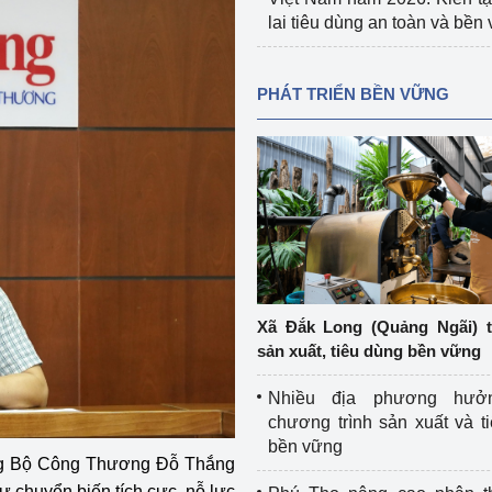
lai tiêu dùng an toàn và bền
PHÁT TRIỂN BỀN VỮNG
Xã Đắk Long (Quảng Ngãi) 
sản xuất, tiêu dùng bền vững
Nhiều địa phương hưở
chương trình sản xuất và t
bền vững
ởng Bộ Công Thương Đỗ Thắng
ự chuyển biến tích cực, nỗ lực