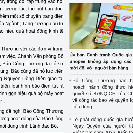
, trong đó, tập trung vào nội
g tương tác, thu hút bạn đọc,
 thêm một số chuyên trang điện
 của Ngành; Tăng cường đầu tư
ao hiệu quả hoạt động kinh tế
 Thương với các đơn vị trong
Ủy ban Cạnh tranh Quốc gia
i làm việc, Chánh Văn phòng Bộ
Shopee không áp dụng các 
a, Báo Công Thương đã có sự
mới đối với người bán hàng
dung. Báo cũng đã nỗ lực triển
g Nguyễn Hồng Diên giao tại
Bộ Công Thương ban h
riển loại hình báo điên tử, rà
hoạch hành động thực hi
tinh gọn hiệu quả bộ máy hoạt
quyết số 87/NQ-CP của Ch
về công tác bảo vệ quyền l
sự…
tiêu dùng.
ng đề nghị Báo Công Thương
lượng hoạt động của Báo Công
Lễ phát động quốc gia hư
ội dung trình Lãnh đạo Bộ.
Ngày Quyền của người ti
Việt Nam năm 2026: Kiến t