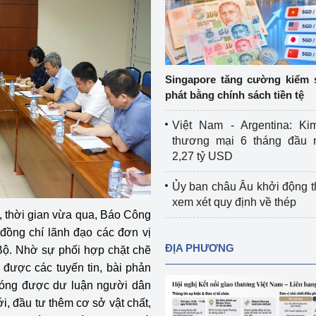
Cơ sở sản xuất, sửa chữa chai chứa 
LPG
 và đổi mới sáng 
Tổ chức huấn luyện, bồi dưỡng 
nghiệp vụ kiểm định kỹ thuật an toàn 
Singapore tăng cường kiểm 
lao động
phát bằng chính sách tiền tệ
Video bảo vệ môi trường
Việt Nam - Argentina: Ki
thương mại 6 tháng đầu 
tưởng của Đảng
Album ảnh bảo vệ môi trường
2,27 tỷ USD
ời dân
Văn bản về môi trường
Ủy ban châu Âu khởi động 
xem xét quy định về thép
Đọc báo giúp bạn
Khu vực miền Bắc
, thời gian vừa qua, Báo Công
ồng chí lãnh đạo các đơn vị
ài
Khu vực miền Trung
Hiệp định EVFTA
ĐỊA PHƯƠNG
Bộ. Nhờ sự phối hợp chặt chẽ
được các tuyến tin, bài phản
ớc
Khu vực miền Nam
Thị trường châu Á – châu Phi
 nóng được dư luận người dân
đưa nghị quyết 
Thị trường châu Âu – châu Mỹ
, đầu tư thêm cơ sở vật chất,
g vào cuộc sống