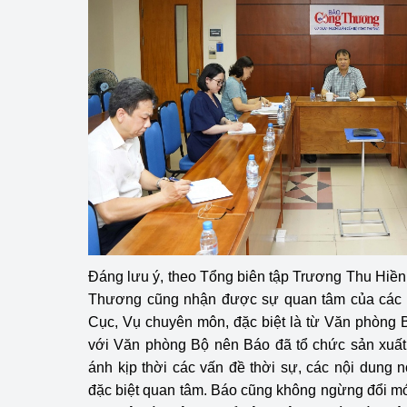
hiệu quả
Khoa học, công nghệ
tạo
Thông báo
Bảo vệ môi trường
Bảo vệ nền tảng tư 
Doanh nghiệp - Ngư
Xúc tiến thương mại
Đáng lưu ý, theo Tổng biên tập Trương Thu Hiền
Thương cũng nhận được sự quan tâm của các đ
Thị trường nước ngo
Cục, Vụ chuyên môn, đặc biệt là từ Văn phòng 
với Văn phòng Bộ nên Báo đã tổ chức sản xuất 
Thị trường trong nư
ánh kịp thời các vấn đề thời sự, các nội dung
Ngành Công Thương 
đặc biệt quan tâm. Báo cũng không ngừng đổi mới
Đại hội XIV của Đản