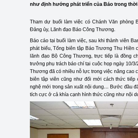
Công Thương - Công
như định hướng phát triển của Báo trong thời 
Chuyển đổi số
Tham dự buổi làm việc có Chánh Văn phòng 
Đảng ủy, Lãnh đạo Báo Công Thương.
Lịch sử phát triển
Báo cáo tại buổi làm việc, sau khi thành viên
Bản tin Thị trường 
phát biểu, Tổng biên tập Báo Trương Thu Hiền ch
lãnh đạo Bộ Công Thương, trực tiếp là đồng c
Phát triển nguồn nhâ
trưởng phụ trách báo chí tại cuộc họp ngày 10/3
Phát triển bền vững
Thương đã có nhiều nỗ lực trong việc nâng cao c
biên tập viên cũng như đổi mới cách thức tiếp
Tổ chức kiểm định
nghệ mới trong sản xuất nội dung… Bước đầu đ
tích cực ở cả khía cạnh hình thức cũng như nội d
Văn hóa ngành Côn
Tái cơ cấu ngành 
Quản lý thị trường
Sử dụng năng lượng 