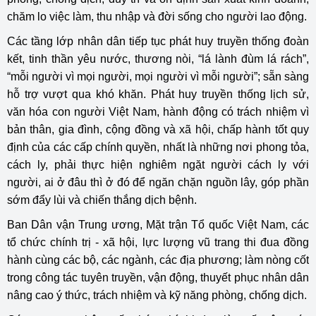
chăm lo việc làm, thu nhập và đời sống cho người lao động.
Các tầng lớp nhân dân tiếp tục phát huy truyền thống đoàn
kết, tinh thần yêu nước, thương nòi, “lá lành đùm lá rách”,
“mỗi người vì mọi người, mọi người vì mỗi người”; sẵn sàng
hỗ trợ vượt qua khó khăn. Phát huy truyền thống lịch sử,
văn hóa con người Việt Nam, hành động có trách nhiệm vì
bản thân, gia đình, cộng đồng và xã hội, chấp hành tốt quy
định của các cấp chính quyền, nhất là những nơi phong tỏa,
cách ly, phải thực hiện nghiêm ngặt người cách ly với
người, ai ở đâu thì ở đó để ngăn chặn nguồn lây, góp phần
sớm đẩy lùi và chiến thắng dịch bệnh.
Ban Dân vận Trung ương, Mặt trận Tổ quốc Việt Nam, các
tổ chức chính trị - xã hội, lực lượng vũ trang thi đua đồng
hành cùng các bộ, các ngành, các địa phương; làm nòng cốt
trong công tác tuyên truyền, vận động, thuyết phục nhân dân
nâng cao ý thức, trách nhiệm và kỹ năng phòng, chống dịch.