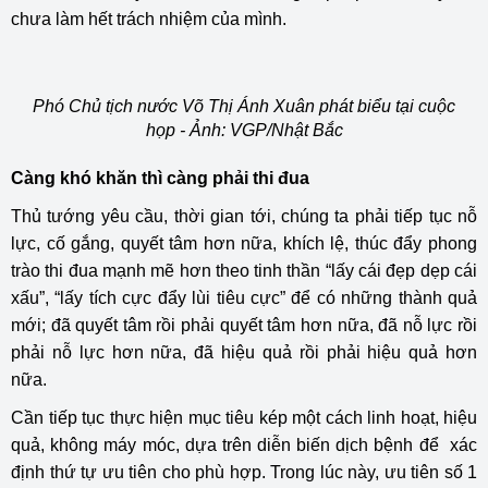
chưa làm hết trách nhiệm của mình.
Phó Chủ tịch nước Võ Thị Ánh Xuân phát biểu tại cuộc
họp - Ảnh: VGP/Nhật Bắc
Càng khó khăn thì càng phải thi đua
Thủ tướng yêu cầu, thời gian tới, chúng ta phải tiếp tục nỗ
lực, cố gắng, quyết tâm hơn nữa, khích lệ, thúc đẩy phong
trào thi đua mạnh mẽ hơn theo tinh thần “lấy cái đẹp dẹp cái
xấu”, “lấy tích cực đẩy lùi tiêu cực” để có những thành quả
mới; đã quyết tâm rồi phải quyết tâm hơn nữa, đã nỗ lực rồi
phải nỗ lực hơn nữa, đã hiệu quả rồi phải hiệu quả hơn
nữa.
Cần tiếp tục thực hiện mục tiêu kép một cách linh hoạt, hiệu
quả, không máy móc, dựa trên diễn biến dịch bệnh để xác
định thứ tự ưu tiên cho phù hợp. Trong lúc này, ưu tiên số 1