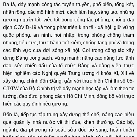
Ba là, đẩy mạnh công tác tuyên truyền, phổ biến, tổng kết,
nhân rộng, các mô hình mới, cách làm hay, sáng tạo, những
gương người tốt, việc tốt trong công tác phòng, chống đại
dịch COVID-19 và trong phát triển kinh tế - xã hội, giữ vững
quốc phòng, an ninh, hội nhập; trong phòng chống tham
nhũng, tiêu cực, thực hành tiết kiệm, chống lãng phí và trong
các lĩnh vực của đời sống xã hội. Coi trọng công tác xây
dựng Đảng trong sạch, vững mạnh; nâng cao năng lực lãnh
đạo, sức chiến đấu của tổ chức Đảng và đảng viên, thực
hiện nghiêm các Nghị quyết Trung ương 4 khóa XI, XII về
xây dựng, chỉnh đốn Đảng, gắn với thực hiện Chỉ thị số 05-
CT/TW của Bộ Chính trị về đẩy mạnh học tập và làm theo tư
tưởng, đạo đức, phong cách Hồ Chí Minh, đồng bộ với thực
hiện các quy định nêu gương.
Bốn là, tiếp tục tập trung xây dựng thể chế, nâng cao hiệu
quả quản lý nhà nước về thi đua, khen thưởng. Các bộ,
ngành, địa phương rà soát, sửa đổi, bổ sung, hoàn thiện