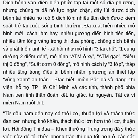
Dịch bệnh vẫn diễn biến phức tạp tại một số địa phương,
nhưng chúng ta đã nỗ lực ngăn chặn, đẩy lùi được dịch
bệnh tại nhiều nơi có ổ dịch lớn; nhiều tâm dịch được kiểm
soát, trở lại cuộc sống bình thường. Đã xuất hiện nhiều mô
hình mới, cách làm hay, nhiều gương điển hình tiên tiến,
nhiều tấm lòng vàng trong thi đua phòng, chống dịch bệnh
và phát triển kinh tế - xã hội như mô hình “3 tại chỗ”, “1 cung
đường 2 điểm đến”, mô hình “ATM ô-xy”, “ATM gạo”, “Siêu
thị 0 đồng”, “Suất cơm 0 đồng”, mô hình cách ly “3 lớp”, tháp
nhiều tầng trong điều trị bệnh nhân; phương án thiết lập
“vùng xanh” an toàn… Đặc biệt, miền Bắc đã và đang chi
viện, hỗ trợ TP Hồ Chí Minh và các tỉnh, thành phố phía
Nam trên tinh thần đoàn kết, tự giác, tự nguyện. Tất cả vì
miền Nam ruột thịt.
“Từ đầu năm đến nay có thời cơ, thuận lợi và thách thức
đan xen nhưng khó khăn, thách thức lớn hơn thời cơ, thuận
lợi. Hội đồng Thi đua – Khen thưởng Trung ương đã ý thức
việc này để tổ chức phong trào thi đua tốt hơn ở các các