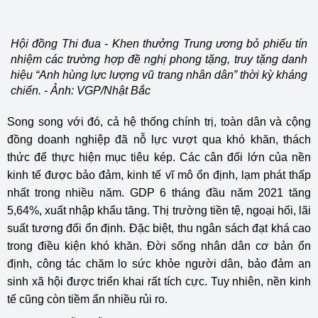
Hội đồng Thi đua - Khen thưởng Trung ương bỏ phiếu tín
nhiệm các trường hợp đề nghị phong tặng, truy tặng danh
hiệu “Anh hùng lực lượng vũ trang nhân dân” thời kỳ kháng
chiến. - Ảnh: VGP/Nhật Bắc
Song song với đó, cả hệ thống chính trị, toàn dân và cộng
đồng doanh nghiệp đã nỗ lực vượt qua khó khăn, thách
thức để thực hiện mục tiêu kép. Các cân đối lớn của nền
kinh tế được bảo đảm, kinh tế vĩ mô ổn định, lạm phát thấp
nhất trong nhiều năm. GDP 6 tháng đầu năm 2021 tăng
5,64%, xuất nhập khẩu tăng. Thị trường tiền tệ, ngoại hối, lãi
suất tương đối ổn định. Đặc biệt, thu ngân sách đạt khá cao
trong điều kiện khó khăn. Đời sống nhân dân cơ bản ổn
định, công tác chăm lo sức khỏe người dân, bảo đảm an
sinh xã hội được triển khai rất tích cực. Tuy nhiên, nền kinh
tế cũng còn tiềm ẩn nhiều rủi ro.