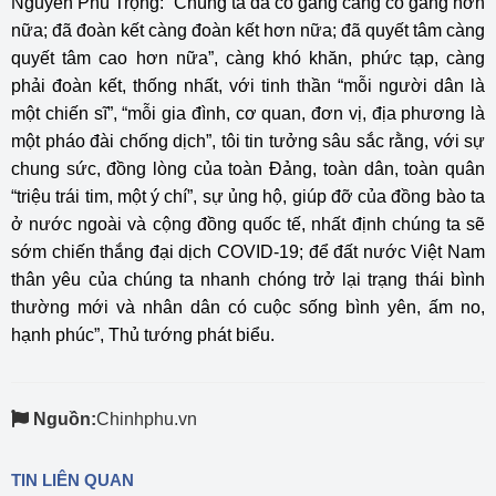
Nguyễn Phú Trọng: “Chúng ta đã cố gắng càng cố gắng hơn
nữa; đã đoàn kết càng đoàn kết hơn nữa; đã quyết tâm càng
quyết tâm cao hơn nữa”, càng khó khăn, phức tạp, càng
phải đoàn kết, thống nhất, với tinh thần “mỗi người dân là
một chiến sĩ”, “mỗi gia đình, cơ quan, đơn vị, địa phương là
một pháo đài chống dịch”, tôi tin tưởng sâu sắc rằng, với sự
chung sức, đồng lòng của toàn Đảng, toàn dân, toàn quân
“triệu trái tim, một ý chí”, sự ủng hộ, giúp đỡ của đồng bào ta
ở nước ngoài và cộng đồng quốc tế, nhất định chúng ta sẽ
sớm chiến thắng đại dịch COVID-19; để đất nước Việt Nam
thân yêu của chúng ta nhanh chóng trở lại trạng thái bình
thường mới và nhân dân có cuộc sống bình yên, ấm no,
hạnh phúc”, Thủ tướng phát biểu.
Nguồn:
Chinhphu.vn
TIN LIÊN QUAN