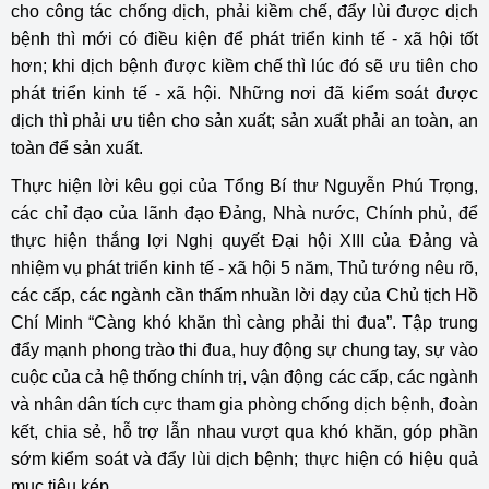
cho công tác chống dịch, phải kiềm chế, đẩy lùi được dịch
bệnh thì mới có điều kiện để phát triển kinh tế - xã hội tốt
hơn; khi dịch bệnh được kiềm chế thì lúc đó sẽ ưu tiên cho
phát triển kinh tế - xã hội. Những nơi đã kiểm soát được
dịch thì phải ưu tiên cho sản xuất; sản xuất phải an toàn, an
toàn để sản xuất.
Thực hiện lời kêu gọi của Tổng Bí thư Nguyễn Phú Trọng,
các chỉ đạo của lãnh đạo Đảng, Nhà nước, Chính phủ, để
thực hiện thắng lợi Nghị quyết Đại hội XIII của Đảng và
nhiệm vụ phát triển kinh tế - xã hội 5 năm, Thủ tướng nêu rõ,
các cấp, các ngành cần thấm nhuần lời dạy của Chủ tịch Hồ
Chí Minh “Càng khó khăn thì càng phải thi đua”. Tập trung
đẩy mạnh phong trào thi đua, huy động sự chung tay, sự vào
cuộc của cả hệ thống chính trị, vận động các cấp, các ngành
và nhân dân tích cực tham gia phòng chống dịch bệnh, đoàn
kết, chia sẻ, hỗ trợ lẫn nhau vượt qua khó khăn, góp phần
sớm kiểm soát và đẩy lùi dịch bệnh; thực hiện có hiệu quả
mục tiêu kép.