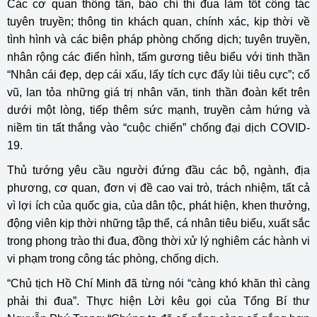
Các cơ quan thông tấn, báo chí thi đua làm tốt công tác
tuyên truyền; thông tin khách quan, chính xác, kịp thời về
tình hình và các biện pháp phòng chống dịch; tuyên truyền,
nhân rộng các điển hình, tấm gương tiêu biểu với tinh thần
“Nhân cái đẹp, dẹp cái xấu, lấy tích cực đẩy lùi tiêu cực”; cổ
vũ, lan tỏa những giá trị nhân văn, tinh thần đoàn kết trên
dưới một lòng, tiếp thêm sức mạnh, truyền cảm hứng và
niềm tin tất thắng vào “cuộc chiến” chống đại dịch COVID-
19.
Thủ tướng yêu cầu người đứng đầu các bộ, ngành, địa
phương, cơ quan, đơn vị đề cao vai trò, trách nhiệm, tất cả
vì lợi ích của quốc gia, của dân tộc, phát hiện, khen thưởng,
động viên kịp thời những tập thể, cá nhân tiêu biểu, xuất sắc
trong phong trào thi đua, đồng thời xử lý nghiêm các hành vi
vi phạm trong công tác phòng, chống dịch.
“Chủ tịch Hồ Chí Minh đã từng nói “càng khó khăn thì càng
phải thi đua”. Thực hiện Lời kêu gọi của Tổng Bí thư