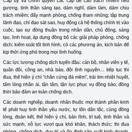
Cấp ủy và chính quyền các cấp đề cao trách nhiệm nêu
gương, tinh thần sáng tạo, dám nghĩ, dám làm, dám chịu
trách nhiệm; đẩy mạnh phòng, chống tham nhũng; tập trung
lãnh đạo, chỉ đạo sát sao, huy động cả hệ thống chính trị vào
cuộc, tạo sự đồng thuận trong nhân dân, chủ động, sáng
tạo, linh hoạt, áp dụng đồng bộ các giải pháp phòng, chống
dịch; kiểm soát tốt tình hình, có các phương án, kịch bản để
kịp thời ứng phó trong mọi tình huống.
Các lực lượng chống dịch tuyến đầu: cán bộ, nhân viên y tế,
quân đội, công an, nhà báo, đội tình nguyện… tiếp tục thi
đua, thể hiện ý chí “chân cứng đá mềm”, trái tim nhiệt huyết,
tấm lòng nhân ái, tận tâm, tận lực phục vụ đồng bào; đồng
thời bảo đảm an toàn chống dịch.
Các doanh nghiệp, doanh nhân thuộc mọi thành phần kinh
tế phát huy tinh thần yêu nước, tự tôn dân tộc, cùng đồng
lòng, đoàn kết, thể hiện ý chí, bản lĩnh, trí tuệ, tinh thần và
sức mạnh, nỗ lực vượt qua khó khăn, thách thức; thi đua
phòng, chống dịch, duy trì và ổn định sản xuất kinh doanh,