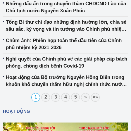
Những dấu ấn trong chuyến thăm CHDCND Lào của
Chủ tịch nước Nguyễn Xuân Phúc
Tổng Bí thư chỉ đạo những định hướng lớn, chia sẻ
sâu sắc, kỳ vọng và tin tưởng vào Chính phủ nhiệm
kỳ 2021-2026
Chùm ảnh: Phiên họp toàn thể đầu tiên của Chính
phủ nhiệm kỳ 2021-2026
Nghị quyết của Chính phủ về các giải pháp cấp bách
phòng, chống dịch bệnh Covid-19
Hoạt động của Bộ trưởng Nguyễn Hồng Diên trong
khuôn khổ chuyến thăm hữu nghị chính thức nước
Cộng hòa Dân chủ Nhân dân Lào của Chủ tịch nước
1
2
3
4
5
»
»»
Nguyễn Xuân Phúc
HOẠT ĐỘNG