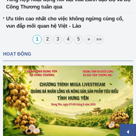
Nguyễn Xuân Phúc
Công Thương tuần qua
Ưu tiên cao nhất cho việc không ngừng củng cố,
vun đắp mối quan hệ Việt - Lào
1
2
3
4
5
»
»»
HOẠT ĐỘNG