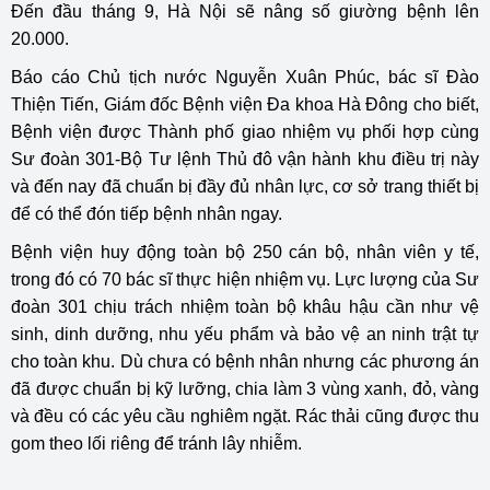
Đến đầu tháng 9, Hà Nội sẽ nâng số giường bệnh lên
20.000.
Báo cáo Chủ tịch nước Nguyễn Xuân Phúc, bác sĩ Đào
Thiện Tiến, Giám đốc Bệnh viện Đa khoa Hà Đông cho biết,
Bệnh viện được Thành phố giao nhiệm vụ phối hợp cùng
Sư đoàn 301-Bộ Tư lệnh Thủ đô vận hành khu điều trị này
và đến nay đã chuẩn bị đầy đủ nhân lực, cơ sở trang thiết bị
để có thể đón tiếp bệnh nhân ngay.
Bệnh viện huy động toàn bộ 250 cán bộ, nhân viên y tế,
trong đó có 70 bác sĩ thực hiện nhiệm vụ. Lực lượng của Sư
đoàn 301 chịu trách nhiệm toàn bộ khâu hậu cần như vệ
sinh, dinh dưỡng, nhu yếu phẩm và bảo vệ an ninh trật tự
cho toàn khu. Dù chưa có bệnh nhân nhưng các phương án
đã được chuẩn bị kỹ lưỡng, chia làm 3 vùng xanh, đỏ, vàng
và đều có các yêu cầu nghiêm ngặt. Rác thải cũng được thu
gom theo lối riêng để tránh lây nhiễm.