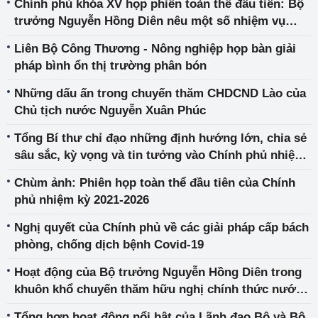
Chính phủ khóa XV họp phiên toàn thể đầu tiên: Bộ
trưởng Nguyễn Hồng Diên nêu một số nhiệm vụ
trọng tâm phát triển ngành Công Thương
Liên Bộ Công Thương - Nông nghiệp họp bàn giải
pháp bình ổn thị trường phân bón
Những dấu ấn trong chuyến thăm CHDCND Lào của
Chủ tịch nước Nguyễn Xuân Phúc
Tổng Bí thư chỉ đạo những định hướng lớn, chia sẻ
sâu sắc, kỳ vọng và tin tưởng vào Chính phủ nhiệm
kỳ 2021-2026
Chùm ảnh: Phiên họp toàn thể đầu tiên của Chính
phủ nhiệm kỳ 2021-2026
Nghị quyết của Chính phủ về các giải pháp cấp bách
phòng, chống dịch bệnh Covid-19
Hoạt động của Bộ trưởng Nguyễn Hồng Diên trong
khuôn khổ chuyến thăm hữu nghị chính thức nước
Cộng hòa Dân chủ Nhân dân Lào của Chủ tịch nước
Tổng hợp hoạt động nổi bật của Lãnh đạo Bộ và Bộ