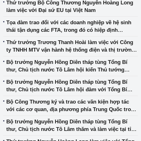
Thứ trưởng Bộ Công Thương Nguyễn Hoàng Long
làm việc với Đại sứ EU tại Việt Nam
Tọa đàm trao đổi với các doanh nghiệp về hệ sinh
thái tận dụng các FTA, trong đó có hiệp định
UKVFTA trong lĩnh vực quế
Thứ trưởng Trương Thanh Hoài làm việc với Công
ty TNHH MTV vận hành hệ thống điện và thị trường
điện Quốc gia (NSMO)
Bộ trưởng Nguyễn Hồng Diên tháp tùng Tổng Bí
thư, Chủ tịch nước Tô Lâm hội kiến Thủ tướng
Quốc vụ viện Trung Quốc Lý Cường
Bộ trưởng Nguyễn Hồng Diên tháp tùng Tổng Bí
thư, Chủ tịch nước Tô Lâm hội đàm với Tổng Bí
thư, Chủ tịch Trung Quốc Tập Cận Bình
Bộ Công Thương ký và trao các văn kiện hợp tác
với các cơ quan, địa phương phía Trung Quốc trong
chuyến thăm cấp Nhà nước của Tổng Bí thư, Chủ
Bộ trưởng Nguyễn Hồng Diên tháp tùng Tổng Bí
tịch nước Tô Lâm
thư, Chủ tịch nước Tô Lâm thăm và làm việc tại tỉnh
Quảng Đông, Trung Quốc