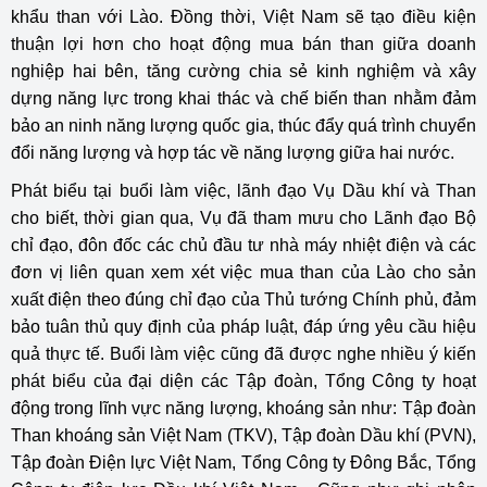
khẩu than với Lào. Đồng thời, Việt Nam sẽ tạo điều kiện
thuận lợi hơn cho hoạt động mua bán than giữa doanh
nghiệp hai bên, tăng cường chia sẻ kinh nghiệm và xây
dựng năng lực trong khai thác và chế biến than nhằm đảm
bảo an ninh năng lượng quốc gia, thúc đẩy quá trình chuyển
đổi năng lượng và hợp tác về năng lượng giữa hai nước.
Phát biểu tại buổi làm việc, lãnh đạo Vụ Dầu khí và Than
cho biết, thời gian qua, Vụ đã tham mưu cho Lãnh đạo Bộ
chỉ đạo, đôn đốc các chủ đầu tư nhà máy nhiệt điện và các
đơn vị liên quan xem xét việc mua than của Lào cho sản
xuất điện theo đúng chỉ đạo của Thủ tướng Chính phủ, đảm
bảo tuân thủ quy định của pháp luật, đáp ứng yêu cầu hiệu
quả thực tế. Buổi làm việc cũng đã được nghe nhiều ý kiến
phát biểu của đại diện các Tập đoàn, Tổng Công ty hoạt
động trong lĩnh vực năng lượng, khoáng sản như: Tập đoàn
Than khoáng sản Việt Nam (TKV), Tập đoàn Dầu khí (PVN),
Tập đoàn Điện lực Việt Nam, Tổng Công ty Đông Bắc, Tổng