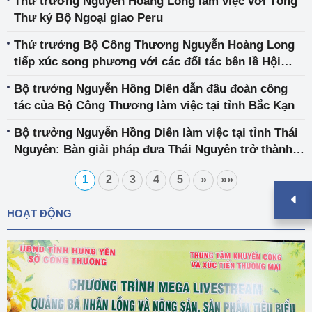
Thứ trưởng Nguyễn Hoàng Long làm việc với Tổng
Thư ký Bộ Ngoại giao Peru
Thứ trưởng Bộ Công Thương Nguyễn Hoàng Long
tiếp xúc song phương với các đối tác bên lề Hội
nghị Bộ trưởng năng lượng APEC lần thứ 14
Bộ trưởng Nguyễn Hồng Diên dẫn đầu đoàn công
tác của Bộ Công Thương làm việc tại tỉnh Bắc Kạn
Bộ trưởng Nguyễn Hồng Diên làm việc tại tỉnh Thái
Nguyên: Bàn giải pháp đưa Thái Nguyên trở thành
một trong những trung tâm kinh tế công nghiệp
1
2
3
4
5
»
»»
hiện đại
HOẠT ĐỘNG