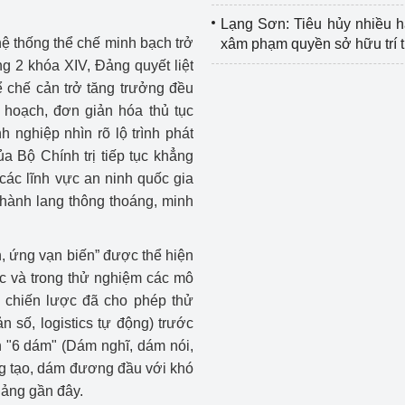
Lạng Sơn: Tiêu hủy nhiều 
hệ thống thể chế minh bạch trở
xâm phạm quyền sở hữu trí 
ng 2 khóa XIV, Đảng quyết liệt
 chế cản trở tăng trưởng đều
 hoạch, đơn giản hóa thủ tục
 nghiệp nhìn rõ lộ trình phát
ủa Bộ Chính trị tiếp tục khẳng
 các lĩnh vực an ninh quốc gia
o hành lang thông thoáng, minh
, ứng vạn biến” được thể hiện
ợc và trong thử nghiệm các mô
t chiến lược đã cho phép thử
 số, logistics tự động) trước
ần "6 dám" (Dám nghĩ, dám nói,
ng tạo, dám đương đầu với khó
Đảng gần đây.