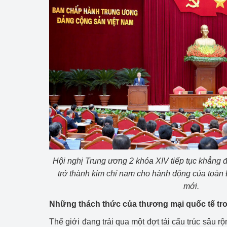
hiệu quả
Khoa học, công nghệ
tạo
Thông báo
Bảo vệ môi trường
Bảo vệ nền tảng tư 
Doanh nghiệp - Ngư
Xúc tiến thương mại
Hội nghị Trung ương 2 khóa XIV tiếp tục khẳng đ
Thị trường nước ngo
trở thành kim chỉ nam cho hành động của toàn 
mới.
Thị trường trong nư
Những thách thức của thương mại quốc tế tr
Ngành Công Thương 
Thế giới đang trải qua một đợt tái cấu trúc sâu rộ
Đại hội XIV của Đản