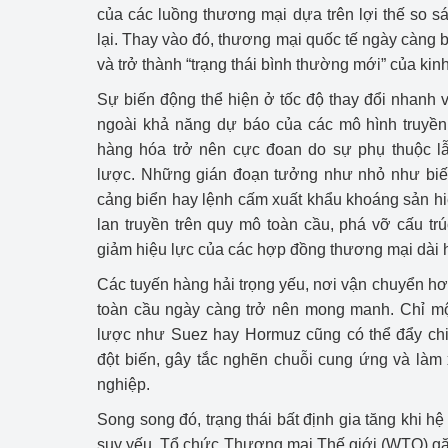
của các luồng thương mại dựa trên lợi thế so sá
lại. Thay vào đó, thương mại quốc tế ngày càng b
Phát triển công nghi
và trở thành “trạng thái bình thường mới” của kinh
Phát triển năng lượ
Sự biến động thể hiện ở tốc độ thay đổi nhanh 
ngoài khả năng dự báo của các mô hình truyền
hàng hóa trở nên cực đoan do sự phụ thuộc lẫ
lược. Những gián đoạn tưởng như nhỏ như biến 
cảng biển hay lệnh cấm xuất khẩu khoáng sản hi
lan truyền trên quy mô toàn cầu, phá vỡ cấu trú
giảm hiệu lực của các hợp đồng thương mại dài 
Các tuyến hàng hải trọng yếu, nơi vận chuyển 
toàn cầu ngày càng trở nên mong manh. Chỉ một
lược như Suez hay Hormuz cũng có thể đẩy chi 
đột biến, gây tắc nghẽn chuỗi cung ứng và làm
nghiệp.
Song song đó, trạng thái bất định gia tăng khi 
suy yếu. Tổ chức Thương mại Thế giới (WTO) gặp 