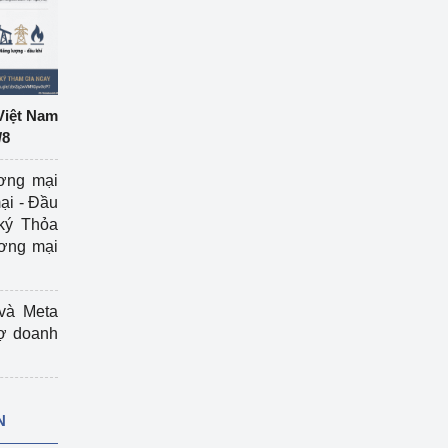
Việt Nam
/8
ương mại
ại - Đầu
ký Thỏa
ương mại
và Meta
rợ doanh
N