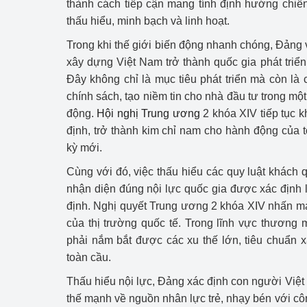
thành cách tiếp cận mang tính định hướng chiến
thấu hiểu, minh bạch và linh hoạt.
Trong khi thế giới biến động nhanh chóng, Đảng 
xây dựng Việt Nam trở thành quốc gia phát triể
Đây không chỉ là mục tiêu phát triển mà còn là 
chính sách, tạo niềm tin cho nhà đầu tư trong mộ
động.
Hội nghị Trung ương
2 khóa XIV tiếp tục k
định, trở thành kim chỉ nam cho hành động của t
kỳ mới.
Cùng với đó, việc thấu hiểu các quy luật khách 
nhận diện đúng nội lực quốc gia được xác định l
định. Nghị quyết Trung ương 2 khóa XIV nhấn mạn
của thị trường quốc tế. Trong lĩnh vực thương m
phải nắm bắt được các xu thế lớn, tiêu chuẩn 
toàn cầu.
Thấu hiểu nội lực, Đảng xác định con người Việt 
thế mạnh về nguồn nhân lực trẻ, nhạy bén với c