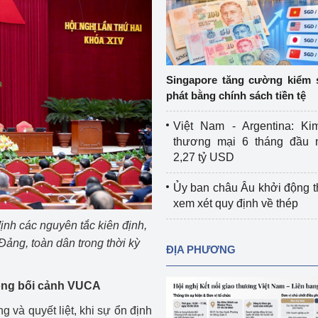
Cơ sở sản xuất, sửa chữa chai chứa 
LPG
 và đổi mới sáng 
Tổ chức huấn luyện, bồi dưỡng 
nghiệp vụ kiểm định kỹ thuật an toàn 
Singapore tăng cường kiểm 
lao động
phát bằng chính sách tiền tệ
Video bảo vệ môi trường
Việt Nam - Argentina: Ki
thương mại 6 tháng đầu 
tưởng của Đảng
Album ảnh bảo vệ môi trường
2,27 tỷ USD
ời dân
Văn bản về môi trường
Ủy ban châu Âu khởi động 
xem xét quy định về thép
Đọc báo giúp bạn
Khu vực miền Bắc
ịnh các nguyên tắc kiên định,
ài
Khu vực miền Trung
Hiệp định EVFTA
Đảng, toàn dân trong thời kỳ
ĐỊA PHƯƠNG
ớc
Khu vực miền Nam
Thị trường châu Á – châu Phi
ong bối cảnh VUCA
đưa nghị quyết 
Thị trường châu Âu – châu Mỹ
ng và quyết liệt, khi sự ổn định
g vào cuộc sống