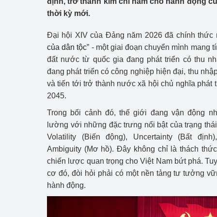
định, trở thành kim chỉ nam cho hành động củ
Công Thương - Công
thời kỳ mới.
Chuyển đổi số
Đại hội XIV của Đảng năm 2026 đã chính thức 
của dân tộc
” - một giai đoạn chuyển mình mang tí
Lịch sử phát triển
đất nước từ quốc gia đang phát triển có thu n
Bản tin Thị trường 
đang phát triển có công nghiệp hiện đại, thu nh
và tiến tới trở thành nước xã hội chủ nghĩa phát 
Phát triển nguồn nhâ
2045.
Phát triển bền vững
Trong bối cảnh đó, thế giới đang vận động n
lường với những đặc trưng nổi bật của trạng thái
Tổ chức kiểm định
Volatility (Biến động), Uncertainty (Bất địn
Ambiguity (Mơ hồ). Đây không chỉ là thách th
Văn hóa ngành Côn
chiến lược quan trọng cho Việt Nam bứt phá. Tuy
Tái cơ cấu ngành 
cơ đó, đòi hỏi phải có một nền tảng tư tưởng v
hành động.
Quản lý thị trường
Sử dụng năng lượng 