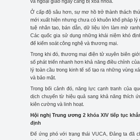
và ngoại giao ngày càng bị xóa nhòa.
Ở cấp độ sâu hơn, sự mơ hồ trở thành thách thứ
mới xuất hiện nhưng chưa có khuôn khổ pháp lý r
tuệ nhân tạo, bán dẫn, dữ liệu lớn làm mờ ranh 
Các quốc gia sử dụng những khái niệm khó định
để kiểm soát công nghệ và thương mại.
Trong khi đó, thương mại điện tử xuyên biên giới
số phát triển nhanh hơn khả năng điều chỉnh của
lý toàn cầu trong kinh tế số tạo ra những vùng xá
và bảo mật.
Trong bối cảnh đó, năng lực cạnh tranh của q
dịch chuyển từ hiệu quả sang khả năng thích ứng
kiên cường và linh hoạt.
Hội nghị Trung ương
2 khóa XIV tiếp tục khẳ
định
Để ứng phó với trạng thái VUCA, Đảng ta đã c