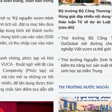
a toàn Đảng, toàn dân trong
 luận
Họp báo
Bộ trưởng Bộ Công Thương 
Thông cáo báo chí
Hùng giải đáp nhiều nội dung 
mở ra “
Kỷ nguyên vươn mình
thảo luận Tổ về dự án Luật 
nh lịch sử, đặt ra mục tiêu đưa
Điểm báo
(sửa đổi)
hập trung bình trở thành nước
Nông Lâm Thủy sản
ập trung bình cao vào năm 2030
Thứ trưởng Bộ Công T
triển, có thu nhập cao vào năm
GoGlobal mở đường ch
n lực
nghiệp Việt vươn ra thế giới
hanh chóng, phức tạp và khó
Thứ trưởng Nguyễn Sinh N
 VUCA - thuật ngữ viết tắt của
kiểm tra năng lực sản xuất n
Tổ chức kiểm định kỹ thuật an toàn lao 
h), Complexity (Phức tạp) và
sinh học tại miền Trung
động thuộc thẩm quyền quản lý của 
ức mà còn mở ra những cơ hội
g Thương
Bộ Công Thương
 nhiên, để tận dụng được thời
THỊ TRƯỜNG NƯỚC NGOÀI
Công Thương
ững chắc làm điểm tựa dẫn dắt
Tổ chức được cấp GCN đăng ký, hoạt 
động kiểm định thiết bị, dụng cụ điện 
làm việc ở môi trường không có nguy 
hiểm khí, bụi nổ
tiết kiệm và 
Hiệu quả năng lượng