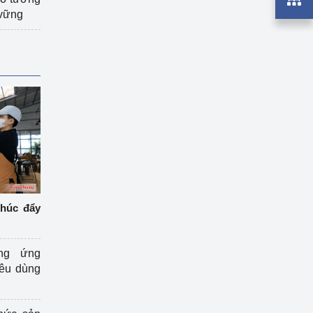
 vững
thúc đẩy
ng ứng
iêu dùng