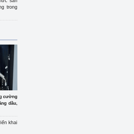
hức sản
ng trong
ng cường
ăng dầu,
riển khai