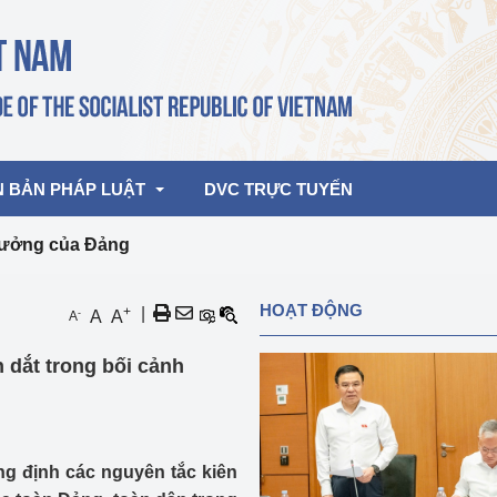
N BẢN PHÁP LUẬT
DVC TRỰC TUYẾN
 tưởng của Đảng
bản pháp quy
Hoạt động của lãnh đạo Đảng, Nhà 
HOẠT ĐỘNG
+
|
-
A
A
A
nước
ghiệp, Thương 
bản điều hành
 dắt trong bối cảnh
am 2026
Hoạt động của Lãnh đạo Bộ
bản hợp nhất
Hoạt động của các đơn vị
rưởng
ng định các nguyên tắc kiên