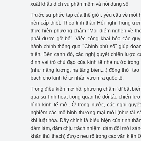
xuất khẩu dịch vụ phần mềm và nội dung số.
Trước sự phức tạp của thế giới, yêu cầu về một 
nên cấp thiết. Theo tinh thần Hội nghị Trung ươ
thực hiện phương châm "Mọi điểm nghẽn về thể
phải được gỡ bỏ". Việc công khai hóa các quy
hành chính thông qua "Chính phủ số" giúp doanh
triển. Bên cạnh đó, các nghị quyết chiến lược c
định vai trò chủ đạo của kinh tế nhà nước trong
(như năng lượng, hạ tầng biển,...) đồng thời tạ
bạch cho kinh tế tư nhân vươn ra quốc tế.
Trong điều kiện mơ hồ, phương châm “dĩ bất biến
qua sự linh hoạt trong quan hệ đối tác chiến lư
hình kinh tế mới. Ở trong nước, các nghị quyế
nghiệm các mô hình thương mại mới (như tài sản
khi luật hóa. Đây chính là biểu hiện của tinh th
dám làm, dám chịu trách nhiệm, dám đổi mới sá
khăn thử thách) được nêu rõ trong các văn kiện 