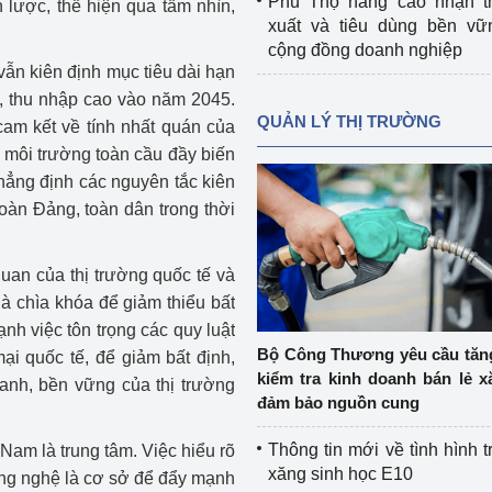
Phú Thọ nâng cao nhận t
 lược, thể hiện qua tầm nhìn,
xuất và tiêu dùng bền vữ
cộng đồng doanh nghiệp
vẫn kiên định mục tiêu dài hạn
n, thu nhập cao vào năm 2045.
QUẢN LÝ THỊ TRƯỜNG
cam kết về tính nhất quán của
t môi trường toàn cầu đầy biến
hẳng định các nguyên tắc kiên
oàn Đảng, toàn dân trong thời
quan của thị trường quốc tế và
à chìa khóa để giảm thiểu bất
h việc tôn trọng các quy luật
Bộ Công Thương yêu cầu tă
ại quốc tế, để giảm bất định,
kiểm tra kinh doanh bán lẻ x
xanh, bền vững của thị trường
đảm bảo nguồn cung
Thông tin mới về tình hình t
Nam là trung tâm. Việc hiểu rõ
xăng sinh học E10
ông nghệ là cơ sở để đẩy mạnh