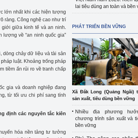
lai tiêu dùng an toàn và bền
c lớn nhất khi các hiện tượng
õ ràng. Công nghệ cao như trí
PHÁT TRIỂN BỀN VỮNG
giới giữa kinh tế và an ninh.
 lượng về “an ninh quốc gia”
, dòng chảy dữ liệu và tài sản
 pháp luật. Khoảng trống pháp
m tiềm ẩn rủi ro về tranh chấp
uốc gia và doanh nghiệp đang
Xã Đắk Long (Quảng Ngãi) 
, từ tối ưu chi phí sang tính
sản xuất, tiêu dùng bền vững
Nhiều địa phương hưở
ng định các nguyên tắc kiên
chương trình sản xuất và t
bền vững
huyển hóa nền tảng tư tưởng