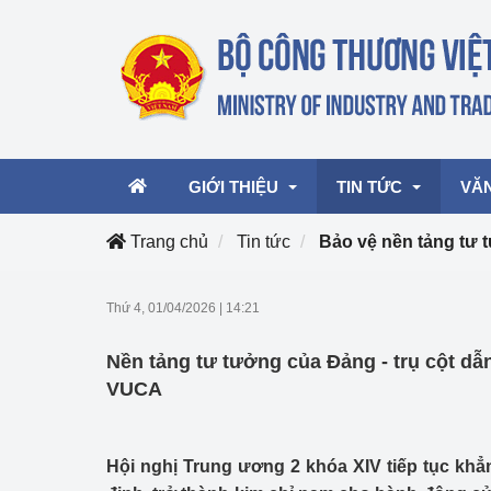
GIỚI THIỆU
TIN TỨC
VĂ
Trang chủ
Tin tức
Bảo vệ nền tảng tư
Lãnh đạo Bộ
Hoạt động
Văn 
Thứ 4, 01/04/2026
|
14:21
Chức năng nhiệm vụ
Giải thưởng Công n
Văn 
Nền tảng tư tưởng của Đảng - trụ cột dẫn
mại, Dịch vụ Việt N
Cơ cấu tổ chức
Văn 
VUCA
Công Thương 57
Hoạt động của Bộ t
Hội nghị Trung ương 2 khóa XIV tiếp tục khẳ