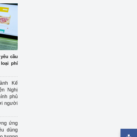
 yêu cầu
loại phí
ành Kế
ện Nghị
ính phủ
ợi người
ởng ứng
êu dùng
ạo tương