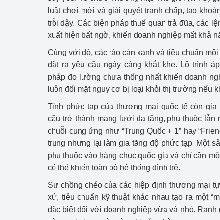
luật chơi mới và giải quyết tranh chấp, tạo kho
trỗi dậy. Các biện pháp thuế quan trả đũa, các lệ
xuất hiện bất ngờ, khiến doanh nghiệp mất khả n
Cùng với đó, các rào cản xanh và tiêu chuẩn 
đặt ra yêu cầu ngày càng khắt khe. Lộ trình á
pháp đo lường chưa thống nhất khiến doanh ngh
luôn đối mặt nguy cơ bị loại khỏi thị trường nếu k
Tính phức tạp của thương mại quốc tế còn gia 
cầu trở thành mạng lưới đa tầng, phụ thuộc lẫn
chuỗi cung ứng như “Trung Quốc + 1” hay “Friend
trung nhưng lại làm gia tăng độ phức tạp. Một 
phụ thuộc vào hàng chục quốc gia và chỉ cần mộ
có thể khiến toàn bộ hệ thống đình trệ.
Sự chồng chéo của các hiệp định thương mại tự 
xứ, tiêu chuẩn kỹ thuật khác nhau tạo ra một “m
đặc biệt đối với doanh nghiệp vừa và nhỏ. Ranh g