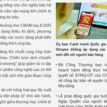
ảng trống cho chủ nghĩa bảo hộ
nh cấm vận mang tính chính trị
ăng dự báo.
môi trường như CBAM hay EUDR
p dụng thiếu ổn định, phương
iệp các nước đang phát triển
hông thích ứng kịp.
Ủy ban Cạnh tranh Quốc gia
Shopee không áp dụng các 
tăng khi chuỗi cung ứng toàn
mới đối với người bán hàng
 nhau. Chiến lược dịch chuyển
-shoring” giúp giảm rủi ro tập
Bộ Công Thương ban h
sản phẩm công nghệ cao có thể
hoạch hành động thực hi
quyết số 87/NQ-CP của Ch
t mắt xích nhỏ gián đoạn cũng
về công tác bảo vệ quyền l
tiêu dùng.
do với hàng loạt quy tắc xuất
a trận pháp lý” khó vận hành,
Lễ phát động quốc gia hư
Ngày Quyền của người ti
iới giữa thương mại, chính trị
Việt Nam năm 2026: Kiến t