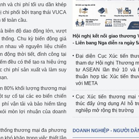
nh và chi phí tối ưu dần khép
ị chi phối bởi trạng thái VUCA
ệp
Công nghiệp nền tảng
 tế toàn cầu.
ng
Chính sách
và biên độ dao động lớn, vượt
Hội nghị kết nối giao thương 
 thống. Chu kỳ biến động giá
Sản xuất công nghiệp
- Liên bang Nga diễn ra ngày 5
n nhau về nguyên liệu chiến
động thời tiết, đình công tại
Đại diện Cục Xúc tiến th
ếm đều có thể tạo ra hiệu ứng
tham dự Hội nghị Thương m
c chi phí sản xuất và làm suy
tư ASEAN lần thứ 10 và 
thuận hợp tác Xúc tiến th
hạn.
với META
hơn 80% khối lượng thương mại
 sự cố tại các eo biển chiến
Cục Xúc tiến thương mại 
thúc đẩy ứng dụng AI hỗ t
phí vận tải và bảo hiểm tăng
nghiệp mở rộng thị trường
 xói mòn lợi nhuận của doanh
hệ thống thương mại đa phương
DOANH NGHIỆP - NGƯỜI DÂ
khó khăn trong việc thiết lập