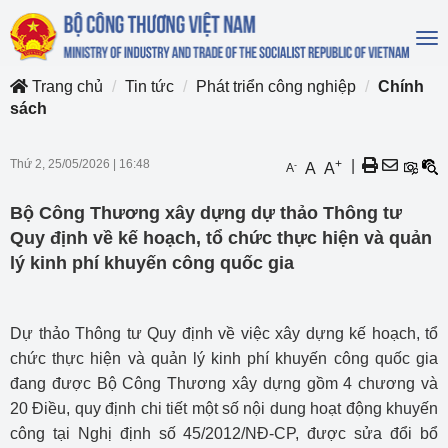
To
na
Trang chủ
Tin tức
Phát triển công nghiệp
Chính
sách
Thứ 2, 25/05/2026
|
16:48
+
|
-
A
A
A
Bộ Công Thương xây dựng dự thảo Thông tư
Quy định về kế hoạch, tổ chức thực hiện và quản
lý kinh phí khuyến công quốc gia
Dự thảo Thông tư Quy định về việc xây dựng kế hoạch, tổ
chức thực hiện và quản lý kinh phí khuyến công quốc gia
đang được Bộ Công Thương xây dựng gồm 4 chương và
20 Điều, quy định chi tiết một số nội dung hoạt động khuyến
công tại Nghị định số 45/2012/NĐ-CP, được sửa đổi bổ