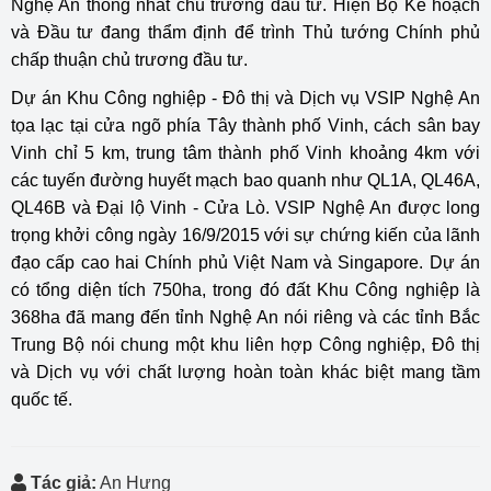
Nghệ An thống nhất chủ trương đầu tư. Hiện Bộ Kế hoạch
và Đầu tư đang thẩm định để trình Thủ tướng Chính phủ
chấp thuận chủ trương đầu tư.
Dự án Khu Công nghiệp - Đô thị và Dịch vụ VSIP Nghệ An
tọa lạc tại cửa ngõ phía Tây thành phố Vinh, cách sân bay
Vinh chỉ 5 km, trung tâm thành phố Vinh khoảng 4km với
các tuyến đường huyết mạch bao quanh như QL1A, QL46A,
QL46B và Đại lộ Vinh - Cửa Lò. VSIP Nghệ An được long
trọng khởi công ngày 16/9/2015 với sự chứng kiến của lãnh
đạo cấp cao hai Chính phủ Việt Nam và Singapore. Dự án
có tổng diện tích 750ha, trong đó đất Khu Công nghiệp là
368ha đã mang đến tỉnh Nghệ An nói riêng và các tỉnh Bắc
Trung Bộ nói chung một khu liên hợp Công nghiệp, Đô thị
và Dịch vụ với chất lượng hoàn toàn khác biệt mang tầm
quốc tế.
Tác giả:
An Hưng