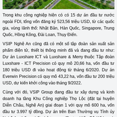
Trong khu công nghiệp hiện có có 15 dự án đầu tư nước
ngoài FDI, tổng vốn đăng ký 523,56 triệu USD, từ các quốc
gia, vùng lãnh thổ: Nhật Bản, Hàn Quốc, Singapore, Trung
Quốc, Hồng Kông, Đài Loan, Thụy Điển.
VSIP Nghệ An cũng đã có một số tập đoàn sản xuất sản
phẩm điện tử, thiết bị thông minh đã và đang đầu tư như:
Dự án Luxshare ICT và Luxshare & Merry thuộc Tập đoàn
Luxshare - ICT Precision có quy mô 20,66 ha, vốn đầu tư
180 triệu USD đi vào hoạt động từ tháng 6/2020. Dự án
Everwin Precision có quy mô 43,22 ha, vốn đầu tư 200 triệu
USD, dự kiến khởi công vào tháng 9/2022.
Cùng với đó, VSIP Group đang đầu tư xây dựng và kinh
doanh hạ tầng Khu Công nghiệp Thọ Lộc (đặt tại huyện
Diễn Châu, Nghệ An) giai đoạn 1 với quy mô 600 ha, vốn
đầu tư 3.997 tỷ đồng. Dự án trên Ban Thường vụ Tỉnh ủy