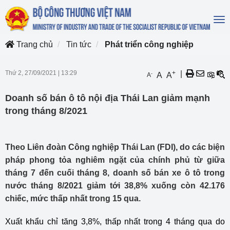
To
na
Trang chủ
Tin tức
Phát triển công nghiệp
Thứ 2, 27/09/2021
|
13:29
+
|
-
A
A
A
Doanh số bán ô tô nội địa Thái Lan giảm mạnh
trong tháng 8/2021
Theo Liên đoàn Công nghiệp Thái Lan (FDI), do các biện
pháp phong tỏa nghiêm ngặt của chính phủ từ giữa
tháng 7 đến cuối tháng 8, doanh số bán xe ô tô trong
nước tháng 8/2021 giảm tới 38,8% xuống còn 42.176
chiếc, mức thấp nhất trong 15 qua.
Xuất khẩu chỉ tăng 3,8%, thấp nhất trong 4 tháng qua do