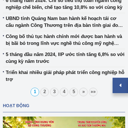
6 tháng năm 2024: Chỉ số tiêu thụ toàn ngành công
nghiệp chế biến, chế tạo tăng 10,8% so với cùng kỳ
UBND tỉnh Quảng Nam ban hành kế hoạch tái cơ
cấu ngành Công Thương trên địa bàn tỉnh giai đoạn
đến năm 2030
Công bố thủ tục hành chính mới được ban hành và
bị bãi bỏ trong lĩnh vực nghề thủ công mỹ nghệ
thuộc phạm vi chức năng quản lý của Bộ Công
5 tháng đầu năm 2024, IIP ước tính tăng 6,8% so với
Thương
cùng kỳ năm trước
Triển khai nhiều giải pháp phát triển công nghiệp hỗ
trợ
1
2
3
4
5
»
»»
HOẠT ĐỘNG