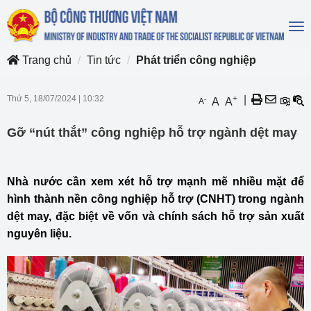
To
na
Trang chủ
Tin tức
Phát triển công nghiệp
Thứ 5, 18/07/2024
|
10:32
+
|
-
A
A
A
Gỡ “nút thắt” công nghiệp hỗ trợ ngành dệt may
Nhà nước cần xem xét hỗ trợ mạnh mẽ nhiều mặt để
hình thành nền công nghiệp hỗ trợ (CNHT) trong ngành
dệt may, đặc biệt về vốn và chính sách hỗ trợ sản xuất
nguyên liệu.