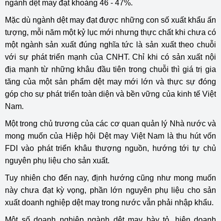
ngành dệt may đạt khoảng 46 - 47%.
Mặc dù ngành dệt may đạt được những con số xuất khẩu ấn
tượng, mỗi năm một kỷ lục mới nhưng thực chất khi chưa có
một ngành sản xuất đúng nghĩa tức là sản xuất theo chuỗi
với sự phát triển mạnh của CNHT. Chỉ khi có sản xuất nội
địa mạnh từ những khâu đầu tiên trong chuỗi thì giá trị gia
tăng của một sản phẩm dệt may mới lớn và thực sự đóng
góp cho sự phát triển toàn diện và bền vững của kinh tế Việt
Nam.
Một trong chủ trương của các cơ quan quản lý Nhà nước và
mong muốn của Hiệp hội Dệt may Việt Nam là thu hút vốn
FDI vào phát triển khâu thượng nguồn, hướng tới tự chủ
nguyên phụ liệu cho sản xuất.
Tuy nhiên cho đến nay, định hướng cũng như mong muốn
này chưa đạt kỳ vọng, phần lớn nguyên phụ liệu cho sản
xuất doanh nghiệp dệt may trong nước vẫn phải nhập khẩu.
Một số doanh nghiệp ngành dệt may bày tỏ, hiện doanh