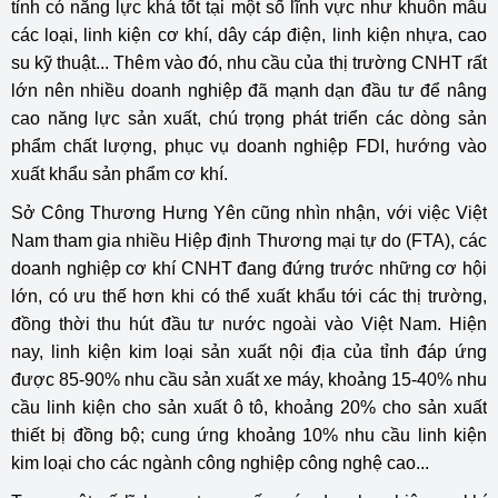
tỉnh có năng lực khá tốt tại một số lĩnh vực như khuôn mẫu
các loại, linh kiện cơ khí, dây cáp điện, linh kiện nhựa, cao
su kỹ thuật... Thêm vào đó, nhu cầu của thị trường CNHT rất
lớn nên nhiều doanh nghiệp đã mạnh dạn đầu tư để nâng
cao năng lực sản xuất, chú trọng phát triển các dòng sản
phẩm chất lượng, phục vụ doanh nghiệp FDI, hướng vào
xuất khẩu sản phẩm cơ khí.
Sở Công Thương Hưng Yên cũng nhìn nhận, với việc Việt
Nam tham gia nhiều Hiệp định Thương mại tự do (FTA), các
doanh nghiệp cơ khí CNHT đang đứng trước những cơ hội
lớn, có ưu thế hơn khi có thể xuất khẩu tới các thị trường,
đồng thời thu hút đầu tư nước ngoài vào Việt Nam. Hiện
nay, linh kiện kim loại sản xuất nội địa của tỉnh đáp ứng
được 85-90% nhu cầu sản xuất xe máy, khoảng 15-40% nhu
cầu linh kiện cho sản xuất ô tô, khoảng 20% cho sản xuất
thiết bị đồng bộ; cung ứng khoảng 10% nhu cầu linh kiện
kim loại cho các ngành công nghiệp công nghệ cao...