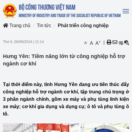
To
na
Trang chủ
Tin tức
Phát triển công nghiệp
Thứ 6, 06/09/2024
|
11:14
+
|
-
A
A
A
Hưng Yên: Tiềm năng lớn từ công nghiệp hỗ trợ
ngành cơ khí
Tại thời điểm này, tỉnh Hưng Yên đang ưu tiên thúc đẩy
công nghiệp hỗ trợ ngành cơ khí, tập trung chú trọng ở
3 phân ngành chính, gồm xe máy và phụ tùng linh kiện
xe máy; cơ khí gia dụng và dụng cụ; ô tô và phụ tùng ô
tô.