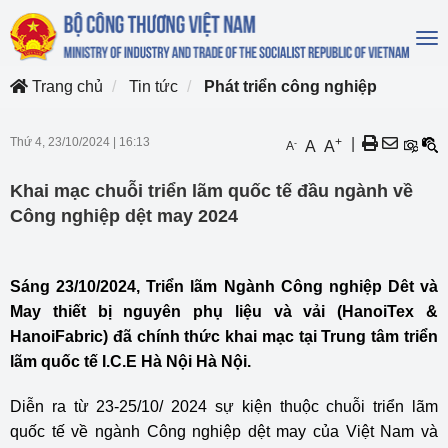
To
na
Trang chủ
Tin tức
Phát triển công nghiệp
Thứ 4, 23/10/2024
|
16:13
+
|
-
A
A
A
Khai mạc chuỗi triển lãm quốc tế đầu ngành về
Công nghiệp dệt may 2024
Sáng 23/10/2024, Triển lãm Ngành Công nghiệp Dêt và
May thiết bị nguyên phụ liệu và vải (HanoiTex &
HanoiFabric) đã chính thức khai mạc tại Trung tâm triển
lãm quốc tế I.C.E Hà Nội Hà Nội.
Diễn ra từ 23-25/10/ 2024 sự kiện thuộc chuỗi triển lãm
quốc tế về ngành Công nghiệp dệt may của Việt Nam và