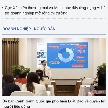
Cục Xúc tiến thương mại và Meta thúc đẩy ứng dụng AI hỗ
trợ doanh nghiệp mở rộng thị trường
DOANH NGHIỆP - NGƯỜI DÂN
Ủy ban Cạnh tranh Quốc gia phổ biến Luật Bảo vệ quyền lợi
người tiêu dùng