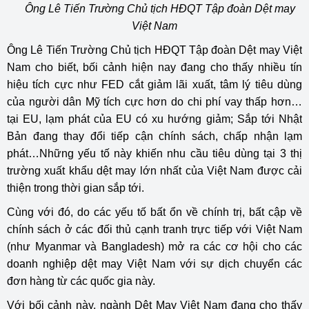
Ông Lê Tiến Trường Chủ tịch HĐQT Tập đoàn Dệt may
Việt Nam
Ông Lê Tiến Trường Chủ tịch HĐQT Tập đoàn Dệt may Việt
Nam cho biết, bối cảnh hiện nay đang cho thấy nhiều tín
hiệu tích cực như FED cắt giảm lãi xuất, tâm lý tiêu dùng
của người dân Mỹ tích cực hơn do chi phí vay thấp hơn…
tại EU, lạm phát của EU có xu hướng giảm; Sắp tới Nhật
Bản đang thay đổi tiếp cận chính sách, chấp nhận lạm
phát…Những yếu tố này khiến nhu cầu tiêu dùng tại 3 thị
trường xuất khẩu dệt may lớn nhất của Việt Nam được cải
thiện trong thời gian sắp tới.
Cùng với đó, do các yếu tố bất ổn về chính trị, bất cập về
chính sách ở các đối thủ cạnh tranh trực tiếp với Việt Nam
(như Myanmar và Bangladesh) mở ra các cơ hội cho các
doanh nghiệp dệt may Việt Nam với sự dịch chuyển các
đơn hàng từ các quốc gia này.
Với bối cảnh này, ngành Dệt May Việt Nam đang cho thấy