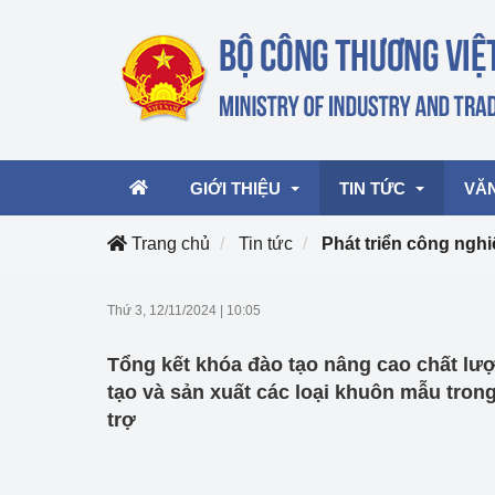
GIỚI THIỆU
TIN TỨC
VĂ
Trang chủ
Tin tức
Phát triển công ngh
Lãnh đạo Bộ
Hoạt động
Văn 
Thứ 3, 12/11/2024
|
10:05
Chức năng nhiệm vụ
Giải thưởng Công n
Văn 
Tổng kết khóa đào tạo nâng cao chất lượ
mại, Dịch vụ Việt N
Cơ cấu tổ chức
Văn 
tạo và sản xuất các loại khuôn mẫu tro
Công Thương 57
trợ
Hoạt động của Bộ t