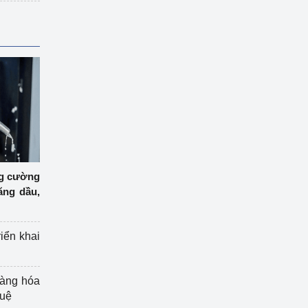
ng cường
ăng dầu,
riển khai
hàng hóa
tuệ