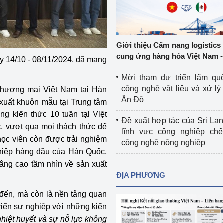
Cơ sở sản xuất, sửa chữa chai chứa 
LPG
 và đổi mới sáng 
Tổ chức huấn luyện, bồi dưỡng 
Giới thiệu Cẩm nang logistics
nghiệp vụ kiểm định kỹ thuật an toàn 
cung ứng hàng hóa Việt Nam -
ày 14/10 - 08/11/2024, đã mang
lao động
Mời tham dự triển lãm qu
Video bảo vệ môi trường
công nghệ vật liệu và xử lý 
n thương mại Việt Nam tại Hàn
Ấn Độ
 xuất khuôn mẫu tại Trung tâm
tưởng của Đảng
Album ảnh bảo vệ môi trường
g kiến thức 10 tuần tại Việt
Đề xuất hợp tác của Sri Lan
ời dân
Văn bản về môi trường
c, vượt qua mọi thách thức để
lĩnh vực công nghiệp chế
 học viên còn được trải nghiệm
công nghệ nông nghiệp
Đọc báo giúp bạn
Khu vực miền Bắc
hiệp hàng đầu của Hàn Quốc,
nâng cao tầm nhìn về sản xuất
ài
Khu vực miền Trung
Hiệp định EVFTA
ĐỊA PHƯƠNG
ớc
Khu vực miền Nam
Thị trường châu Á – châu Phi
 đến, mà còn là nền tảng quan
triển sự nghiệp với những kiến
đưa nghị quyết 
Thị trường châu Âu – châu Mỹ
 nhiệt huyết và sự nỗ lực không
g vào cuộc sống