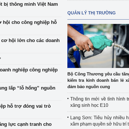
ết bị thông minh Việt Nam
QUẢN LÝ THỊ TRƯỜNG
ơ hội cho công nghiệp hỗ
 cơ hội lớn cho các doanh
ử
doanh nghiệp công nghiệp
Bộ Công Thương yêu cầu tă
kiểm tra kinh doanh bán lẻ x
đảm bảo nguồn cung
ung lấp “lỗ hổng” nguồn
Thông tin mới về tình hình t
xăng sinh học E10
ệp hỗ trợ đóng vai trò
Lạng Sơn: Tiêu hủy nhiều 
năng lực cạnh tranh cho
xâm phạm quyền sở hữu trí 