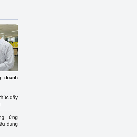
g doanh
thúc đẩy
g
ng ứng
iêu dùng