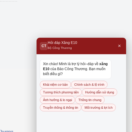
Hỏi đáp Xăng E10
×
CT
Bộ Công Thương
Xin chào! Mình là trợ lý hỏi–đáp về
xăng
E10
của Báo Công Thương. Bạn muốn
biết điều gì?
Khái niệm cơ bản
Chính sách & lộ trình
Tương thích phương tiện
Hướng dẫn sử dụng
Ảnh hưởng & lo ngại
Thông tin chung
Truyền thông & thông tin
Môi trường & lợi ích
 Thương