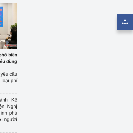
phổ biến
iêu dùng
 yêu cầu
loại phí
ành Kế
ện Nghị
ính phủ
ợi người