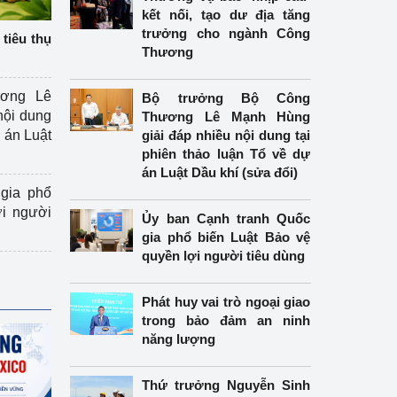
kết nối, tạo dư địa tăng
trưởng cho ngành Công
tiêu thụ
Thương
ương Lê
Bộ trưởng Bộ Công
nội dung
Thương Lê Mạnh Hùng
án Luật
giải đáp nhiều nội dung tại
phiên thảo luận Tổ về dự
án Luật Dầu khí (sửa đổi)
gia phổ
ợi người
Ủy ban Cạnh tranh Quốc
gia phổ biến Luật Bảo vệ
quyền lợi người tiêu dùng
Phát huy vai trò ngoại giao
trong bảo đảm an ninh
năng lượng
Thứ trưởng Nguyễn Sinh