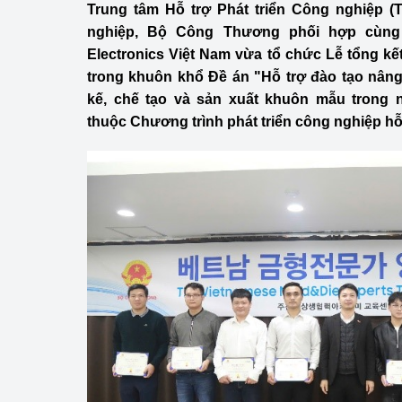
Trung tâm Hỗ trợ Phát triển Công nghiệp (
Công Thương - Công
nghiệp, Bộ Công Thương phối hợp cùn
Chuyển đổi số
Electronics Việt Nam vừa tổ chức Lễ tổng kế
trong khuôn khổ Đề án "Hỗ trợ đào tạo nâng
Lịch sử phát triển
kế, chế tạo và sản xuất khuôn mẫu trong 
thuộc Chương trình phát triển công nghiệp hỗ
Bản tin Thị trường 
Phát triển nguồn nhâ
Phát triển bền vững
Tổ chức kiểm định
Văn hóa ngành Côn
Tái cơ cấu ngành 
Quản lý thị trường
Sử dụng năng lượng 