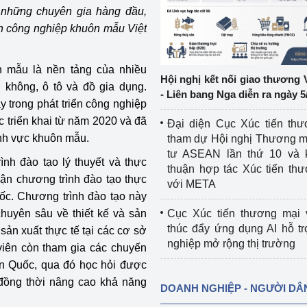
 những chuyên gia hàng đầu,
h công nghiệp khuôn mẫu Việt
ệp
Công nghiệp nền tảng
ng
Chính sách
 mẫu là nền tảng của nhiều
Hội nghị kết nối giao thương 
 không, ô tô và đồ gia dụng.
Sản xuất công nghiệp
- Liên bang Nga diễn ra ngày 5
 trong phát triển công nghiệp
c triển khai từ năm 2020 và đã
Đại diện Cục Xúc tiến th
ĩnh vực khuôn mẫu.
tham dự Hội nghị Thương m
tư ASEAN lần thứ 10 và 
nh đào tạo lý thuyết và thực
thuận hợp tác Xúc tiến th
cận chương trình đào tạo thực
với META
c. Chương trình đào tạo này
chuyên sâu về thiết kế và sản
Cục Xúc tiến thương mại 
thúc đẩy ứng dụng AI hỗ t
sản xuất thực tế tại các cơ sở
nghiệp mở rộng thị trường
viên còn tham gia các chuyến
n Quốc, qua đó học hỏi được
 đồng thời nâng cao khả năng
DOANH NGHIỆP - NGƯỜI DÂ