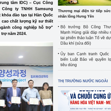
Trung tâm IDC) – Cục Công
 luận
Họp báo
g Công ty TNHH Samsung
Thương mại điện tử tiếp sức 
Thông cáo báo chí
t khóa đào tạo tại Hàn Quốc
nhãn lồng Hưng Yên
 cao chất lượng kỹ sư thiết
Điểm báo
Bộ trưởng Bộ Công Th
ngành công nghiệp hỗ trợ"
Mạnh Hùng giải đáp nhiều 
 trợ năm 2024.
Nông Lâm Thủy sản
tại phiên thảo luận Tổ về dự 
Dầu khí (sửa đổi)
n lực
Ủy ban Cạnh tranh Quốc 
biến Luật Bảo vệ quyền l
tiêu dùng
Tổ chức kiểm định kỹ thuật an toàn lao 
động thuộc thẩm quyền quản lý của 
g Thương
Bộ Công Thương
THỊ TRƯỜNG NƯỚC NGOÀI
Công Thương
Tổ chức được cấp GCN đăng ký, hoạt 
động kiểm định thiết bị, dụng cụ điện 
làm việc ở môi trường không có nguy 
hiểm khí, bụi nổ
tiết kiệm và 
Hiệu quả năng lượng