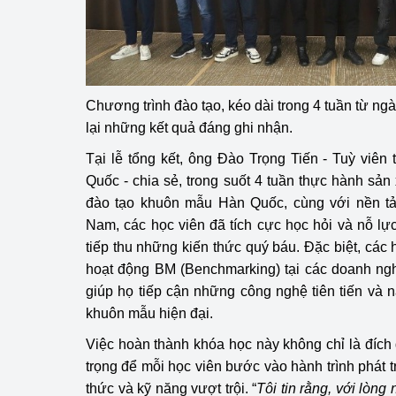
hiệu quả
Khoa học, công nghệ
tạo
Chương trình đào tạo, kéo dài trong 4 tuần từ ng
Thông báo
lại những kết quả đáng ghi nhận.
Bảo vệ môi trường
Tại lễ tổng kết, ông Đào Trọng Tiến - Tuỳ viê
Quốc - chia sẻ, trong suốt 4 tuần thực hành sản
Bảo vệ nền tảng tư 
đào tạo khuôn mẫu Hàn Quốc, cùng với nền tản
Doanh nghiệp - Ngư
Nam, các học viên đã tích cực học hỏi và nỗ lự
tiếp thu những kiến thức quý báu. Đặc biệt, các
Xúc tiến thương mại
hoạt động BM (Benchmarking) tại các doanh ng
giúp họ tiếp cận những công nghệ tiên tiến và 
Thị trường nước ngo
khuôn mẫu hiện đại.
Thị trường trong nư
Việc hoàn thành khóa học này không chỉ là đích
trọng để mỗi học viên bước vào hành trình phát 
Ngành Công Thương 
thức và kỹ năng vượt trội. “
Tôi tin rằng, với lòng
Đại hội XIV của Đản