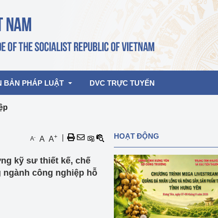
N BẢN PHÁP LUẬT
DVC TRỰC TUYẾN
iệp
bản pháp quy
Hoạt động của lãnh đạo Đảng, Nhà 
HOẠT ĐỘNG
+
|
-
A
A
A
nước
ghiệp, Thương 
bản điều hành
ng kỹ sư thiết kế, chế
am 2026
Hoạt động của Lãnh đạo Bộ
bản hợp nhất
ng ngành công nghiệp hỗ
Hoạt động của các đơn vị
rưởng