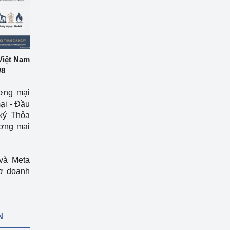
Việt Nam
/8
ương mại
ại - Đầu
ký Thỏa
ương mại
và Meta
rợ doanh
N