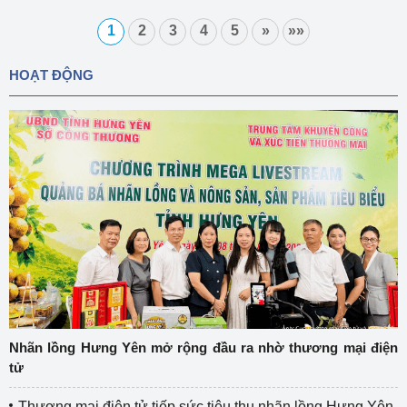
1
2
3
4
5
»
»»
HOẠT ĐỘNG
Nhãn lồng Hưng Yên mở rộng đầu ra nhờ thương mại điện
tử
Thương mại điện tử tiếp sức tiêu thụ nhãn lồng Hưng Yên