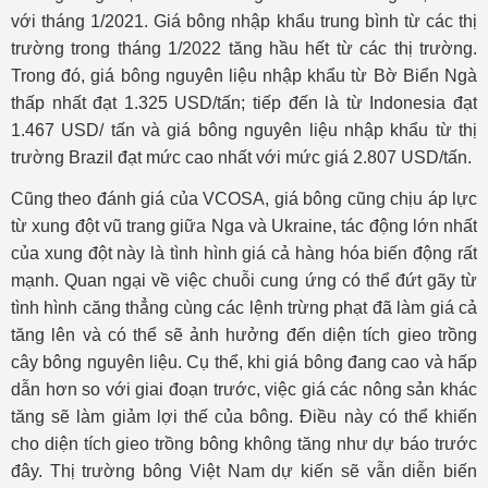
với tháng 1/2021. Giá bông nhập khẩu trung bình từ các thị
trường trong tháng 1/2022 tăng hầu hết từ các thị trường.
Trong đó, giá bông nguyên liệu nhập khẩu từ Bờ Biển Ngà
thấp nhất đạt 1.325 USD/tấn; tiếp đến là từ Indonesia đạt
1.467 USD/ tấn và giá bông nguyên liệu nhập khẩu từ thị
trường Brazil đạt mức cao nhất với mức giá 2.807 USD/tấn.
Cũng theo
đánh giá của VCOSA, giá bông cũng chịu áp lực
từ xung đột vũ trang giữa Nga và Ukraine,
tác động lớn nhất
của xung đột này là tình hình giá cả hàng hóa biến động rất
mạnh. Quan ngại về việc chuỗi cung ứng có thể đứt gãy từ
tình hình căng thẳng cùng các lệnh trừng phạt đã làm giá cả
tăng lên và có thể sẽ ảnh hưởng đến diện tích gieo trồng
cây bông nguyên liệu. Cụ thể, khi giá bông đang cao và hấp
dẫn hơn so với giai đoạn trước, việc giá các nông sản khác
tăng sẽ làm giảm lợi thế của bông. Điều này có thể khiến
cho diện tích gieo trồng bông không tăng như dự báo trước
đây. Thị trường bông Việt Nam dự kiến sẽ vẫn diễn biến