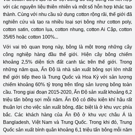
với các nguyên liệu thiên nhiên và một số hỗn hợp khác tạo
thành. Cùng với nhu cầu sử dụng cotton rộng rãi, thế giới đã
nghiên cứu và tạo ra nhiều loại sợi bông như cotton poly,
cotton satin, cotton lụa, cotton nhung, cotton Ai Cập, cotton
35/65 hoặc cotton 100%...
Với vai trò quan trọng này, b
ông là một trong những cây
c
ông nghiệp hàng đầu thế giới. Hiện cây
b
ông chiếm
khoảng 2,5% diện tích đất canh tác trên thế giới.
Trong
những năm qua, Ấn Độ là nhà sản xuất bông sợi lớn nhất
thế giới tiếp theo là Trung Quốc và Hoa Kỳ với sản lượng
chiếm khoảng 60% tỷ trọng trên tổng sản lượng bông toàn
cầu. Trong giai đoạn 2015-2020, Ấn Độ sản xuất khoảng 6,2
triệu tấn bông sợi mỗi năm. Ấn Độ có điều kiện khí hậu rất
thuận lợi cho việc sản xuất bông, đặc biệt là ở khu vực phía
bắc. Các khách hàng của Ấn Độ ở khu vực châu Á là
Bangladesh, Việt Nam và Trung Quốc. Trong khi đó, Trung
Quốc sản xuất bình quân khoảng 6,1 triệu tấn bông mỗi năm