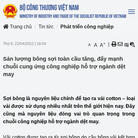
To
na
Trang chủ
Tin tức
Phát triển công nghiệp
Thứ 6, 22/04/2022
|
16:04
+
|
-
A
A
A
Sản lượng bông sợi toàn cầu tăng, đẩy mạnh
chuỗi cung ứng công nghiệp hỗ trợ ngành dệt
may
Sợi bông là nguyên liệu chính để tạo ra vải cotton – loại
vải được sử dụng nhiều nhất trên thế giới hiện nay. Đây
cũng mà nguyên liệu đóng vai trò quan trọng trong
chuỗi công nghiệp hỗ trợ ngành dệt may.
Vải cotton được tạo ra từ sợi bông do cây bông vải kết hợp