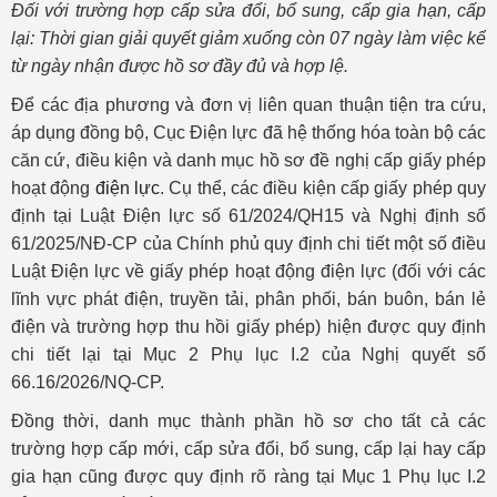
Đối với trường hợp cấp sửa đổi, bổ sung, cấp gia hạn, cấp
lại: Thời gian giải quyết giảm xuống còn 07 ngày làm việc kể
từ ngày nhận được hồ sơ đầy đủ và hợp lệ.
Để các địa phương và đơn vị liên quan thuận tiện tra cứu,
áp dụng đồng bộ, Cục Điện lực đã hệ thống hóa toàn bộ các
căn cứ, điều kiện và danh mục hồ sơ đề nghị cấp giấy phép
hoạt động
điện lực
. Cụ thể, các điều kiện cấp giấy phép quy
định tại Luật Điện lực số 61/2024/QH15 và Nghị định số
61/2025/NĐ-CP của Chính phủ quy định chi tiết một số điều
Luật Điện lực về giấy phép hoạt động điện lực (đối với các
lĩnh vực phát điện, truyền tải, phân phối, bán buôn, bán lẻ
điện và trường hợp thu hồi giấy phép) hiện được quy định
chi tiết lại tại Mục 2 Phụ lục I.2 của Nghị quyết số
66.16/2026/NQ-CP.
Đồng thời, danh mục thành phần hồ sơ cho tất cả các
trường hợp cấp mới, cấp sửa đổi, bổ sung, cấp lại hay cấp
gia hạn cũng được quy định rõ ràng tại Mục 1 Phụ lục I.2