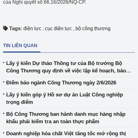
của Nghị quyết số 66.16/2026/NQ-CP.
Tags:
điện lực
,
cục điện lực
,
bộ công thương
TIN LIÊN QUAN
Lấy ý kiến Dự thảo Thông tư của Bộ trưởng Bộ
Công Thương quy định về việc lập kế hoạch, báo
cáo thực hiện kế hoạch sử dụng năng lượng tiết
Điểm báo ngành Công Thương ngày 2/6/2026
kiệm và hiệu quả; xây dựng mô hình quản lý năng
lượng và thực hiện kiểm toán năng lượng.
Lấy ý kiến góp ý Hồ sơ dự án Luật Công nghiệp
trọng điểm
Bộ Công Thương ban hành danh mục hàng nhập
khẩu phải kiểm tra an toàn thực phẩm
Doanh nghiệp hóa chất Việt tăng tốc mở rộng thị