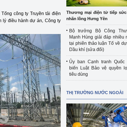
 luận
Họp báo
Thương mại điện tử tiếp sức 
 Tổng công ty Truyền tải điện
Thông cáo báo chí
nhãn lồng Hưng Yên
lý điều hành dự án, Công ty
Điểm báo
Bộ trưởng Bộ Công Th
Mạnh Hùng giải đáp nhiều 
Nông Lâm Thủy sản
tại phiên thảo luận Tổ về dự 
Dầu khí (sửa đổi)
n lực
Ủy ban Cạnh tranh Quốc 
biến Luật Bảo vệ quyền l
tiêu dùng
Tổ chức kiểm định kỹ thuật an toàn lao 
động thuộc thẩm quyền quản lý của 
g Thương
Bộ Công Thương
THỊ TRƯỜNG NƯỚC NGOÀI
Công Thương
Tổ chức được cấp GCN đăng ký, hoạt 
động kiểm định thiết bị, dụng cụ điện 
làm việc ở môi trường không có nguy 
hiểm khí, bụi nổ
tiết kiệm và 
Hiệu quả năng lượng