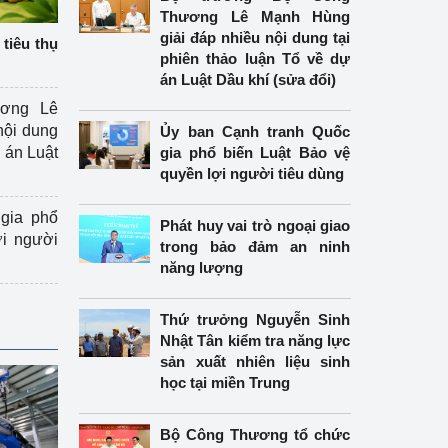
Thương Lê Mạnh Hùng
giải đáp nhiều nội dung tại
tiêu thụ
phiên thảo luận Tổ về dự
án Luật Dầu khí (sửa đổi)
ương Lê
nội dung
Ủy ban Cạnh tranh Quốc
án Luật
gia phổ biến Luật Bảo vệ
quyền lợi người tiêu dùng
gia phổ
Phát huy vai trò ngoại giao
ợi người
trong bảo đảm an ninh
năng lượng
Thứ trưởng Nguyễn Sinh
Nhật Tân kiểm tra năng lực
sản xuất nhiên liệu sinh
học tại miền Trung
Bộ Công Thương tổ chức