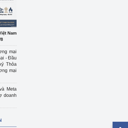
Việt Nam
/8
ương mại
ại - Đầu
ký Thỏa
ương mại
và Meta
rợ doanh
N