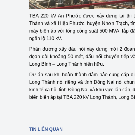
hiệu quả
TBA 220 kV An Phước được xây dựng tại thị 
Khoa học, công nghệ
Thành và xã Hiệp Phước, huyện Nhơn Trạch, tỉn
tạo
máy biến áp với tổng công suất 500 MVA, lắp đặt
Thông báo
ngăn lộ 110 kV.
Phần đường xây đấu nối xây dựng mới 2 đoạn
Bảo vệ môi trường
đọan dài khoảng 50 mét, đấu nối chuyển tiếp 
Bảo vệ nền tảng tư 
Long Bình – Long Thành hiện hữu.
Dự án sau khi hoàn thành đảm bảo cung cấp đi
Doanh nghiệp - Ngư
Long Thành nói riêng và tỉnh Đồng Nai nói chun
Xúc tiến thương mại
kinh tế xã hội tỉnh Đồng Nai và khu vực lân cận, 
biến biến áp tại TBA 220 kV Long Thành, Long B
Thị trường nước ngo
Thị trường trong nư
Ngành Công Thương 
TIN LIÊN QUAN
Đại hội XIV của Đản