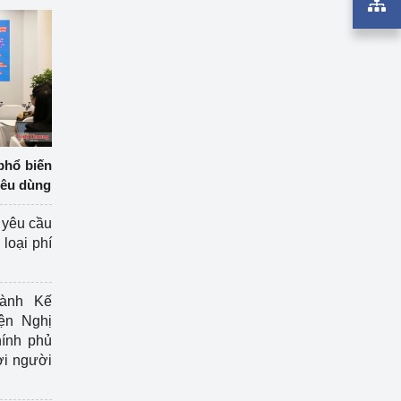
phổ biến
iêu dùng
 yêu cầu
loại phí
ành Kế
ện Nghị
ính phủ
ợi người