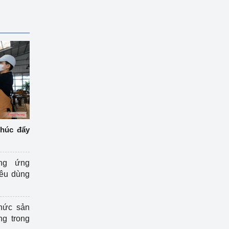
thúc đẩy
ng ứng
iêu dùng
hức sản
ng trong