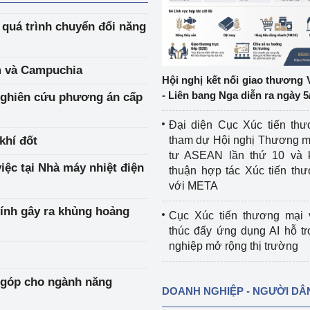
 quá trình chuyển đổi năng
ệp
Công nghiệp nền tảng
ng
Chính sách
m và Campuchia
Hội nghị kết nối giao thương 
Sản xuất công nghiệp
- Liên bang Nga diễn ra ngày 5
nghiên cứu phương án cấp
Đại diện Cục Xúc tiến th
khí đốt
tham dự Hội nghị Thương m
tư ASEAN lần thứ 10 và 
ệc tại Nhà máy nhiệt điện
thuận hợp tác Xúc tiến th
với META
hính gây ra khủng hoảng
Cục Xúc tiến thương mại 
thúc đẩy ứng dụng AI hỗ t
nghiệp mở rộng thị trường
 góp cho ngành năng
DOANH NGHIỆP - NGƯỜI DÂ