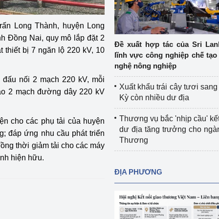
Cơ sở sản xuất, sửa chữa chai chứa 
LPG
trấn Long Thành, huyện Long
 và đổi mới sáng 
h Đồng Nai, quy mô lắp đặt 2
Tổ chức huấn luyện, bồi dưỡng 
Đề xuất hợp tác của Sri Lan
 thiết bị 7 ngăn lộ 220 kV, 10
nghiệp vụ kiểm định kỹ thuật an toàn 
lĩnh vực công nghiệp chế tạo
lao động
nghệ nông nghiệp
 đấu nối 2 mạch 220 kV, mỗi
Video bảo vệ môi trường
Xuất khẩu trái cây tươi san
vào 2 mạch đường dây 220 kV
Kỳ còn nhiều dư địa
tưởng của Đảng
Album ảnh bảo vệ môi trường
Thương vụ bắc 'nhịp cầu' kết
ện cho các phụ tải của huyện
ời dân
Văn bản về môi trường
dư địa tăng trưởng cho ng
g; đáp ứng nhu cầu phát triển
Thương
Đọc báo giúp bạn
Khu vực miền Bắc
đồng thời giảm tải cho các máy
ình hiện hữu.
ài
Khu vực miền Trung
Hiệp định EVFTA
ĐỊA PHƯƠNG
ớc
Khu vực miền Nam
Thị trường châu Á – châu Phi
đưa nghị quyết 
Thị trường châu Âu – châu Mỹ
g vào cuộc sống