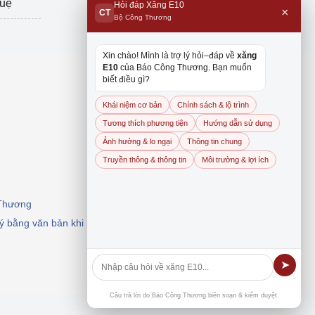
tuệ
Hỏi đáp Xăng E10
×
CT
Bộ Công Thương
Xin chào! Mình là trợ lý hỏi–đáp về
xăng
E10
của Báo Công Thương. Bạn muốn
biết điều gì?
Khái niệm cơ bản
Chính sách & lộ trình
Tương thích phương tiện
Hướng dẫn sử dụng
Ảnh hưởng & lo ngại
Thông tin chung
Truyền thông & thông tin
Môi trường & lợi ích
 Thương
 ý bằng văn bản khi khai thác, dẫn nguồn.
➤
Câu trả lời do Báo Công Thương biên soạn & kiểm duyệt.