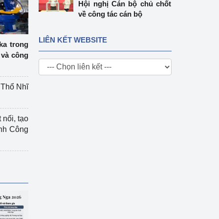
Hội nghị Cán bộ chủ chốt
về công tác cán bộ
LIÊN KẾT WEBSITE
ka trong
 và công
g Thổ Nhĩ
 nối, tạo
ành Công