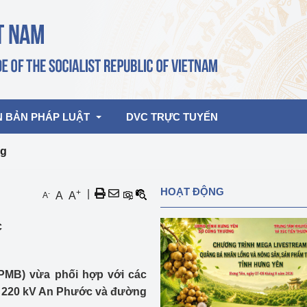
N BẢN PHÁP LUẬT
DVC TRỰC TUYẾN
ng
bản pháp quy
Hoạt động của lãnh đạo Đảng, Nhà 
HOẠT ĐỘNG
+
|
-
A
A
A
nước
ghiệp, Thương 
bản điều hành
c
am 2026
Hoạt động của Lãnh đạo Bộ
bản hợp nhất
Hoạt động của các đơn vị
PMB) vừa phối hợp với các
rưởng
A) 220 kV An Phước và đường