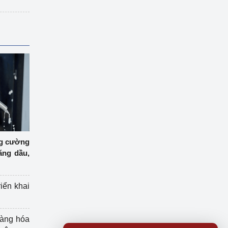
ng cường
ăng dầu,
riển khai
hàng hóa