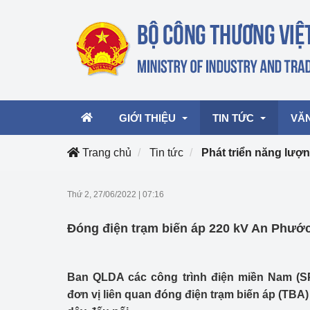
GIỚI THIỆU
TIN TỨC
VĂ
Trang chủ
Tin tức
Phát triển năng lượ
Lãnh đạo Bộ
Hoạt động
Văn 
Thứ 2, 27/06/2022
|
07:16
Chức năng nhiệm vụ
Giải thưởng Công n
Văn 
Đóng điện trạm biến áp 220 kV An Phướ
mại, Dịch vụ Việt N
Cơ cấu tổ chức
Văn 
Công Thương 57
Ban QLDA các công trình điện miền Nam (S
Hoạt động của Bộ t
đơn vị liên quan đóng điện trạm biến áp (TB