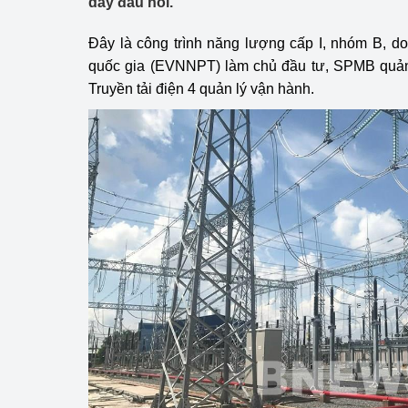
dây đấu nối.
Công Thương - Công
Đây là công trình năng lượng cấp I, nhóm B, do
Chuyển đổi số
quốc gia (EVNNPT) làm chủ đầu tư, SPMB quản 
Truyền tải điện 4 quản lý vận hành.
Lịch sử phát triển
Bản tin Thị trường 
Phát triển nguồn nhâ
Phát triển bền vững
Tổ chức kiểm định
Văn hóa ngành Côn
Tái cơ cấu ngành 
Quản lý thị trường
Sử dụng năng lượng 