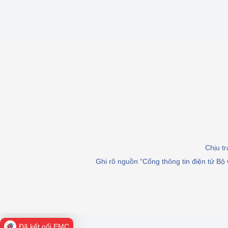
Chịu t
Ghi rõ nguồn “Cổng thông tin điện tử Bộ 
Đã kết nối EMC