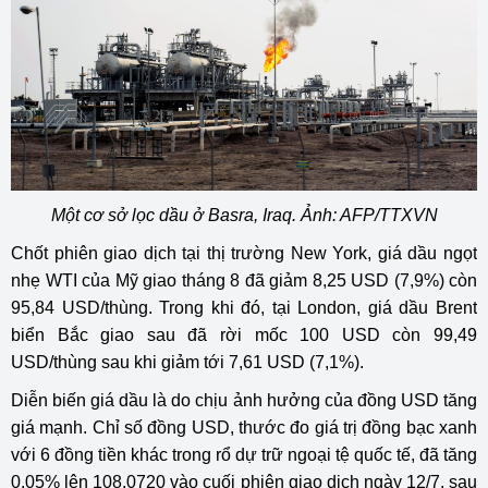
Một cơ sở lọc dầu ở Basra, Iraq. Ảnh: AFP/TTXVN
Chốt phiên giao dịch tại thị trường New York, giá dầu ngọt
nhẹ WTI của Mỹ giao tháng 8 đã giảm 8,25 USD (7,9%) còn
95,84 USD/thùng. Trong khi đó, tại London, giá dầu Brent
biển Bắc giao sau đã rời mốc 100 USD còn 99,49
USD/thùng sau khi giảm tới 7,61 USD (7,1%).
Diễn biến giá dầu là do chịu ảnh hưởng của đồng USD tăng
giá mạnh. Chỉ số đồng USD, thước đo giá trị đồng bạc xanh
với 6 đồng tiền khác trong rổ dự trữ ngoại tệ quốc tế, đã tăng
0,05% lên 108,0720 vào cuối phiên giao dịch ngày 12/7, sau