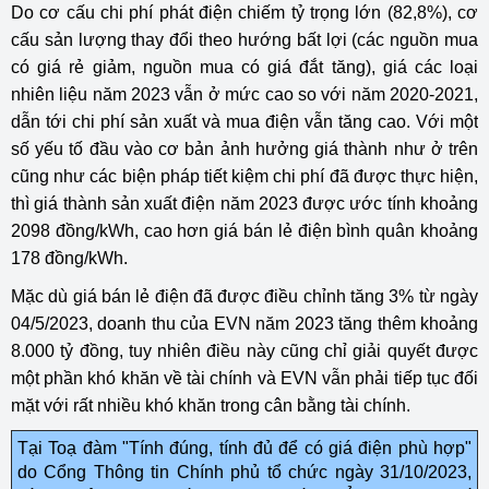
Do cơ cấu chi phí phát điện chiếm tỷ trọng lớn (82,8%), cơ
cấu sản lượng thay đổi theo hướng bất lợi (các nguồn mua
có giá rẻ giảm, nguồn mua có giá đắt tăng), giá các loại
nhiên liệu năm 2023 vẫn ở mức cao so với năm 2020-2021,
dẫn tới chi phí sản xuất và mua điện vẫn tăng cao. Với một
số yếu tố đầu vào cơ bản ảnh hưởng giá thành như ở trên
cũng như các biện pháp tiết kiệm chi phí đã được thực hiện,
thì giá thành sản xuất điện năm 2023 được ước tính khoảng
2098 đồng/kWh, cao hơn giá bán lẻ điện bình quân khoảng
178 đồng/kWh.
Mặc dù giá bán lẻ điện đã được điều chỉnh tăng 3% từ ngày
04/5/2023, doanh thu của EVN năm 2023 tăng thêm khoảng
8.000 tỷ đồng, tuy nhiên điều này cũng chỉ giải quyết được
một phần khó khăn về tài chính và EVN vẫn phải tiếp tục đối
mặt với rất nhiều khó khăn trong cân bằng tài chính.
Tại Toạ đàm "Tính đúng, tính đủ để có giá điện phù hợp"
do Cổng Thông tin Chính phủ tổ chức ngày 31/10/2023,