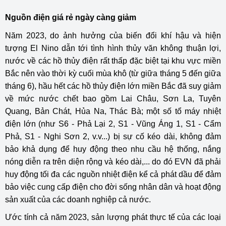
Nguồn điện giá rẻ ngày càng giảm
Năm 2023, do ảnh hưởng của biến đổi khí hậu và hiện
tượng El Nino dẫn tới tình hình thủy văn không thuận lợi,
nước về các hồ thủy điện rất thấp đặc biệt tại khu vực miền
Bắc nên vào thời kỳ cuối mùa khô (từ giữa tháng 5 đến giữa
tháng 6), hầu hết các hồ thủy điện lớn miền Bắc đã suy giảm
về mức nước chết bao gồm Lai Châu, Sơn La, Tuyên
Quang, Bản Chát, Hủa Na, Thác Bà; một số tổ máy nhiệt
điện lớn (như S6 - Phả Lại 2, S1 - Vũng Áng 1, S1 - Cẩm
Phả, S1 - Nghi Sơn 2, v.v...) bị sự cố kéo dài, không đảm
bảo khả dụng để huy động theo nhu cầu hệ thống, nắng
nóng diễn ra trên diện rộng và kéo dài,... do đó EVN đã phải
huy động tối đa các nguồn nhiệt điện kể cả phát dầu để đảm
bảo việc cung cấp điện cho đời sống nhân dân và hoạt động
sản xuất của các doanh nghiệp cả nước.
Ước tính cả năm 2023, sản lượng phát thực tế của các loại