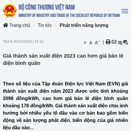
To
na
Trang chủ
Tin tức
Phát triển năng lượng
Thứ 6, 03/11/2023
|
15:12
+
|
-
A
A
A
Giá thành sản xuất điện 2023 cao hơn giá bán lẻ
điện bình quân
Theo số liệu của Tập đoàn Điện lực Việt Nam (EVN) giá
thành sản xuất điện năm 2023 được ước tính khoảng
2098 đồng/kWh, cao hơn giá bán lẻ điện bình quân
khoảng 178 đồng/kWh. Giá thành sản xuất điện chịu ảnh
hưởng bởi nhiều yếu tố đầu vào cơ bản bao gồm biến
động về sản lượng phát điện, biến động của giá nhiên
liệu đầu vào...