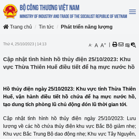
To
na
Trang chủ
Tin tức
Phát triển năng lượng
Thứ 4, 25/10/2023
|
14:13
+
|
-
A
A
A
Cập nhật tình hình hồ thủy điện 25/10/2023: Khu
vực Thừa Thiên Huế điều tiết để hạ mực nước hồ
Hồ thủy điện ngày 25/10/2023: Khu vực tỉnh Thừa Thiên
Huế, vận hành điều tiết hồ chứa để hạ mực nước hồ,
tạo dung tích phòng lũ chủ động đón lũ thời gian tới.
Cập nhật tình hình hồ thủy điện ngày 25/10/2023: Lưu
lượng về các hồ chứa thủy điện khu vực Bắc Bộ giảm nhẹ;
Khu vực Bắc Trung Bộ dao động nhẹ; Khu vực Tây Nguyên,