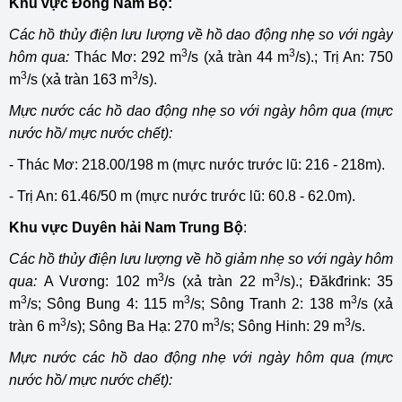
Khu vực Đông Nam Bộ:
Các hồ thủy điện lưu lượng về hồ dao động nhẹ so với ngày
3
3
hôm qua:
Thác Mơ: 292 m
/s (xả tràn 44 m
/s).; Trị An: 750
3
3
m
/s (xả tràn 163 m
/s).
Mực nước các hồ dao động nhẹ so với ngày hôm qua (mực
nước hồ/ mực nước chết):
- Thác Mơ: 218.00/198 m (mực nước trước lũ: 216 - 218m).
- Trị An: 61.46/50 m (mực nước trước lũ: 60.8 - 62.0m).
Khu vực Duyên hải Nam Trung Bộ
:
Các hồ thủy điện lưu lượng về hồ giảm nhẹ so với ngày hôm
3
3
qua:
A Vương: 102 m
/s (xả tràn 22 m
/s).; Đăkđrink: 35
3
3
3
m
/s; Sông Bung 4: 115 m
/s; Sông Tranh 2: 138 m
/s (xả
3
3
3
tràn 6 m
/s); Sông Ba Hạ: 270 m
/s; Sông Hinh: 29 m
/s.
Mực nước các hồ dao động nhẹ với ngày hôm qua (mực
nước hồ/ mực nước chết):