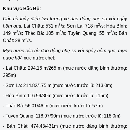
Khu vực Bắc Bộ:
Các hồ thủy điện lưu lượng về dao động nhẹ so với ngày
3
3
hôm qua:
Lai Châu: 531 m
/s; Sơn La: 718 m
/s; Hòa Bình:
3
3
3
149 m
/s; Thác Bà: 105 m
/s; Tuyên Quang: 55 m
/s; Bản
3
Chát: 28 m
/s.
Mực nước các hồ dao động nhẹ so với ngày hôm qua, mực
nước hồ/
mực nước chết
:
- Lai Châu: 294.16 m
/
265 m (mực nước dâng bình thường:
295m)
- Sơn La: 214.82
/
175 m (mực nước trước lũ: 213.0m)
- Hòa Bình: 116.99
/
80m (mực nước trước lũ: 115m)
- Thác Bà: 56.01/46 m (mực nước trước lũ: 57m)
- Tuyên Quang: 118.97/90m (mực nước trước lũ: 118.0m)
- Bản Chát: 474.43/431m (mực nước dâng bình thường: