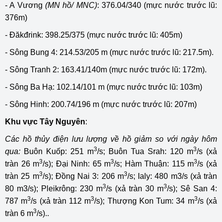
- A Vương
(MN hồ/ MNC)
: 376.04/340 (mực nước trước lũ:
376m)
- Đăkđrink: 398.25/375 (mực nước trước lũ: 405m)
- Sông Bung 4: 214.53/205 m (mực nước trước lũ: 217.5m).
- Sông Tranh 2: 163.41/140m (mực nước trước lũ: 172m).
- Sông Ba Hạ: 102.14/101 m (mực nước trước lũ: 103m)
- Sông Hinh: 200.74/196 m (mực nước trước lũ: 207m)
Khu vực Tây Nguyên
:
Các hồ thủy điện lưu lượng về hồ giảm so với ngày hôm
3
3
qua:
Buôn Kuốp: 251 m
/s; Buôn Tua Srah: 120 m
/s (xả
3
3
3
tràn 26 m
/s); Đại Ninh: 65 m
/s; Hàm Thuận: 115 m
/s (xả
3
3
tràn 25 m
/s); Đồng Nai 3: 206 m
/s; Ialy: 480 m3/s (xả tràn
3
3
80 m3/s); Pleikrông: 230 m
/s (xả tràn 30 m
/s); Sê San 4:
3
3
3
787 m
/s (xả tràn 112 m
/s); Thượng Kon Tum: 34 m
/s (xả
3
tràn 6 m
/s)..