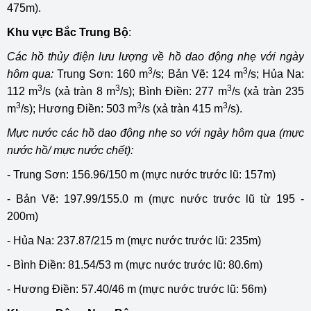
475m).
Khu vực Bắc Trung Bộ
:
Các hồ thủy điện lưu lượng về hồ dao động nhẹ với ngày
3
3
hôm qua:
Trung Sơn: 160 m
/s; Bản Vẽ: 124 m
/s; Hủa Na:
3
3
3
112 m
/s (xả tràn 8 m
/s); Bình Điền: 277 m
/s (xả tràn 235
3
3
3
m
/s); Hương Điền: 503 m
/s (xả tràn 415 m
/s).
Mực nước các hồ dao động nhẹ so với ngày hôm qua (mực
nước hồ/ mực nước chết):
- Trung Sơn: 156.96/150 m (mực nước trước lũ: 157m)
- Bản Vẽ: 197.99/155.0 m (mực nước trước lũ từ 195 -
200m)
- Hủa Na: 237.87/215 m (mực nước trước lũ: 235m)
- Bình Điền: 81.54/53 m (mực nước trước lũ: 80.6m)
- Hương Điền: 57.40/46 m (mực nước trước lũ: 56m)