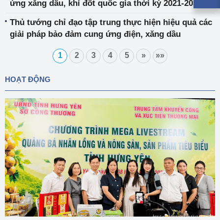
ứng xăng dầu, khí đốt quốc gia thời kỳ 2021-2030,
tầm nhìn đến năm 2050
Thủ tướng chỉ đạo tập trung thực hiện hiệu quả các
giải pháp bảo đảm cung ứng điện, xăng dầu
1
2
3
4
5
»
»»
HOẠT ĐỘNG