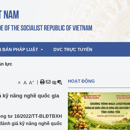
N BẢN PHÁP LUẬT
DVC TRỰC TUYẾN
ân lực
bản pháp quy
Hoạt động của lãnh đạo Đảng, Nhà 
HOẠT ĐỘNG
+
|
-
A
A
A
nước
ghiệp, Thương 
bản điều hành
á kỹ năng nghề quốc gia
am 2026
Hoạt động của Lãnh đạo Bộ
bản hợp nhất
Hoạt động của các đơn vị
ông tư 16/2022/TT-BLĐTBXH
rưởng
 đánh giá kỹ năng nghề quốc