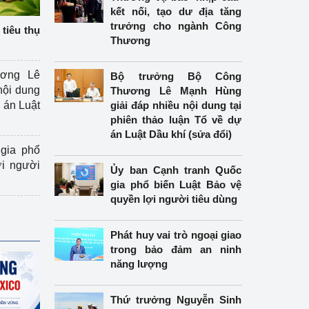
kết nối, tạo dư địa tăng
trưởng cho ngành Công
tiêu thụ
Thương
ương Lê
Bộ trưởng Bộ Công
nội dung
Thương Lê Mạnh Hùng
án Luật
giải đáp nhiều nội dung tại
phiên thảo luận Tổ về dự
án Luật Dầu khí (sửa đổi)
gia phổ
ợi người
Ủy ban Cạnh tranh Quốc
gia phổ biến Luật Bảo vệ
quyền lợi người tiêu dùng
Phát huy vai trò ngoại giao
trong bảo đảm an ninh
năng lượng
Thứ trưởng Nguyễn Sinh