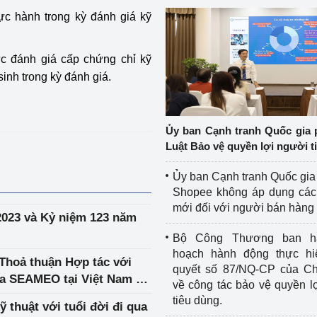
ực hành trong kỳ đánh giá kỹ
ức đánh giá cấp chứng chỉ kỹ
inh trong kỳ đánh giá.
Ủy ban Cạnh tranh Quốc gia 
Luật Bảo vệ quyền lợi người t
Ủy ban Cạnh tranh Quốc gia
Shopee không áp dụng các 
mới đối với người bán hàng
 2023 và Kỷ niệm 123 năm
Bộ Công Thương ban h
hoạch hành động thực hi
Thoả thuận Hợp tác với
quyết số 87/NQ-CP của Ch
ủa SEAMEO tại Việt Nam và
về công tác bảo vệ quyền l
 Thực nghiệm công nghệ
tiêu dùng.
 thuật với tuổi đời đi qua