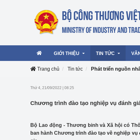
GIỚI THIỆU
TIN TỨC
VĂ
Trang chủ
Tin tức
Phát triển nguồn nh
Lãnh đạo Bộ
Hoạt động
Văn 
Thứ 4, 21/09/2022
|
08:25
Chức năng nhiệm vụ
Giải thưởng Công n
Văn 
Chương trình đào tạo nghiệp vụ đánh gi
mại, Dịch vụ Việt N
Cơ cấu tổ chức
Văn 
Công Thương 57
Bộ Lao động - Thương binh và Xã hội có Th
Hoạt động của Bộ t
ban hành Chương trình đào tạo về nghiệp vụ