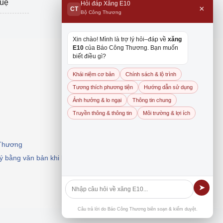
tuệ
Hỏi đáp Xăng E10
×
CT
Bộ Công Thương
Xin chào! Mình là trợ lý hỏi–đáp về
xăng
E10
của Báo Công Thương. Bạn muốn
biết điều gì?
Khái niệm cơ bản
Chính sách & lộ trình
Tương thích phương tiện
Hướng dẫn sử dụng
Ảnh hưởng & lo ngại
Thông tin chung
Truyền thông & thông tin
Môi trường & lợi ích
 Thương
 ý bằng văn bản khi khai thác, dẫn nguồn.
➤
Câu trả lời do Báo Công Thương biên soạn & kiểm duyệt.