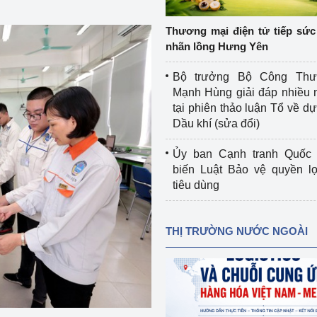
 luận
Họp báo
Thương mại điện tử tiếp sức 
Thông cáo báo chí
nhãn lồng Hưng Yên
Điểm báo
Bộ trưởng Bộ Công Th
Mạnh Hùng giải đáp nhiều 
Nông Lâm Thủy sản
tại phiên thảo luận Tổ về dự 
Dầu khí (sửa đổi)
n lực
Ủy ban Cạnh tranh Quốc 
biến Luật Bảo vệ quyền l
tiêu dùng
Tổ chức kiểm định kỹ thuật an toàn lao 
động thuộc thẩm quyền quản lý của 
g Thương
Bộ Công Thương
THỊ TRƯỜNG NƯỚC NGOÀI
Công Thương
Tổ chức được cấp GCN đăng ký, hoạt 
động kiểm định thiết bị, dụng cụ điện 
làm việc ở môi trường không có nguy 
hiểm khí, bụi nổ
tiết kiệm và 
Hiệu quả năng lượng