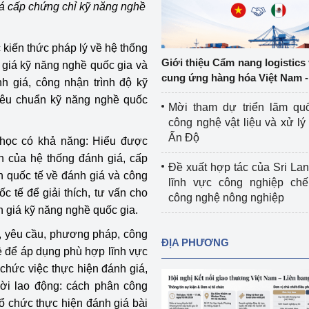
iá cấp chứng chỉ kỹ năng nghề
Cơ sở sản xuất, sửa chữa chai chứa 
LPG
 và đổi mới sáng 
 kiến thức pháp lý về hệ thống
Tổ chức huấn luyện, bồi dưỡng 
Giới thiệu Cẩm nang logistics
 giá kỹ năng nghề quốc gia và
nghiệp vụ kiểm định kỹ thuật an toàn 
cung ứng hàng hóa Việt Nam -
nh giá, công nhận trình độ kỹ
lao động
iêu chuẩn kỹ năng nghề quốc
Mời tham dự triển lãm qu
Video bảo vệ môi trường
công nghệ vật liệu và xử lý 
Ấn Độ
 học có khả năng: Hiểu được
tưởng của Đảng
Album ảnh bảo vệ môi trường
 của hệ thống đánh giá, cấp
Đề xuất hợp tác của Sri Lan
ời dân
Văn bản về môi trường
n quốc tế về đánh giá và công
lĩnh vực công nghiệp chế
 tế để giải thích, tư vấn cho
công nghệ nông nghiệp
Đọc báo giúp bạn
Khu vực miền Bắc
 giá kỹ năng nghề quốc gia.
, yêu cầu, phương pháp, công
ài
Khu vực miền Trung
Hiệp định EVFTA
ĐỊA PHƯƠNG
ề để áp dụng phù hợp lĩnh vực
ớc
Khu vực miền Nam
Thị trường châu Á – châu Phi
chức việc thực hiện đánh giá,
ời lao động: cách phân công
đưa nghị quyết 
Thị trường châu Âu – châu Mỹ
tổ chức thực hiện đánh giá bài
g vào cuộc sống