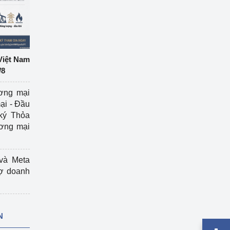
Việt Nam
/8
ương mại
ại - Đầu
ký Thỏa
ương mại
và Meta
rợ doanh
N