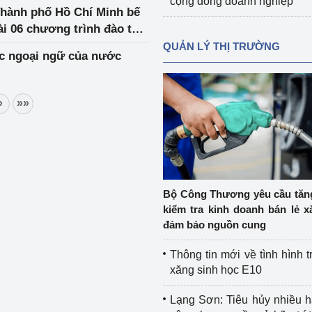
cộng đồng doanh nghiệp
hành phố Hồ Chí Minh bế
ài 06 chương trình đào tạo
QUẢN LÝ THỊ TRƯỜNG
ực ngoại ngữ của nước
»
»»
Bộ Công Thương yêu cầu tă
kiểm tra kinh doanh bán lẻ x
đảm bảo nguồn cung
Thông tin mới về tình hình t
xăng sinh học E10
Lạng Sơn: Tiêu hủy nhiều 