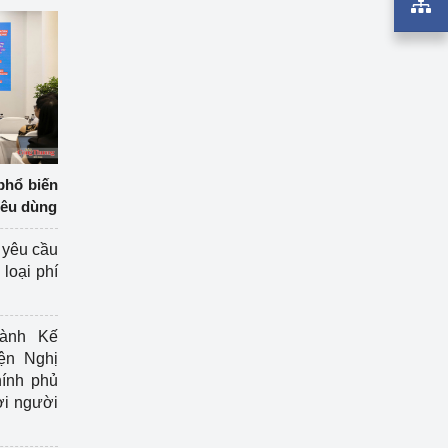
phổ biến
iêu dùng
 yêu cầu
loại phí
ành Kế
ện Nghị
ính phủ
ợi người