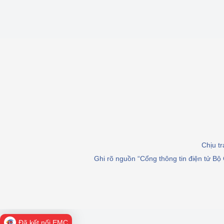
Chịu t
Ghi rõ nguồn “Cổng thông tin điện tử Bộ 
Đã kết nối EMC