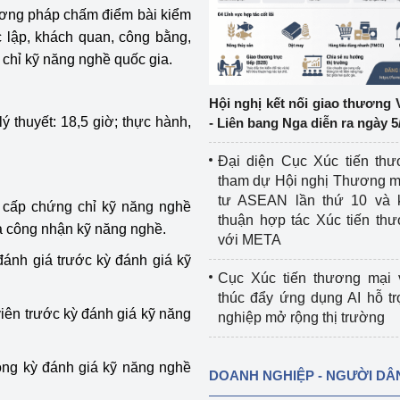
hương pháp chấm điểm bài kiểm
c lập, khách quan, công bằng,
ệp
Công nghiệp nền tảng
 chỉ kỹ năng nghề quốc gia.
ng
Chính sách
Hội nghị kết nối giao thương 
Sản xuất công nghiệp
ý thuyết: 18,5 giờ; thực hành,
- Liên bang Nga diễn ra ngày 5
Đại diện Cục Xúc tiến th
tham dự Hội nghị Thương m
tư ASEAN lần thứ 10 và 
 cấp chứng chỉ kỹ năng nghề
thuận hợp tác Xúc tiến th
và công nhận kỹ năng nghề.
với META
đánh giá trước kỳ đánh giá kỹ
Cục Xúc tiến thương mại 
thúc đẩy ứng dụng AI hỗ t
iên trước kỳ đánh giá kỹ năng
nghiệp mở rộng thị trường
rong kỳ đánh giá kỹ năng nghề
DOANH NGHIỆP - NGƯỜI DÂ