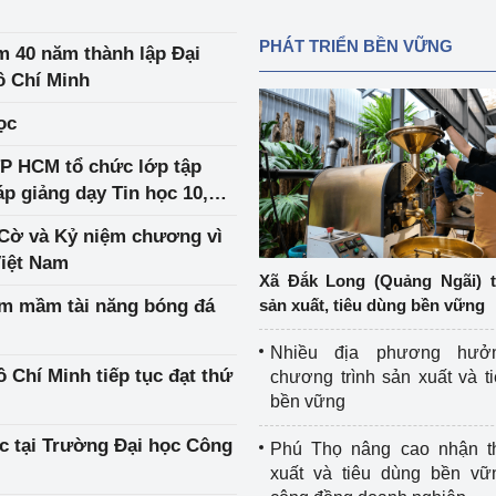
PHÁT TRIỂN BỀN VỮNG
m 40 năm thành lập Đại
ồ Chí Minh
ọc
c lớp tập
p giảng dạy Tin học 10,
Cờ và Kỷ niệm chương vì
Việt Nam
Xã Đắk Long (Quảng Ngãi) 
m mầm tài năng bóng đá
sản xuất, tiêu dùng bền vững
Nhiều địa phương hưở
Chí Minh tiếp tục đạt thứ
chương trình sản xuất và t
bền vững
c tại Trường Đại học Công
Phú Thọ nâng cao nhận t
xuất và tiêu dùng bền vữ