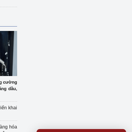
ng cường
ăng dầu,
riển khai
hàng hóa