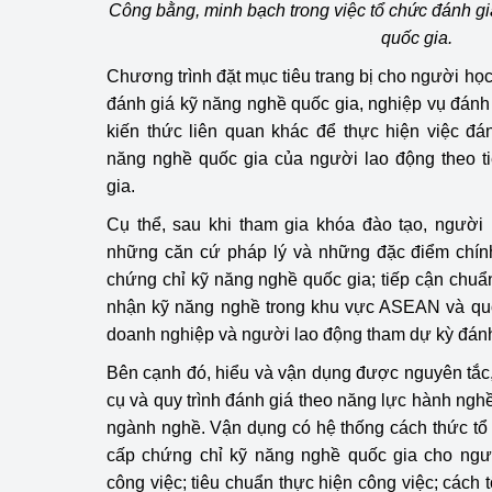
Công bằng, minh bạch trong việc tổ chức đánh g
hiệu quả
quốc gia.
Khoa học, công nghệ
Chương trình đặt mục tiêu trang bị cho người học
tạo
đánh giá kỹ năng nghề quốc gia, nghiệp vụ đánh
kiến thức liên quan khác để thực hiện việc đá
Thông báo
năng nghề quốc gia của người lao động theo t
Bảo vệ môi trường
gia.
Cụ thể, sau khi tham gia khóa đào tạo, người
Bảo vệ nền tảng tư 
những căn cứ pháp lý và những đặc điểm chính
Doanh nghiệp - Ngư
chứng chỉ kỹ năng nghề quốc gia; tiếp cận chuẩ
nhận kỹ năng nghề trong khu vực ASEAN và quốc
Xúc tiến thương mại
doanh nghiệp và người lao động tham dự kỳ đánh
Bên cạnh đó, hiểu và vận dụng được nguyên tắc
Thị trường nước ngo
cụ và quy trình đánh giá theo năng lực hành ngh
Thị trường trong nư
ngành nghề. Vận dụng có hệ thống cách thức tổ 
cấp chứng chỉ kỹ năng nghề quốc gia cho ngư
Ngành Công Thương 
công việc; tiêu chuẩn thực hiện công việc; cách 
Đại hội XIV của Đản