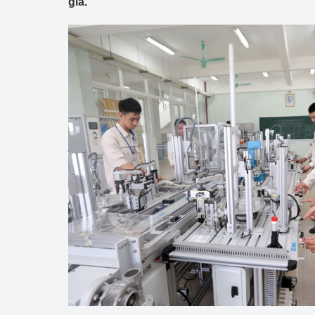
gia.
Công Thương - Công
Chuyển đổi số
Lịch sử phát triển
Bản tin Thị trường 
Phát triển nguồn nhâ
Phát triển bền vững
Tổ chức kiểm định
Văn hóa ngành Côn
Tái cơ cấu ngành 
Quản lý thị trường
Sử dụng năng lượng 