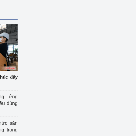
thúc đẩy
ng ứng
iêu dùng
hức sản
ng trong