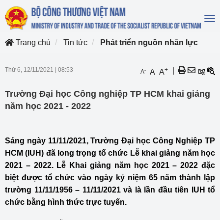
To
na
Trang chủ
Tin tức
Phát triển nguồn nhân lực
Thứ 6, 12/11/2021
|
08:53
+
|
-
A
A
A
Trường Đại học Công nghiệp TP HCM khai giảng
năm học 2021 - 2022
Sáng ngày 11/11/2021, Trường Đại học Công Nghiệp TP
HCM (IUH) đã long trọng tổ chức Lễ khai giảng năm học
2021 – 2022. Lễ Khai giảng năm học 2021 – 2022 đặc
biệt được tổ chức vào ngày kỷ niệm 65 năm thành lập
trường 11/11/1956 – 11/11/2021 và là lần đầu tiên IUH tổ
chức bằng hình thức trực tuyến.