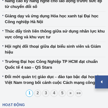
Nâng cao kỹ năng nghề cho lao động trước sức ép
từ chuyển đổi số
Giảng dạy và ứng dụng Hóa học xanh tại Đại học
Công nghiệp Hà Nội
Thúc đẩy tính liên thông giữa sử dụng nhân lực khu
vực công và khu vực tư
Hội nghị đối thoại giữa đại biểu sinh viên và Giám
hiệu
Trường Đại học Công Nghiệp TP HCM đạt chuẩn
Quốc tế 4 sao - QS Stars
Đổi mới quản trị giáo dục - đào tạo bậc đại học ở
Việt Nam trong bối cảnh cuộc Cách mạng công
nghiệp lần thứ tư
1
2
3
4
5
»
»»
HOẠT ĐỘNG