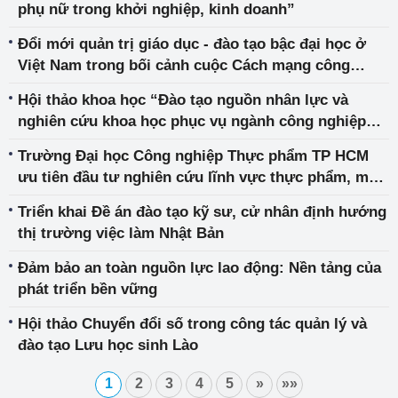
phụ nữ trong khởi nghiệp, kinh doanh”
Đổi mới quản trị giáo dục - đào tạo bậc đại học ở
Việt Nam trong bối cảnh cuộc Cách mạng công
nghiệp lần thứ tư
Hội thảo khoa học “Đào tạo nguồn nhân lực và
nghiên cứu khoa học phục vụ ngành công nghiệp
chế biến, chế tạo”
Trường Đại học Công nghiệp Thực phẩm TP HCM
ưu tiên đầu tư nghiên cứu lĩnh vực thực phẩm, môi
trường và công nghệ sinh học
Triển khai Đề án đào tạo kỹ sư, cử nhân định hướng
thị trường việc làm Nhật Bản
Đảm bảo an toàn nguồn lực lao động: Nền tảng của
phát triển bền vững
Hội thảo Chuyển đổi số trong công tác quản lý và
đào tạo Lưu học sinh Lào
1
2
3
4
5
»
»»