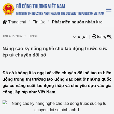
To
na
Trang chủ
Tin tức
Phát triển nguồn nhân lực
Thứ 4, 27/10/2021
|
09:40
+
|
-
A
A
A
Nâng cao kỹ năng nghề cho lao động trước sức
ép từ chuyển đổi số
Đã có không ít lo ngại về việc chuyển đổi số tạo ra biến
động trong thị trường lao động đặc biệt ở những quốc
gia có năng suất lao động thấp và chủ yếu dựa vào gia
công, lắp ráp như Việt Nam.