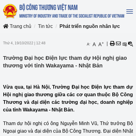
To
na
Trang chủ
Tin tức
Phát triển nguồn nhân lực
Thứ 4, 19/10/2022
|
12:48
+
|
-
A
A
A
Trường Đại học Điện lực tham dự Hội nghị giao
thương với tỉnh Wakayama - Nhật Bản
Vừa qua, tại Hà Nội, Trường Đại học Điện lực tham dự
Hội nghị giao thương giữa các cơ quan thuộc Bộ Công
Thương và đại diện các trường đại học, doanh nghiệp
của tỉnh Wakayama - Nhật Bản.
Tham dự hội nghị có ông Nguyễn Minh Vũ, Thứ trưởng Bộ
Ngoại giao và đại diện của Bộ Công Thương. Đại diện Nhật