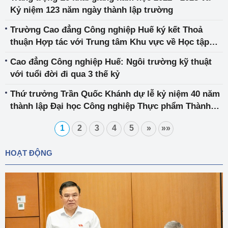
Kỷ niệm 123 năm ngày thành lập trường
Trường Cao đẳng Công nghiệp Huế ký kết Thoả
thuận Hợp tác với Trung tâm Khu vực về Học tập
Suốt đời của SEAMEO tại Việt Nam và Công ty Cổ
Cao đẳng Công nghiệp Huế: Ngôi trường kỹ thuật
phần Nghiên cứu ứng dụng và Thực nghiệm công
với tuổi đời đi qua 3 thế kỷ
nghệ REAP
Thứ trưởng Trần Quốc Khánh dự lễ kỷ niệm 40 năm
thành lập Đại học Công nghiệp Thực phẩm Thành
phố Hồ Chí Minh
1
2
3
4
5
»
»»
HOẠT ĐỘNG