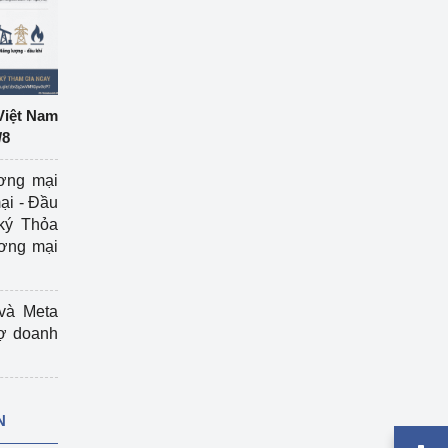
Việt Nam
/8
ương mại
ại - Đầu
ký Thỏa
ương mại
và Meta
rợ doanh
N