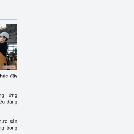
thúc đẩy
ng ứng
iêu dùng
hức sản
ng trong