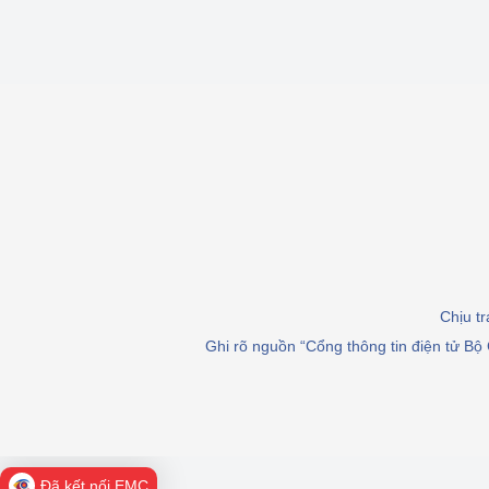
Chịu t
Ghi rõ nguồn “Cổng thông tin điện tử Bộ 
Đã kết nối EMC