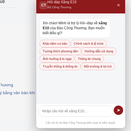
tuệ
Hỏi đáp Xăng E10
×
CT
Bộ Công Thương
Xin chào! Mình là trợ lý hỏi–đáp về
xăng
E10
của Báo Công Thương. Bạn muốn
biết điều gì?
Khái niệm cơ bản
Chính sách & lộ trình
Tương thích phương tiện
Hướng dẫn sử dụng
Ảnh hưởng & lo ngại
Thông tin chung
Truyền thông & thông tin
Môi trường & lợi ích
 Thương
 ý bằng văn bản khi khai thác, dẫn nguồn.
➤
Câu trả lời do Báo Công Thương biên soạn & kiểm duyệt.