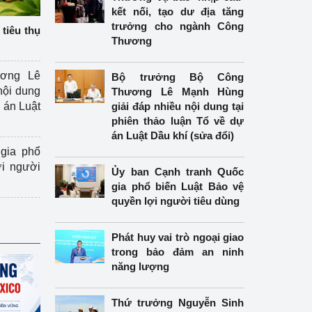
kết nối, tạo dư địa tăng
trưởng cho ngành Công
tiêu thụ
Thương
ương Lê
Bộ trưởng Bộ Công
nội dung
Thương Lê Mạnh Hùng
án Luật
giải đáp nhiều nội dung tại
phiên thảo luận Tổ về dự
án Luật Dầu khí (sửa đổi)
gia phổ
ợi người
Ủy ban Cạnh tranh Quốc
gia phổ biến Luật Bảo vệ
quyền lợi người tiêu dùng
Phát huy vai trò ngoại giao
trong bảo đảm an ninh
năng lượng
Thứ trưởng Nguyễn Sinh