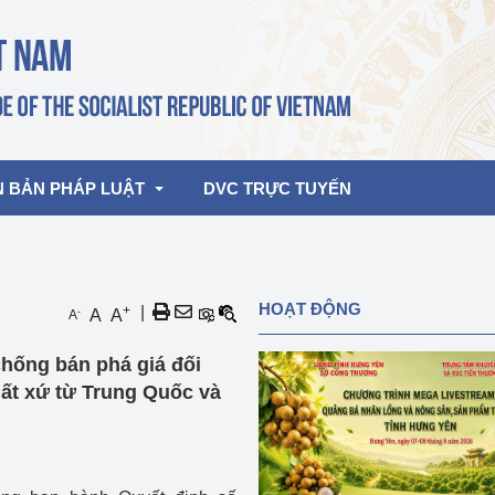
N BẢN PHÁP LUẬT
DVC TRỰC TUYẾN
bản pháp quy
Hoạt động của lãnh đạo Đảng, Nhà 
HOẠT ĐỘNG
+
|
-
A
A
A
nước
ghiệp, Thương 
bản điều hành
chống bán phá giá đối
am 2026
Hoạt động của Lãnh đạo Bộ
bản hợp nhất
ất xứ từ Trung Quốc và
Hoạt động của các đơn vị
rưởng