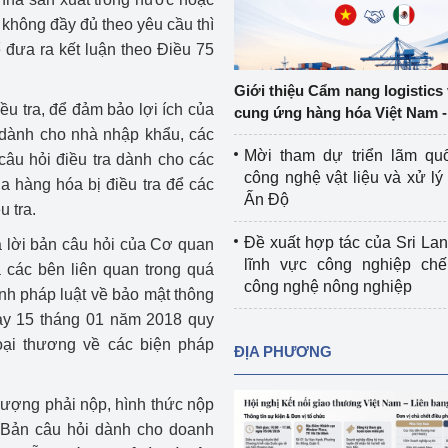
Cơ sở sản xuất, sửa chữa chai chứa 
 không đầy đủ theo yêu cầu thì
LPG
 đưa ra kết luận theo Điều 75
 và đổi mới sáng 
Tổ chức huấn luyện, bồi dưỡng 
Giới thiệu Cẩm nang logistics
nghiệp vụ kiểm định kỹ thuật an toàn 
ều tra, để đảm bảo lợi ích của
cung ứng hàng hóa Việt Nam -
lao động
a dành cho nhà nhập khẩu, các
Mời tham dự triển lãm qu
âu hỏi điều tra dành cho các
Video bảo vệ môi trường
công nghệ vật liệu và xử lý 
 hàng hóa bị điều tra để các
Ấn Độ
u tra.
tưởng của Đảng
Album ảnh bảo vệ môi trường
Đề xuất hợp tác của Sri Lan
rả lời bản câu hỏi của Cơ quan
ời dân
Văn bản về môi trường
lĩnh vực công nghiệp chế
a các bên liên quan trong quá
công nghệ nông nghiệp
ịnh pháp luật về bảo mật thông
Đọc báo giúp bạn
Khu vực miền Bắc
gày 15 tháng 01 năm 2018 quy
ài
Khu vực miền Trung
Hiệp định EVFTA
goại thương về các biện pháp
ĐỊA PHƯƠNG
ớc
Khu vực miền Nam
Thị trường châu Á – châu Phi
 lượng phải nộp, hình thức nộp
đưa nghị quyết 
Thị trường châu Âu – châu Mỹ
g Bản câu hỏi dành cho doanh
g vào cuộc sống