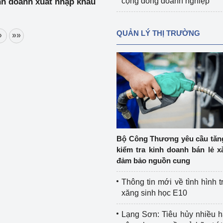
cộng đồng doanh nghiệp
nh doanh xuất nhập khẩu
QUẢN LÝ THỊ TRƯỜNG
»
»»
Bộ Công Thương yêu cầu tă
kiểm tra kinh doanh bán lẻ x
đảm bảo nguồn cung
Thông tin mới về tình hình t
xăng sinh học E10
Lạng Sơn: Tiêu hủy nhiều 