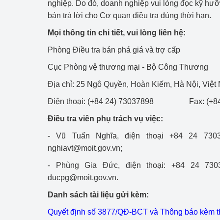
nghiệp. Do đó, doanh nghiệp vui lòng đọc kỹ hưỡn
bản trả lời cho Cơ quan điều tra đúng thời hạn.
Phát triển công nghi
Mọi thông tin chi tiết, vui lòng liên hệ:
Phát triển năng lượ
Phòng Điều tra bán phá giá và trợ cấp
Cục Phòng vệ thương mại - Bộ Công Thương
Địa chỉ: 25 Ngô Quyền, Hoàn Kiếm, Hà Nội, Việt
Điện thoại: (+84 24) 73037898 Fax: (+84
Điều tra viên phụ trách vụ việc:
- Vũ Tuấn Nghĩa, điện thoại +84 24 7303
nghiavt@moit.gov.vn;
- Phùng Gia Đức, điện thoại: +84 24 7303
ducpg@moit.gov.vn.
Danh sách tài liệu gửi kèm:
Quyết định số 3877/QĐ-BCT và Thông báo kèm t