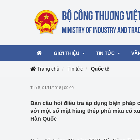
GIỚI THIỆU
TIN TỨC
VĂ
Trang chủ
Tin tức
Quốc tế
Lãnh đạo Bộ
Hoạt động
Văn 
Thứ 5, 01/11/2018
|
00:00
Chức năng nhiệm vụ
Giải thưởng Công n
Văn 
Bản câu hỏi điều tra áp dụng biện pháp 
mại, Dịch vụ Việt N
Cơ cấu tổ chức
Văn 
với một số mặt hàng thép phủ màu có xu
Công Thương 57
Hàn Quốc
Hoạt động của Bộ t