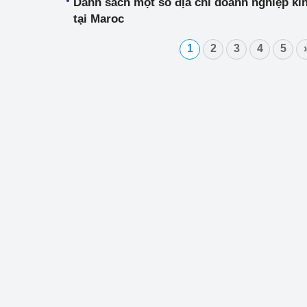
Danh sách một số địa chỉ doanh nghiệp ki
tại Maroc
1
2
3
4
5