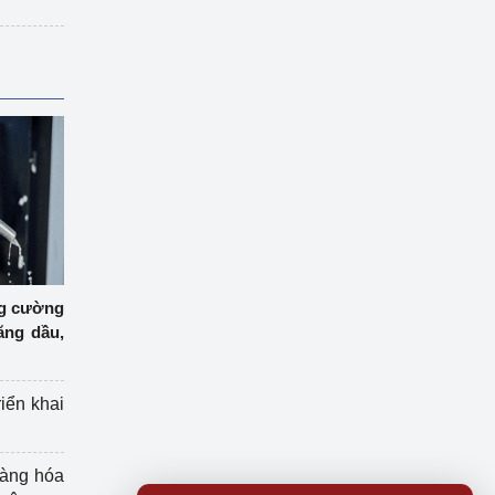
ng cường
ăng dầu,
riển khai
hàng hóa