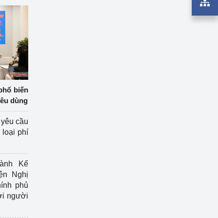
phổ biến
iêu dùng
 yêu cầu
loại phí
ành Kế
ện Nghị
ính phủ
ợi người