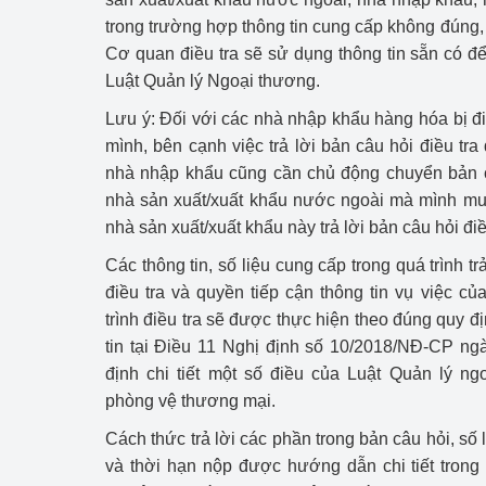
hiệu quả
trong trường hợp thông tin cung cấp không đúng,
Cơ quan điều tra sẽ sử dụng thông tin sẵn có để
Khoa học, công nghệ
Luật Quản lý Ngoại thương.
tạo
Lưu ý: Đối với các nhà nhập khẩu hàng hóa bị đi
Thông báo
mình, bên cạnh việc trả lời bản câu hỏi điều tr
nhà nhập khẩu cũng cần chủ động chuyển bản c
Bảo vệ môi trường
nhà sản xuất/xuất khẩu nước ngoài mà mình mua
nhà sản xuất/xuất khẩu này trả lời bản câu hỏi điề
Bảo vệ nền tảng tư 
Các thông tin, số liệu cung cấp trong quá trình t
Doanh nghiệp - Ngư
điều tra và quyền tiếp cận thông tin vụ việc củ
trình điều tra sẽ được thực hiện theo đúng quy đ
Xúc tiến thương mại
tin tại Điều 11 Nghị định số 10/2018/NĐ-CP n
Thị trường nước ngo
định chi tiết một số điều của Luật Quản lý n
phòng vệ thương mại.
Thị trường trong nư
Cách thức trả lời các phần trong bản câu hỏi, số
Ngành Công Thương 
và thời hạn nộp được hướng dẫn chi tiết tron
Đại hội XIV của Đản