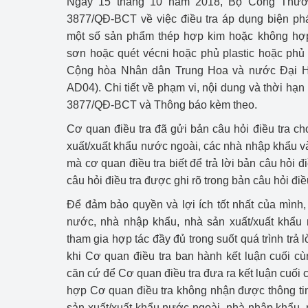
Ngày 15 tháng 10 năm 2018, Bộ Công Thươ
Công Thương - Công
3877/QĐ-BCT về việc điều tra áp dụng biện ph
một số sản phẩm thép hợp kim hoặc không hợ
Chuyển đổi số
sơn hoặc quét vécni hoặc phủ plastic hoặc phủ
Lịch sử phát triển
Cộng hòa Nhân dân Trung Hoa và nước Đại H
AD04). Chi tiết về phạm vi, nội dung và thời hạn 
Bản tin Thị trường 
3877/QĐ-BCT và Thông báo kèm theo.
Phát triển nguồn nhâ
Cơ quan điều tra đã gửi bản câu hỏi điều tra ch
xuất/xuất khẩu nước ngoài, các nhà nhập khẩu v
Phát triển bền vững
mà cơ quan điều tra biết để trả lời bản câu hỏi đi
câu hỏi điều tra được ghi rõ trong bản câu hỏi điều
Tổ chức kiểm định
Để đảm bảo quyền và lợi ích tốt nhất của mình, 
Văn hóa ngành Côn
nước, nhà nhập khẩu, nhà sản xuất/xuất khẩu 
tham gia hợp tác đầy đủ trong suốt quá trình trả 
Tái cơ cấu ngành 
khi Cơ quan điều tra ban hành kết luận cuối cùn
căn cứ để Cơ quan điều tra đưa ra kết luận cuối 
Quản lý thị trường
hợp Cơ quan điều tra không nhận được thông tin
Sử dụng năng lượng 
sản xuất/xuất khẩu nước ngoài, nhà nhập khẩu,