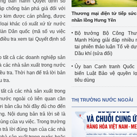
ng ban hành Quyết định số
 luận
Họp báo
áp chống bán phá giá đối với
Thương mại điện tử tiếp sức 
p kim được cán phẳng, được
Thông cáo báo chí
nhãn lồng Hưng Yên
 loại khác có xuất xứ từ nước
Điểm báo
àn Dân quốc (mã số vụ việc
Bộ trưởng Bộ Công Th
điều tra xem tại Quyết định số
Mạnh Hùng giải đáp nhiều 
Nông Lâm Thủy sản
tại phiên thảo luận Tổ về dự 
Dầu khí (sửa đổi)
n lực
o tất cả các doanh nghiệp sản
à các nhà sản xuất trong nước
Ủy ban Cạnh tranh Quốc 
ều tra. Thời hạn để trả lời bản
biến Luật Bảo vệ quyền l
tiêu dùng
 tra.
Tổ chức kiểm định kỹ thuật an toàn lao 
động thuộc thẩm quyền quản lý của 
tất cả các nhà sản xuất trong
g Thương
Bộ Công Thương
nước ngoài có liên quan cần
THỊ TRƯỜNG NƯỚC NGOÀI
lời bản câu hỏi đầy đủ cho đến
Công Thương
Tổ chức được cấp GCN đăng ký, hoạt 
g. Nội dung bản trả lời sẽ là
động kiểm định thiết bị, dụng cụ điện 
cùng của vụ việc. Trong trường
làm việc ở môi trường không có nguy 
 trả lời đúng hạn của các nhà
hiểm khí, bụi nổ
tiết kiệm và 
Hiệu quả năng lượng
 nhà sản xuất trong nước hoặc