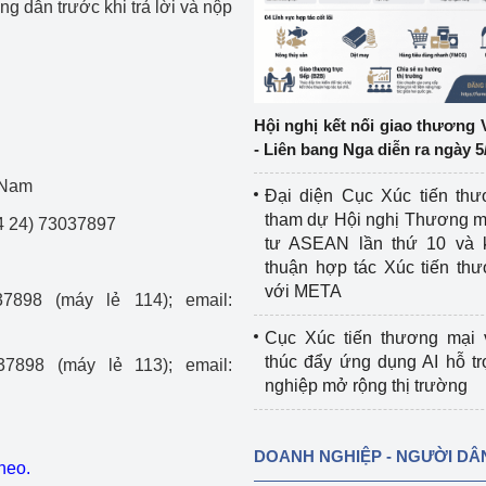
g dẫn trước khi trả lời và nộp
ệp
Công nghiệp nền tảng
ng
Chính sách
Hội nghị kết nối giao thương 
Sản xuất công nghiệp
- Liên bang Nga diễn ra ngày 5
 Nam
Đại diện Cục Xúc tiến th
tham dự Hội nghị Thương m
 24) 73037897
tư ASEAN lần thứ 10 và 
thuận hợp tác Xúc tiến th
với META
7898 (máy lẻ 114); email:
Cục Xúc tiến thương mại 
thúc đẩy ứng dụng AI hỗ t
7898 (máy lẻ 113); email:
nghiệp mở rộng thị trường
DOANH NGHIỆP - NGƯỜI DÂ
heo.