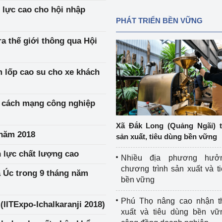
 lực cao cho hội nhập
PHÁT TRIỂN BỀN VỮNG
a thế giới thông qua Hội
m lốp cao su cho xe khách
u cách mạng công nghiệp
Xã Đắk Long (Quảng Ngãi) 
năm 2018
sản xuất, tiêu dùng bền vững
n lực chất lượng cao
Nhiều địa phương hưở
chương trình sản xuất và t
à Úc trong 9 tháng năm
bền vững
Phú Thọ nâng cao nhận t
(IITExpo-Ichalkaranji 2018)
xuất và tiêu dùng bền vữ