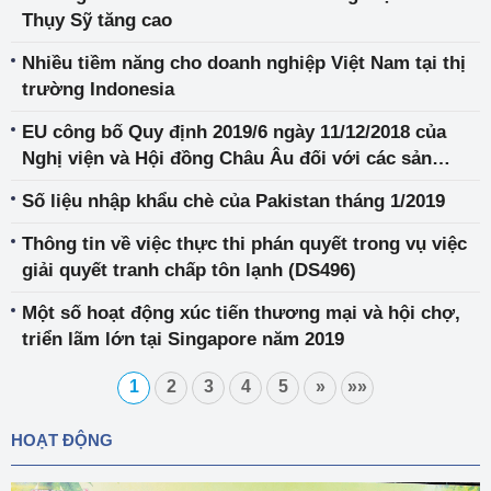
Thụy Sỹ tăng cao
Nhiều tiềm năng cho doanh nghiệp Việt Nam tại thị
trường Indonesia
EU công bố Quy định 2019/6 ngày 11/12/2018 của
Nghị viện và Hội đồng Châu Âu đối với các sản
phẩm thuốc thú y và Quy định 2019/4 về sản xuất,
Số liệu nhập khẩu chè của Pakistan tháng 1/2019
đưa ra thị trường và sử dụng thức ăn trộn thuốc
Thông tin về việc thực thi phán quyết trong vụ việc
giải quyết tranh chấp tôn lạnh (DS496)
Một số hoạt động xúc tiến thương mại và hội chợ,
triển lãm lớn tại Singapore năm 2019
1
2
3
4
5
»
»»
HOẠT ĐỘNG