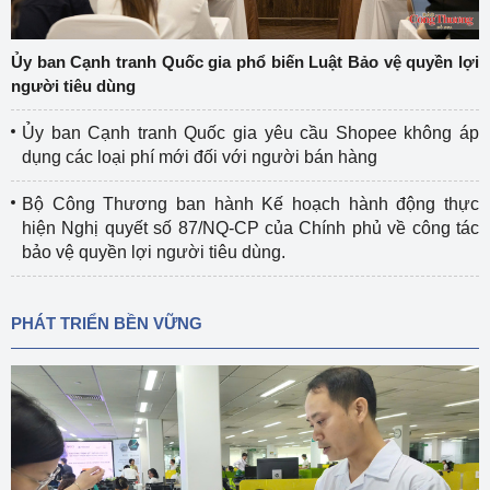
Ủy ban Cạnh tranh Quốc gia phổ biến Luật Bảo vệ quyền lợi
người tiêu dùng
Ủy ban Cạnh tranh Quốc gia yêu cầu Shopee không áp
dụng các loại phí mới đối với người bán hàng
Bộ Công Thương ban hành Kế hoạch hành động thực
hiện Nghị quyết số 87/NQ-CP của Chính phủ về công tác
bảo vệ quyền lợi người tiêu dùng.
PHÁT TRIỂN BỀN VỮNG