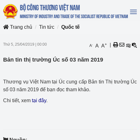
To
na
Trang chủ
Tin tức
Quốc tế
Thứ 5, 25/04/2019
|
00:00
+
|
-
A
A
A
Bản tin thị trường Úc số 03 năm 2019
Thương vụ Việt Nam tại Úc cung cấp Bản tin Thị trường Úc
số 03 năm 2019 để bạn đọc tham khảo.
Chi tiết, xem
tại đây
.
Nguồn: