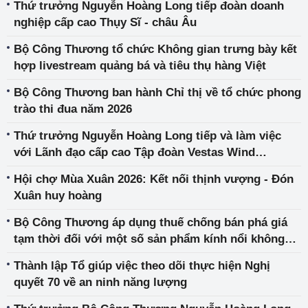
Thứ trưởng Nguyễn Hoàng Long tiếp đoàn doanh
nghiệp cấp cao Thụy Sĩ - châu Âu
Bộ Công Thương tổ chức Không gian trưng bày kết
hợp livestream quảng bá và tiêu thụ hàng Việt
Bộ Công Thương ban hành Chỉ thị về tổ chức phong
trào thi đua năm 2026
Thứ trưởng Nguyễn Hoàng Long tiếp và làm việc
với Lãnh đạo cấp cao Tập đoàn Vestas Wind
Systems A/S
Hội chợ Mùa Xuân 2026: Kết nối thịnh vượng - Đón
Xuân huy hoàng
Bộ Công Thương áp dụng thuế chống bán phá giá
tạm thời đối với một số sản phẩm kính nổi không
màu có xuất xứ từ Cộng hòa In-đô-nê-xi-a và Ma-lai-
Thành lập Tổ giúp việc theo dõi thực hiện Nghị
xi-a
quyết 70 về an ninh năng lượng