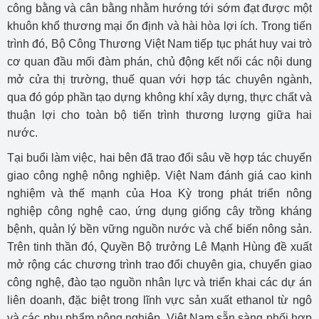
công bằng và cân bằng nhằm hướng tới sớm đạt được một
khuôn khổ thương mại ổn định và hài hòa lợi ích. Trong tiến
trình đó, Bộ Công Thương Việt Nam tiếp tục phát huy vai trò
cơ quan đầu mối đàm phán, chủ động kết nối các nội dung
mở cửa thị trường, thuế quan với hợp tác chuyên ngành,
qua đó góp phần tạo dựng không khí xây dựng, thực chất và
thuận lợi cho toàn bộ tiến trình thương lượng giữa hai
nước.
Tại buổi làm việc, hai bên đã trao đổi sâu về hợp tác chuyển
giao công nghệ nông nghiệp. Việt Nam đánh giá cao kinh
nghiệm và thế mạnh của Hoa Kỳ trong phát triển nông
nghiệp công nghệ cao, ứng dụng giống cây trồng kháng
bệnh, quản lý bền vững nguồn nước và chế biến nông sản.
Trên tinh thần đó, Quyền Bộ trưởng Lê Mạnh Hùng đề xuất
mở rộng các chương trình trao đổi chuyên gia, chuyển giao
công nghệ, đào tạo nguồn nhân lực và triển khai các dự án
liên doanh, đặc biệt trong lĩnh vực sản xuất ethanol từ ngô
và các phụ phẩm nông nghiệp. Việt Nam sẵn sàng phối hợp