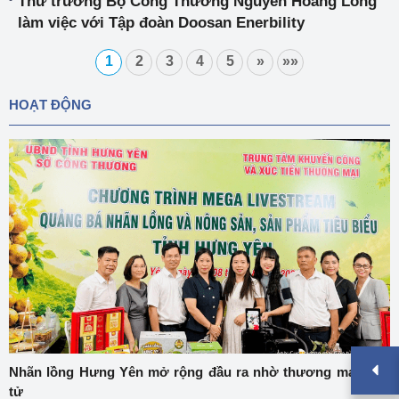
Thứ trưởng Bộ Công Thương Nguyễn Hoàng Long
làm việc với Tập đoàn Doosan Enerbility
1
2
3
4
5
»
»»
HOẠT ĐỘNG
Nhãn lồng Hưng Yên mở rộng đầu ra nhờ thương mại điện
tử