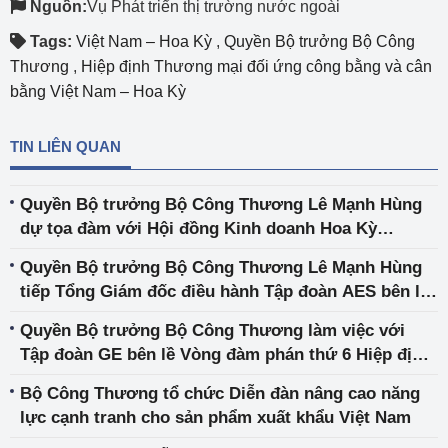
Nguồn:
Vụ Phát triển thị trường nước ngoài
Tags:
Việt Nam – Hoa Kỳ
,
Quyền Bộ trưởng Bộ Công
Thương
,
Hiệp định Thương mại đối ứng công bằng và cân
bằng Việt Nam – Hoa Kỳ
TIN LIÊN QUAN
Quyền Bộ trưởng Bộ Công Thương Lê Mạnh Hùng
dự tọa đàm với Hội đồng Kinh doanh Hoa Kỳ
- ASEAN (USABC): Định hình khuôn khổ hợp tác
Quyền Bộ trưởng Bộ Công Thương Lê Mạnh Hùng
kinh tế - thương mại Việt Nam - Hoa Kỳ ổn định, dài
tiếp Tổng Giám đốc điều hành Tập đoàn AES bên lề
hạn và có thể dự báo
Vòng đàm phán thứ 6 Hiệp định Thương mại đối
Quyền Bộ trưởng Bộ Công Thương làm việc với
ứng công bằng và cân bằng Việt Nam – Hoa Kỳ
Tập đoàn GE bên lề Vòng đàm phán thứ 6 Hiệp định
Thương mại đối ứng công bằng và cân bằng Việt
Bộ Công Thương tổ chức Diễn đàn nâng cao năng
Nam – Hoa Kỳ
lực cạnh tranh cho sản phẩm xuất khẩu Việt Nam