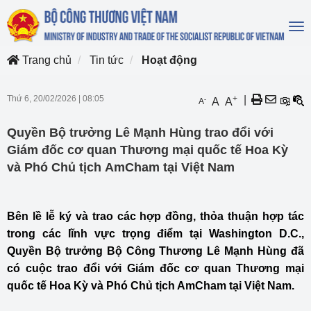
To
na
Trang chủ
Tin tức
Hoạt động
Thứ 6, 20/02/2026
|
08:05
+
|
-
A
A
A
Quyền Bộ trưởng Lê Mạnh Hùng trao đổi với
Giám đốc cơ quan Thương mại quốc tế Hoa Kỳ
và Phó Chủ tịch AmCham tại Việt Nam
Bên lề lễ ký và trao các hợp đồng, thỏa thuận hợp tác
trong các lĩnh vực trọng điểm tại Washington D.C.,
Quyền Bộ trưởng Bộ Công Thương Lê Mạnh Hùng đã
có cuộc trao đổi với
Giám đốc cơ quan Thương mại
quốc tế Hoa Kỳ và Phó Chủ tịch AmCham tại Việt Nam.