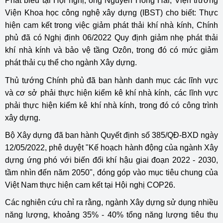
Phát biểu tại Hội nghị, ông Nguyễn Hồng Hải, Viện trưởng
Viện Khoa học công nghệ xây dựng (IBST) cho biết: Thực
hiện cam kết trong việc giảm phát thải khí nhà kính, Chính
phủ đã có Nghị định 06/2022 Quy định giảm nhẹ phát thải
khí nhà kính và bảo vệ tầng Ozôn, trong đó có mức giảm
phát thải cụ thể cho ngành Xây dựng.
Thủ tướng Chính phủ đã ban hành danh mục các lĩnh vực
và cơ sở phải thực hiện kiểm kê khí nhà kính, các lĩnh vực
phải thực hiện kiểm kê khí nhà kính, trong đó có công trình
xây dựng.
Bộ Xây dựng đã ban hành Quyết định số 385/QĐ-BXD ngày
12/05/2022, phê duyệt "Kế hoạch hành động của ngành Xây
dựng ứng phó với biến đổi khí hậu giai đoạn 2022 - 2030,
tầm nhìn đến năm 2050", đóng góp vào mục tiêu chung của
Việt Nam thực hiện cam kết tại Hội nghị COP26.
Các nghiên cứu chỉ ra rằng, ngành Xây dựng sử dụng nhiều
năng lượng, khoảng 35% - 40% tổng năng lượng tiêu thụ