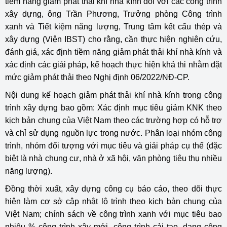
tiềm năng giảm phát thải khí nhà kính đối với các công trình
xây dựng, ông Trần Phương, Trưởng phòng Công trình
xanh và Tiết kiệm năng lượng, Trung tâm kết cấu thép và
xây dựng (Viện IBST) cho rằng, cần thực hiện nghiên cứu,
đánh giá, xác định tiềm năng giảm phát thải khí nhà kính và
xác định các giải pháp, kế hoạch thực hiện khả thi nhằm đặt
mức giảm phát thải theo Nghị định 06/2022/NĐ-CP.
Nội dung kế hoạch giảm phát thải khí nhà kính trong công
trình xây dựng bao gồm: Xác định mục tiêu giảm KNK theo
kịch bản chung của Việt Nam theo các trường hợp có hỗ trợ
và chỉ sử dụng nguồn lực trong nước. Phân loại nhóm công
trình, nhóm đối tượng với mục tiêu và giải pháp cụ thế (đặc
biệt là nhà chung cư, nhà ở xã hội, văn phòng tiêu thụ nhiều
năng lượng).
Đồng thời xuất, xây dựng công cụ báo cáo, theo dõi thực
hiện làm cơ sở cập nhật lộ trình theo kịch bản chung của
Việt Nam; chính sách về công trình xanh với mục tiêu bao
nhiêu % công trình xây mới, công trình cải tạo, dạng công