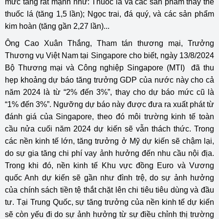
mức tăng rất mạnh như: Thuốc lá và các sản phẩm thay thế
thuốc lá (tăng 1,5 lần); Ngọc trai, đá quý, và các sản phẩm
kim hoàn (tăng gần 2,27 lần)...
Ông Cao Xuân Thắng, Tham tán thương mại, Trưởng
Thương vụ Việt Nam tại Singapore cho biết, ngày 13/8/2024
Bộ Thương mại và Công nghiệp Singapore (MTI) đã thu
hẹp khoảng dự báo tăng trưởng GDP của nước này cho cả
năm 2024 là từ “2% đến 3%”, thay cho dự báo mức cũ là
“1% đến 3%”. Ngưỡng dự báo này được đưa ra xuất phát từ
đánh giá của Singapore, theo đó môi trường kinh tế toàn
cầu nửa cuối năm 2024 dự kiến sẽ vẫn thách thức. Trong
các nền kinh tế lớn, tăng trưởng ở Mỹ dự kiến sẽ chậm lại,
do sự gia tăng chi phí vay ảnh hưởng đến nhu cầu nội địa.
Trong khi đó, nền kinh tế Khu vực đồng Euro và Vương
quốc Anh dự kiến sẽ gần như đình trệ, do sự ảnh hưởng
của chính sách tiền tệ thắt chặt lên chi tiêu tiêu dùng và đầu
tư. Tại Trung Quốc, sự tăng trưởng của nền kinh tế dự kiến
sẽ còn yếu đi do sự ảnh hưởng từ sự điều chỉnh thị trường