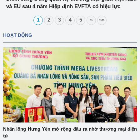
và EU sau 4 năm Hiệp định EVFTA có hiệu lực
1
2
3
4
5
»
»»
HOẠT ĐỘNG
Nhãn lồng Hưng Yên mở rộng đầu ra nhờ thương mại điện
tử