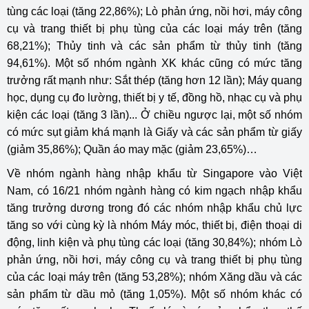
tùng các loại (tăng 22,86%); Lò phản ứng, nồi hơi, máy công
cụ và trang thiết bị phụ tùng của các loại máy trên (tăng
68,21%); Thủy tinh và các sản phẩm từ thủy tinh (tăng
94,61%). Một số nhóm ngành XK khác cũng có mức tăng
trưởng rất mạnh như: Sắt thép (tăng hơn 12 lần); Máy quang
học, dụng cụ đo lường, thiết bị y tế, đồng hồ, nhạc cụ và phụ
kiện các loại (tăng 3 lần)... Ở chiều ngược lại, một số nhóm
có mức sụt giảm khá mạnh là Giấy và các sản phẩm từ giấy
(giảm 35,86%); Quần áo may mặc (giảm 23,65%)…
Về nhóm ngành hàng nhập khẩu từ Singapore vào Việt
Nam, có 16/21 nhóm ngành hàng có kim ngạch nhập khẩu
tăng trưởng dương trong đó các nhóm nhập khẩu chủ lực
tăng so với cùng kỳ là nhóm Máy móc, thiết bị, điện thoại di
động, linh kiện và phụ tùng các loại (tăng 30,84%); nhóm Lò
phản ứng, nồi hơi, máy công cụ và trang thiết bị phụ tùng
của các loại máy trên (tăng 53,28%); nhóm Xăng dầu và các
sản phẩm từ dầu mỏ (tăng 1,05%). Một số nhóm khác có