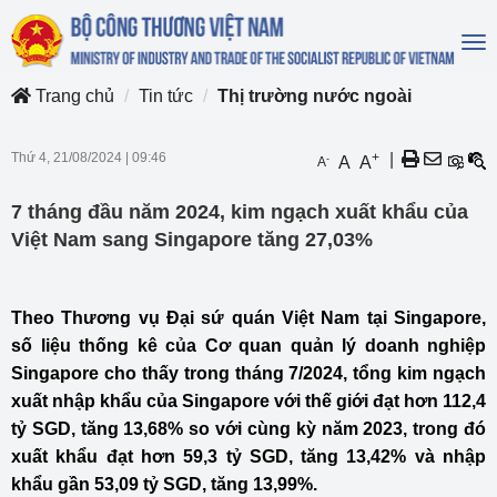
To
na
Trang chủ
Tin tức
Thị trường nước ngoài
Thứ 4, 21/08/2024
|
09:46
+
|
-
A
A
A
7 tháng đầu năm 2024, kim ngạch xuất khẩu của
Việt Nam sang Singapore tăng 27,03%
Theo Thương vụ Đại sứ quán Việt Nam tại Singapore,
số liệu thống kê của Cơ quan quản lý doanh nghiệp
Singapore cho thấy trong tháng 7/2024, tổng kim ngạch
xuất nhập khẩu của Singapore với thế giới đạt hơn 112,4
tỷ SGD, tăng 13,68% so với cùng kỳ năm 2023, trong đó
xuất khẩu đạt hơn 59,3 tỷ SGD, tăng 13,42% và nhập
khẩu gần 53,09 tỷ SGD, tăng 13,99%.