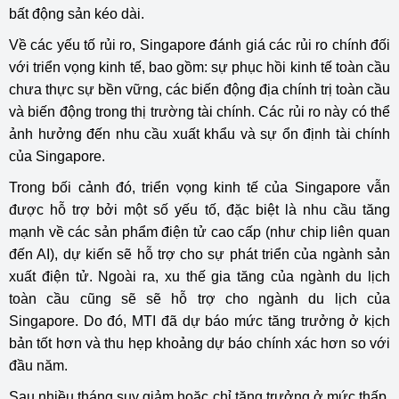
bất động sản kéo dài.
Về các yếu tố rủi ro, Singapore đánh giá các rủi ro chính đối
với triển vọng kinh tế, bao gồm: sự phục hồi kinh tế toàn cầu
chưa thực sự bền vững, các biến động địa chính trị toàn cầu
và biến động trong thị trường tài chính. Các rủi ro này có thể
ảnh hưởng đến nhu cầu xuất khẩu và sự ổn định tài chính
của Singapore.
Trong bối cảnh đó, triển vọng kinh tế của Singapore vẫn
được hỗ trợ bởi một số yếu tố, đặc biệt là nhu cầu tăng
mạnh về các sản phẩm điện tử cao cấp (như chip liên quan
đến AI), dự kiến sẽ hỗ trợ cho sự phát triển của ngành sản
xuất điện tử. Ngoài ra, xu thế gia tăng của ngành du lịch
toàn cầu cũng sẽ sẽ hỗ trợ cho ngành du lịch của
Singapore. Do đó, MTI đã dự báo mức tăng trưởng ở kịch
bản tốt hơn và thu hẹp khoảng dự báo chính xác hơn so với
đầu năm.
Sau nhiều tháng suy giảm hoặc chỉ tăng trưởng ở mức thấp,