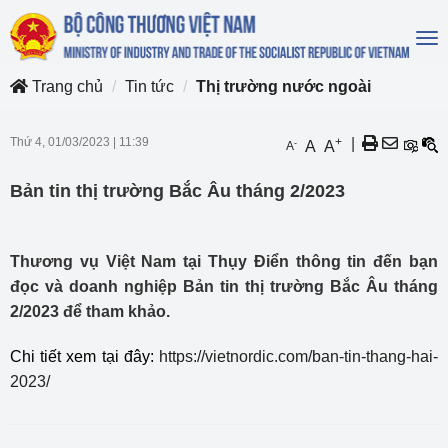
To
na
Trang chủ
Tin tức
Thị trường nước ngoài
Thứ 4, 01/03/2023
|
11:39
+
|
-
A
A
A
Bản tin thị trường Bắc Âu tháng 2/2023
Thương vụ Việt Nam tại Thụy Điển thông tin đến bạn
đọc và doanh nghiệp Bản tin thị trường Bắc Âu tháng
2/2023 để tham khảo.
Chi tiết xem tại đây:
https://vietnordic.com/ban-tin-thang-hai-
2023/