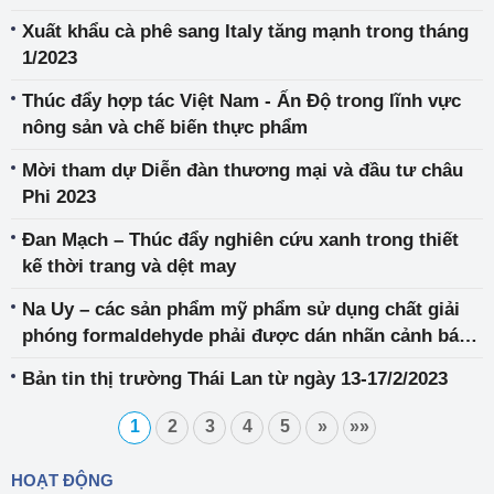
Xuất khẩu cà phê sang Italy tăng mạnh trong tháng
1/2023
Thúc đẩy hợp tác Việt Nam - Ấn Độ trong lĩnh vực
nông sản và chế biến thực phẩm
Mời tham dự Diễn đàn thương mại và đầu tư châu
Phi 2023
Đan Mạch – Thúc đẩy nghiên cứu xanh trong thiết
kế thời trang và dệt may
Na Uy – các sản phẩm mỹ phẩm sử dụng chất giải
phóng formaldehyde phải được dán nhãn cảnh báo
và giới hạn mới đối với chất chống UV
Bản tin thị trường Thái Lan từ ngày 13-17/2/2023
Benzophenone-3 và Octocrylene
1
2
3
4
5
»
»»
HOẠT ĐỘNG