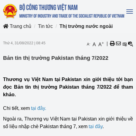
To
na
Trang chủ
Tin tức
Thị trường nước ngoài
Thứ 4, 31/08/2022
|
08:45
+
|
-
A
A
A
Bản tin thị trường Pakistan tháng 7/2022
Thương vụ Việt Nam tại Pakistan xin giới thiệu tới bạn
đọc Bản tin thị trường Pakistan tháng 7/2022 để tham
khảo.
Chi tiết, xem
tại đây.
Ngoài ra, Thương vụ Việt Nam tại Pakistan xin giới thiệu về
số liệu nhập chè Pakistan tháng 7, xem
tại đây
.