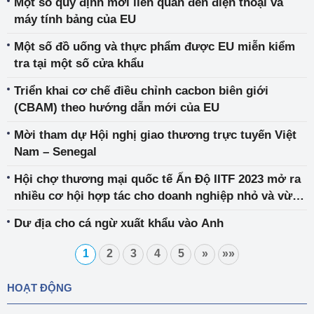
Một số quy định mới liên quan đến điện thoại và
máy tính bảng của EU
Một số đồ uống và thực phẩm được EU miễn kiểm
tra tại một số cửa khẩu
Triển khai cơ chế điều chỉnh cacbon biên giới
(CBAM) theo hướng dẫn mới của EU
Mời tham dự Hội nghị giao thương trực tuyến Việt
Nam – Senegal
Hội chợ thương mại quốc tế Ấn Độ IITF 2023 mở ra
nhiều cơ hội hợp tác cho doanh nghiệp nhỏ và vừa
của Việt Nam
Dư địa cho cá ngừ xuất khẩu vào Anh
1
2
3
4
5
»
»»
HOẠT ĐỘNG