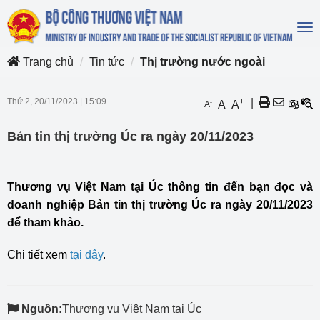
To
na
Trang chủ
Tin tức
Thị trường nước ngoài
Thứ 2, 20/11/2023
|
15:09
+
|
-
A
A
A
Bản tin thị trường Úc ra ngày 20/11/2023
Thương vụ Việt Nam tại Úc thông tin đến bạn đọc và
doanh nghiệp Bản tin thị trường Úc ra ngày 20/11/2023
để tham khảo.
Chi tiết xem
tại đây
.
Nguồn:
Thương vụ Việt Nam tại Úc